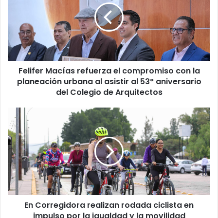
el
compromiso
con
la
planeación
urbana
Felifer Macías refuerza el compromiso con la
al
asistir
planeación urbana al asistir al 53° aniversario
al
del Colegio de Arquitectos
53°
aniversario
En
del
Corregidora
Colegio
realizan
de
rodada
Arquitectos
ciclista
en
impulso
por
la
En Corregidora realizan rodada ciclista en
igualdad
y
impulso por la igualdad y la movilidad