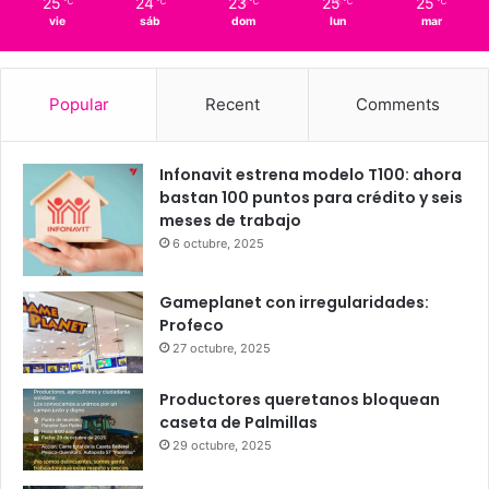
43%
7.37 km/h
Scattered Clouds
25
24
23
25
25
℃
℃
℃
℃
℃
vie
sáb
dom
lun
mar
Popular
Recent
Comments
Infonavit estrena modelo T100: ahora
bastan 100 puntos para crédito y seis
meses de trabajo
6 octubre, 2025
Gameplanet con irregularidades:
Profeco
27 octubre, 2025