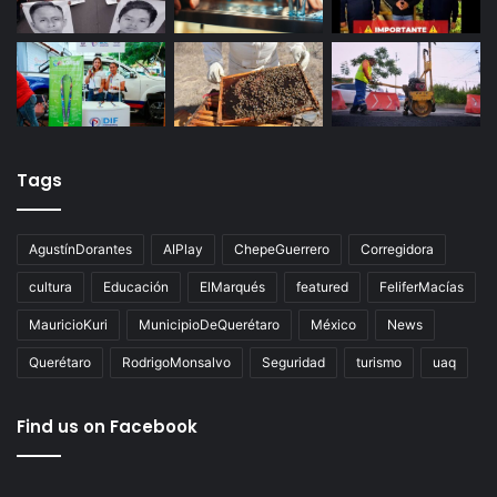
Tags
AgustínDorantes
AIPlay
ChepeGuerrero
Corregidora
cultura
Educación
ElMarqués
featured
FeliferMacías
MauricioKuri
MunicipioDeQuerétaro
México
News
Querétaro
RodrigoMonsalvo
Seguridad
turismo
uaq