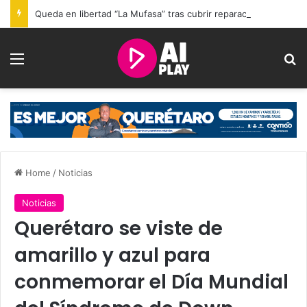
Queda en libertad “La Mufasa” tras cubrir reparación del daño por mu3rte de 2 personas en Querétaro
Menu
Se
Home
/
Noticias
Noticias
Querétaro se viste de
amarillo y azul para
conmemorar el Día Mundial