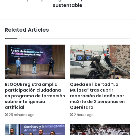
la
sustentable
movilidad
sustentable
Related Articles
BLOQUE registra amplia
Queda en libertad “La
participación ciudadana
Mufasa” tras cubrir
en programa de formación
reparación del daño por
sobre inteligencia
mu3rte de 2 personas en
artificial
Querétaro
25 minutos ago
2 horas ago