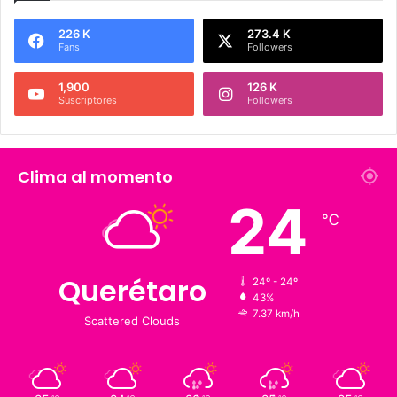
Síguenos
226 K
273.4 K
Fans
Followers
1,900
126 K
Suscriptores
Followers
Clima al momento
24
℃
Querétaro
24º - 24º