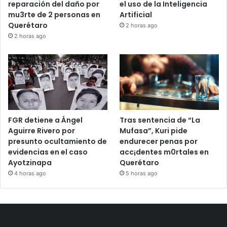
Queda en libertad “La
Querétaro impulsa
Mufasa” tras cubrir
regulación municipal para
reparación del daño por
el uso de la Inteligencia
mu3rte de 2 personas en
Artificial
Querétaro
2 horas ago
2 horas ago
Tras sentencia de “La
FGR detiene a Ángel
Mufasa”, Kuri pide
Aguirre Rivero por
endurecer penas por
presunto ocultamiento de
acc¡dentes m0rtales en
evidencias en el caso
Querétaro
Ayotzinapa