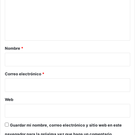
m
e
n
t
a
r
Nombre
*
i
o
*
Correo electrónico
*
Web
Guardar mi nombre, correo electrónico y sitio web en este
navegador para la próxima vez que haga un comentario.