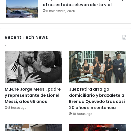
Bloqueo en la autopista León–
Salamanca deja pasajeros varados
por 24 horas
28 octubre, 2025
Bloqueos carreteros en Guanajuato y
otros estados elevan alerta vial
5 noviembre, 2025
Recent Tech News
Mu€re Jorge Messi, padre
Juez retira arraigo
y representante de Lionel
domiciliario y brazalete a