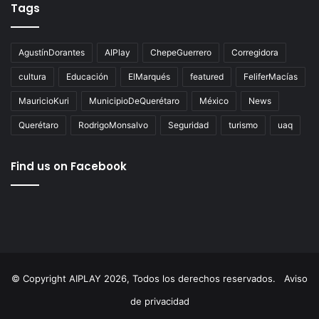
Tags
AgustínDorantes
AIPlay
ChepeGuerrero
Corregidora
cultura
Educación
ElMarqués
featured
FeliferMacías
MauricioKuri
MunicipioDeQuerétaro
México
News
Querétaro
RodrigoMonsalvo
Seguridad
turismo
uaq
Find us on Facebook