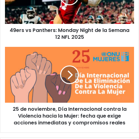
de
la
Semana
12
49ers vs Panthers: Monday Night de la Semana
NFL
2025
12 NFL 2025
25
de
noviembre,
Día
Internacional
contra
la
Violencia
hacia
25 de noviembre, Día Internacional contra la
la
Mujer:
Violencia hacia la Mujer: fecha que exige
fecha
acciones inmediatas y compromisos reales
que
exige