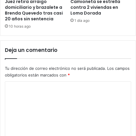
Juez retira arraigo
Camioneta se estrella
domiciliario y brazalete a
contra 2 viviendas en
Brenda Quevedo tras casi
Loma Dorada
20 años sin sentencia
1 día ago
10 horas ago
Deja un comentario
Tu dirección de correo electrónico no será publicada.
Los campos
obligatorios están marcados con
*
C
o
m
e
n
t