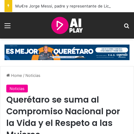
Mu€re Jorge Messi, padre y representante de Lionel Messi, a los 68 años
Menu
Se
Home
/
Noticias
Noticias
Querétaro se suma al
Compromiso Nacional por
la Vida y el Respeto a las