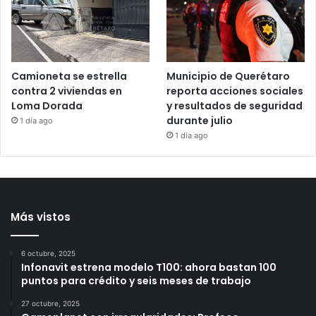
Messi, a los 68 años
Brenda Quevedo tras casi
20 años sin sentencia
8 horas ago
10 horas ago
Camioneta se estrella
Municipio de Querétaro
contra 2 viviendas en
reporta acciones sociales
Loma Dorada
y resultados de seguridad
durante julio
1 día ago
1 día ago
Más vistos