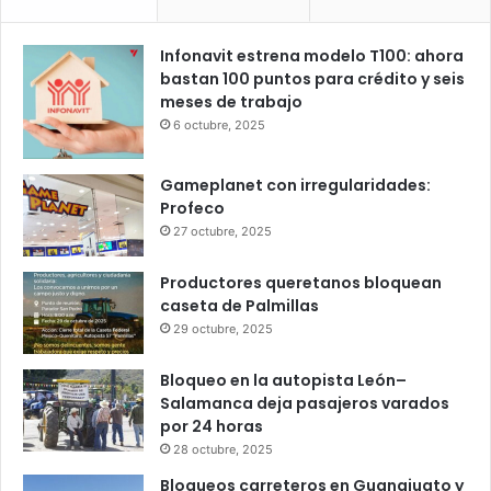
25
23
26
27
25
℃
℃
℃
℃
℃
dom
lun
mar
mié
jue
Popular
Recent
Comments
Infonavit estrena modelo T100: ahora
bastan 100 puntos para crédito y seis
meses de trabajo
6 octubre, 2025
Gameplanet con irregularidades:
Profeco
27 octubre, 2025
Productores queretanos bloquean
caseta de Palmillas
29 octubre, 2025