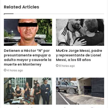
acciones
Related Articles
inmediatas
y
compromisos
reales
Detienen a Héctor “N” por
Mu€re Jorge Messi, padre
presuntamente empujar a
y representante de Lionel
adulto mayor y causarle la
Messi, a los 68 años
muerte en Monterrey
8 horas ago
4 horas ago