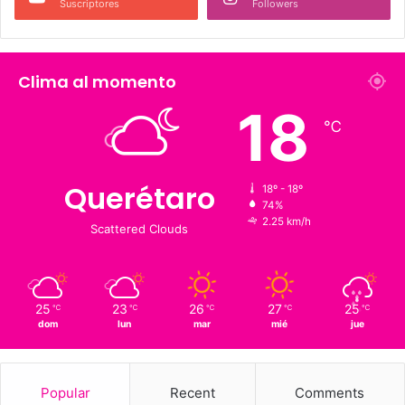
226 K
273.4 K
Fans
Followers
1,900
126 K
Suscriptores
Followers
Clima al momento
18
℃
Querétaro
18º - 18º
74%
2.25 km/h
Scattered Clouds