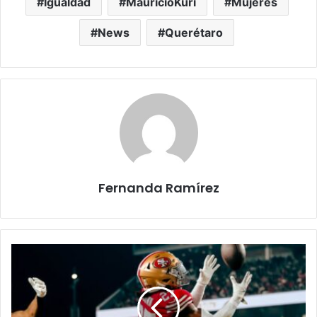
Igualdad
MauricioKuri
Mujeres
News
Querétaro
Fernanda Ramírez
49ers
vs
Panthers:
Monday
Night