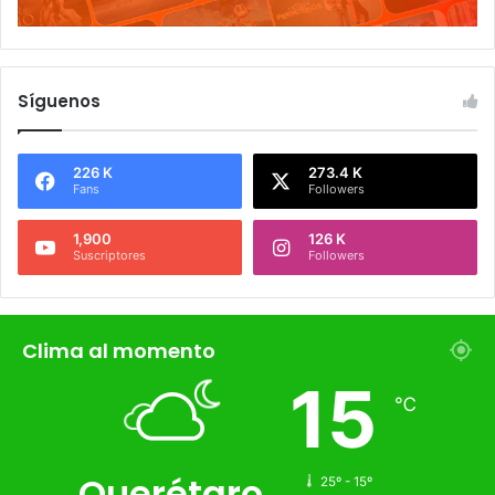
Síguenos
226 K
273.4 K
Fans
Followers
1,900
126 K
Suscriptores
Followers
Clima al momento