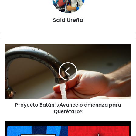
Said Ureña
Proyecto
Batán:
¿Avance
o
amenaza
para
Querétaro?
Proyecto Batán: ¿Avance o amenaza para
Querétaro?
Gallos
y