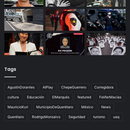
Últimas noticias
Tags
AgustínDorantes
AIPlay
ChepeGuerrero
Corregidora
cultura
Educación
ElMarqués
featured
FeliferMacías