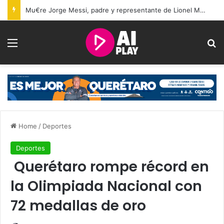
Mu€re Jorge Messi, padre y representante de Lionel Messi, a los 68 años
Menu
Se
Home
/
Deportes
Deportes
Querétaro rompe récord en
la Olimpiada Nacional con
72 medallas de oro