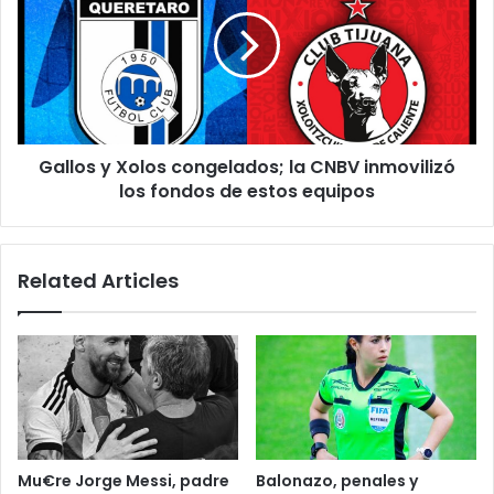
Xolos
congelados;
la
CNBV
inmovilizó
los
fondos
Gallos y Xolos congelados; la CNBV inmovilizó
de
estos
los fondos de estos equipos
equipos
Related Articles
Mu€re Jorge Messi, padre
Balonazo, penales y