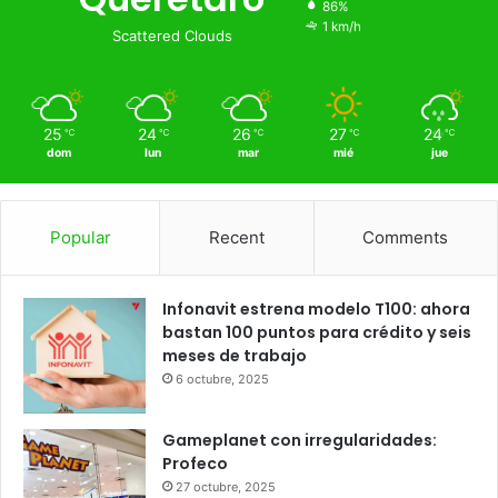
15
℃
Querétaro
25º - 15º
86%
1 km/h
Scattered Clouds
25
24
26
27
24
℃
℃
℃
℃
℃
dom
lun
mar
mié
jue
Popular
Recent
Comments
Infonavit estrena modelo T100: ahora
bastan 100 puntos para crédito y seis
meses de trabajo