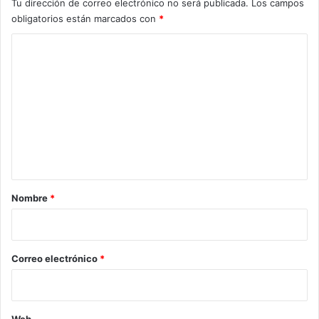
Tu dirección de correo electrónico no será publicada.
Los campos
obligatorios están marcados con
*
C
o
m
e
n
t
a
r
Nombre
*
i
o
*
Correo electrónico
*
Web