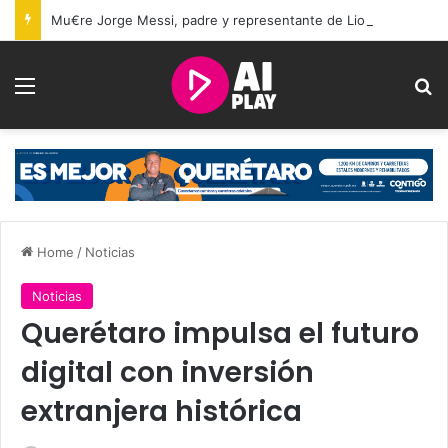
Mu€re Jorge Messi, padre y representante de Lionel Messi, a los 68 años
Menu
Se
Home
/
Noticias
Noticias
Querétaro impulsa el futuro
digital con inversión
extranjera histórica