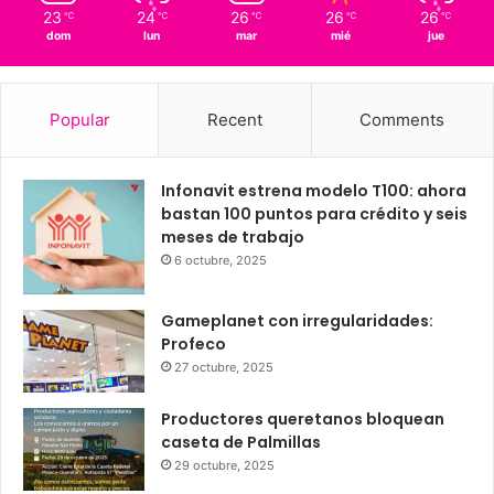
Querétaro
87%
0.67 km/h
Scattered Clouds
23
24
26
26
26
℃
℃
℃
℃
℃
dom
lun
mar
mié
jue
Popular
Recent
Comments
Infonavit estrena modelo T100: ahora
bastan 100 puntos para crédito y seis
meses de trabajo
6 octubre, 2025
Gameplanet con irregularidades:
Profeco
27 octubre, 2025