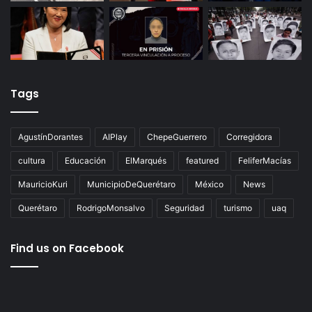
Tags
AgustínDorantes
AIPlay
ChepeGuerrero
Corregidora
cultura
Educación
ElMarqués
featured
FeliferMacías
MauricioKuri
MunicipioDeQuerétaro
México
News
Querétaro
RodrigoMonsalvo
Seguridad
turismo
uaq