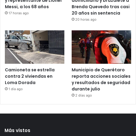
Mu€re Jorge Messi, padre
Juez retira arraigo
y representante de Lionel
domiciliario y brazalete a
Messi, a los 68 años
Brenda Quevedo tras casi
20 años sin sentencia
17 horas ago
20 horas ago
Camioneta se estrella
Municipio de Querétaro
contra 2 viviendas en
reporta acciones sociales
Loma Dorada
y resultados de seguridad
durante julio
1 día ago
2 días ago