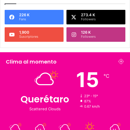
Síguenos
226 K
273.4 K
Fans
Followers
1,900
126 K
Suscriptores
Followers
Clima al momento
15
℃
23º - 15º