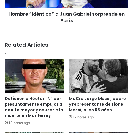
París
Hombre “idéntico” a Juan Gabriel sorprende en
París
Related Articles
Detienen a Héctor “N” por
Mu€re Jorge Messi, padre
presuntamente empujar a
y representante de Lionel
adulto mayor y causarle la
Messi, a los 68 años
muerte en Monterrey
17 horas ago
13 horas ago