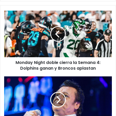
Monday
Night
doble
cierra
la
Semana
4:
Dolphins
ganan
Monday Night doble cierra la Semana 4:
y
Broncos
Dolphins ganan y Broncos aplastan
aplastan
Hombre
“idéntico”
a
Juan
Gabriel
sorprende
en