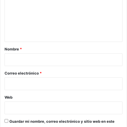
m
e
n
t
a
r
Nombre
*
i
o
*
Correo electrónico
*
Web
Guardar mi nombre, correo electrónico y sitio web en este