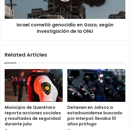
investigación
de
la
Israel cometió genocidio en Gaza, según
ONU
investigación de la ONU
Related Articles
Municipio de Querétaro
Detienen en Jalisco a
reporta acciones sociales
estadounidense buscado
y resultados de seguridad
por Interpol; llevaba 10
durante julio
años prófugo