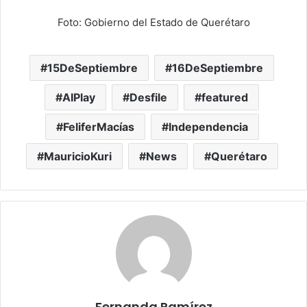
Foto: Gobierno del Estado de Querétaro
15DeSeptiembre
16DeSeptiembre
AIPlay
Desfile
featured
FeliferMacías
Independencia
MauricioKuri
News
Querétaro
Fernanda Ramírez