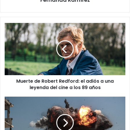
Muerte
de
Robert
Redford:
el
adiós
a
una
leyenda
Muerte de Robert Redford: el adiós a una
del
cine
leyenda del cine a los 89 años
a
los
Israel
89
cometió
años
genocidio
en
Gaza,
según