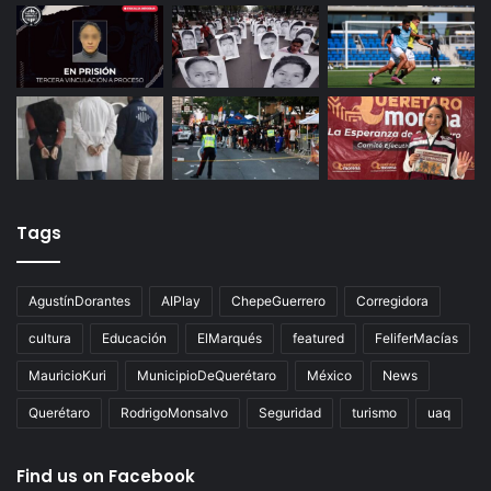
Tags
AgustínDorantes
AIPlay
ChepeGuerrero
Corregidora
cultura
Educación
ElMarqués
featured
FeliferMacías