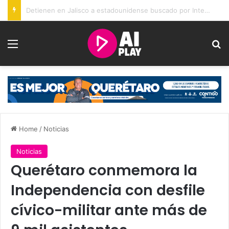
México y Perú restablecen relaciones diplomáticas
Menu
Se
Home
/
Noticias
Noticias
Querétaro conmemora la
Independencia con desfile
cívico-militar ante más de