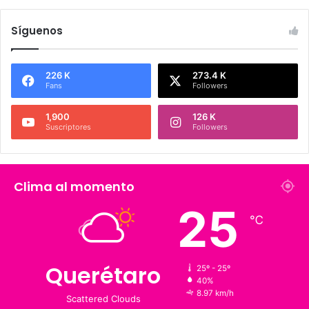
Síguenos
226 K
273.4 K
Fans
Followers
1,900
126 K
Suscriptores
Followers
Clima al momento
25
℃