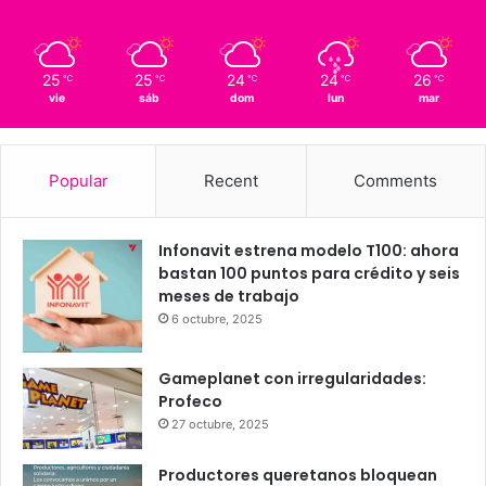
Querétaro
25º - 25º
40%
8.97 km/h
Scattered Clouds
25
25
24
24
26
℃
℃
℃
℃
℃
vie
sáb
dom
lun
mar
Popular
Recent
Comments
Infonavit estrena modelo T100: ahora
bastan 100 puntos para crédito y seis
meses de trabajo
6 octubre, 2025