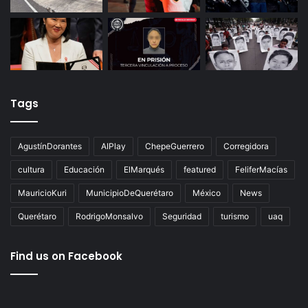
Tags
AgustínDorantes
AIPlay
ChepeGuerrero
Corregidora
cultura
Educación
ElMarqués
featured
FeliferMacías
MauricioKuri
MunicipioDeQuerétaro
México
News
Querétaro
RodrigoMonsalvo
Seguridad
turismo
uaq