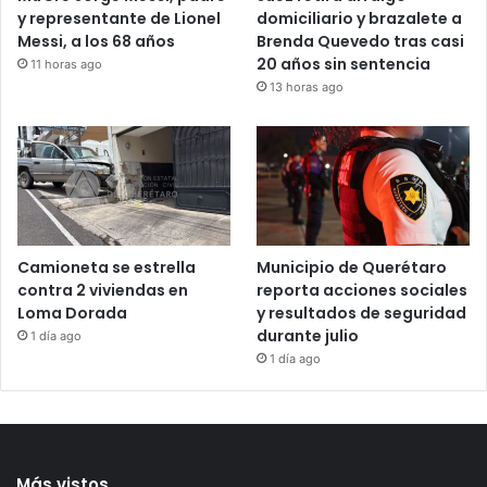
Mu€re Jorge Messi, padre
Juez retira arraigo
y representante de Lionel
domiciliario y brazalete a
Messi, a los 68 años
Brenda Quevedo tras casi
20 años sin sentencia
11 horas ago
13 horas ago
Camioneta se estrella
Municipio de Querétaro
contra 2 viviendas en
reporta acciones sociales
Loma Dorada
y resultados de seguridad
durante julio
1 día ago
1 día ago