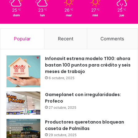
Querétaro
25º - 14º
76%
1.39 km/h
Scattered Clouds
25
23
26
27
25
℃
℃
℃
℃
℃
dom
lun
mar
mié
jue
Popular
Recent
Comments
Infonavit estrena modelo T100: ahora
bastan 100 puntos para crédito y seis
meses de trabajo
6 octubre, 2025
Gameplanet con irregularidades:
Profeco