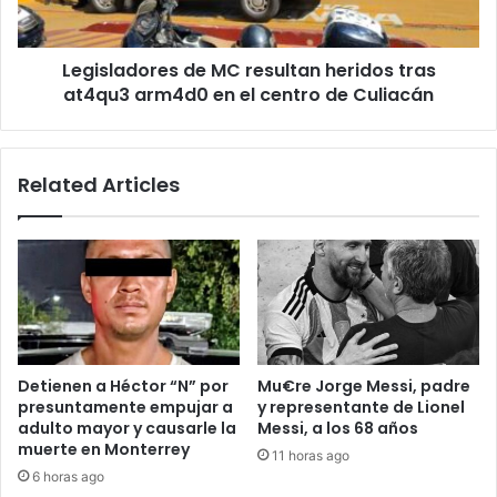
arm4d0
en
Legisladores de MC resultan heridos tras
el
centro
at4qu3 arm4d0 en el centro de Culiacán
de
Culiacán
Related Articles
Detienen a Héctor “N” por
Mu€re Jorge Messi, padre
presuntamente empujar a
y representante de Lionel
adulto mayor y causarle la
Messi, a los 68 años
muerte en Monterrey
11 horas ago
6 horas ago