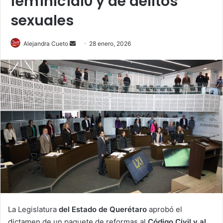
fem1nic1di0 y de delitos
sexuales
Send
Alejandra Cueto
28 enero, 2026
an
email
La Legislatura
del Estado de Querétaro
aprobó el
dictamen de un paquete de reformas al
Código Civil y al