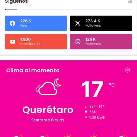
Síguenos
226 K
273.4 K
Fans
Followers
1,900
126 K
Suscriptores
Followers
Clima al momento
17
℃