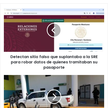
Detectan
sitio
falso
que
suplantaba
a
la
SRE
para
Detectan sitio falso que suplantaba a la SRE
robar
datos
para robar datos de quienes tramitaban su
de
pasaporte
quienes
tramitaban
Legisladores
su
de
pasaporte
MC
resultan
heridos
tras
at4qu3