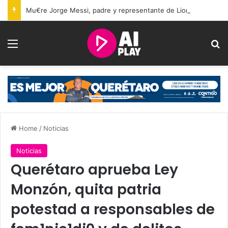
Mu€re Jorge Messi, padre y representante de Lionel Messi, a los 68 años
Menu
Se
Home
/
Noticias
Noticias
Querétaro aprueba Ley
Monzón, quita patria
potestad a responsables de