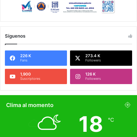
Síguenos
226 K
273.4 K
Fans
Followers
1,900
126 K
Suscriptores
Followers
Clima al momento
18
℃