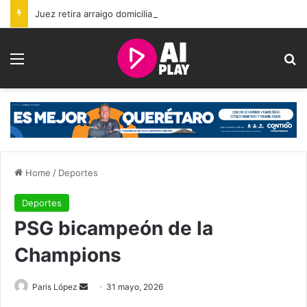
Juez retira arraigo domiciliario y brazalete a Brenda Quevedo tras casi 20 años sin sentencia
Menu
Se
Home
/
Deportes
Deportes
PSG bicampeón de la
Champions
Send
Paris López
31 mayo, 2026
an