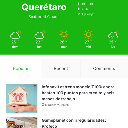
Querétaro
18º - 18º
76%
1.8 km/h
Scattered Clouds
25
23
26
27
25
℃
℃
℃
℃
℃
dom
lun
mar
mié
jue
Popular
Recent
Comments
Infonavit estrena modelo T100: ahora
bastan 100 puntos para crédito y seis
meses de trabajo
6 octubre, 2025
Gameplanet con irregularidades:
Profeco