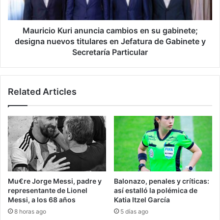
designa
nuevos
titulares
Mauricio Kuri anuncia cambios en su gabinete;
en
designa nuevos titulares en Jefatura de Gabinete y
Jefatura
Secretaría Particular
de
Gabinete
y
Related Articles
Secretaría
Particular
Mu€re Jorge Messi, padre y
Balonazo, penales y críticas:
representante de Lionel
así estalló la polémica de
Messi, a los 68 años
Katia Itzel García
8 horas ago
5 días ago