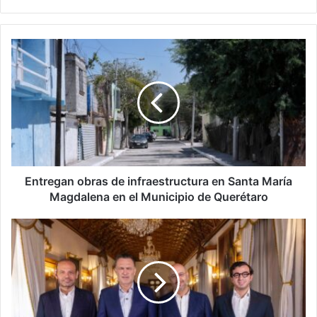
Entregan
obras
de
infraestructura
en
Santa
María
Magdalena
en
el
Entregan obras de infraestructura en Santa María
Municipio
Magdalena en el Municipio de Querétaro
de
Querétaro
Mauricio
Kuri
anuncia
cambios
en
su
gabinete;