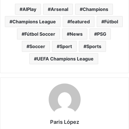
AIPlay
Arsenal
Champions
Champions League
featured
Fútbol
Fútbol Soccer
News
PSG
Soccer
Sport
Sports
UEFA Champions League
Paris López