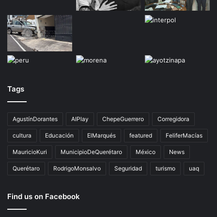
Tags
AgustínDorantes
AIPlay
ChepeGuerrero
Corregidora
cultura
Educación
ElMarqués
featured
FeliferMacías
MauricioKuri
MunicipioDeQuerétaro
México
News
Querétaro
RodrigoMonsalvo
Seguridad
turismo
uaq
Find us on Facebook