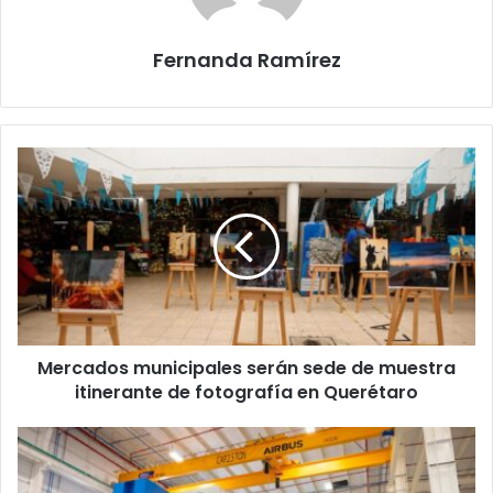
Fernanda Ramírez
Mercados
municipales
serán
sede
de
muestra
itinerante
de
fotografía
Mercados municipales serán sede de muestra
en
Querétaro
itinerante de fotografía en Querétaro
Airbus
amplía
operaciones