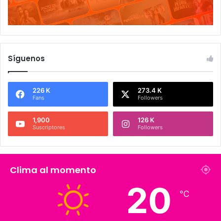
Síguenos
226 K
273.4 K
Fans
Followers
1,900
126 K
Suscriptores
Followers