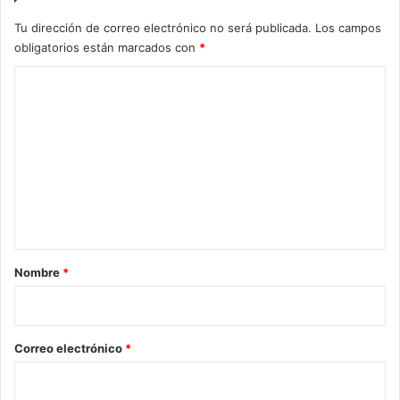
Tu dirección de correo electrónico no será publicada.
Los campos
obligatorios están marcados con
*
C
o
m
e
n
t
a
r
Nombre
*
i
o
*
Correo electrónico
*