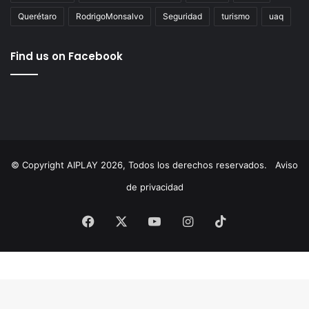
AgustínDorantes
AIPlay
ChepeGuerrero
Corregidora
cultura
Educación
ElMarqués
featured
FeliferMacías
MauricioKuri
MunicipioDeQuerétaro
México
News
Querétaro
RodrigoMonsalvo
Seguridad
turismo
uaq
Find us on Facebook
© Copyright AIPLAY 2026, Todos los derechos reservados.
Aviso
de privacidad
Facebook
X
YouTube
Instagram
TikTok