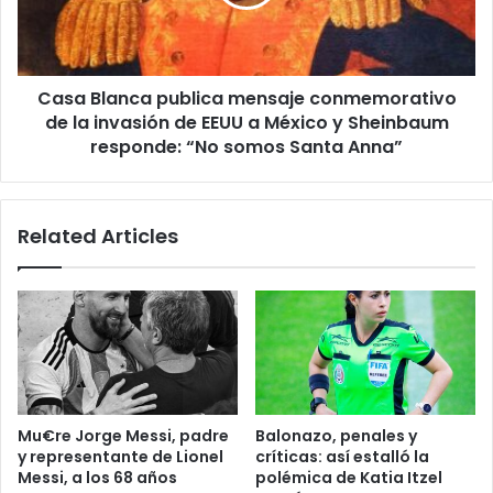
de
la
invasión
de
Casa Blanca publica mensaje conmemorativo
EEUU
a
de la invasión de EEUU a México y Sheinbaum
México
responde: “No somos Santa Anna”
y
Sheinbaum
responde:
Related Articles
“No
somos
Santa
Anna”
Mu€re Jorge Messi, padre
Balonazo, penales y
y representante de Lionel
críticas: así estalló la
Messi, a los 68 años
polémica de Katia Itzel