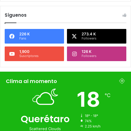
Síguenos
226 K
273.4 K
Fans
Followers
1,900
126 K
Suscriptores
Followers
Clima al momento
℃