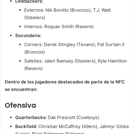
Linebackers:
Externos: Nik Bonitto (Broncos), T.J. Watt
(Steelers)
Internos: Roquan Smith (Ravens)
Secundaria:
Corners: Derek Stingley (Texans), Pat Surtain II
(Broncos)
Safeties: Jalen Ramsey (Steelers), Kyle Hamilton
(Ravens)
Dentro de los jugadores destacados de parte de la NFC
se encuentran:
Ofensiva
Quarterbacks:
Dak Prescott (Cowboys).
Backfield:
Christian McCaffrey (49ers), Jahmyr Gibbs
(Lions), Bijan Robinson (Falcons).