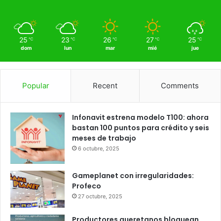
18
Querétaro
18º - 18º
74%
2.25 km/h
Scattered Clouds
25
23
26
27
25
℃
℃
℃
℃
℃
dom
lun
mar
mié
jue
Popular
Recent
Comments
Infonavit estrena modelo T100: ahora
bastan 100 puntos para crédito y seis
meses de trabajo
6 octubre, 2025