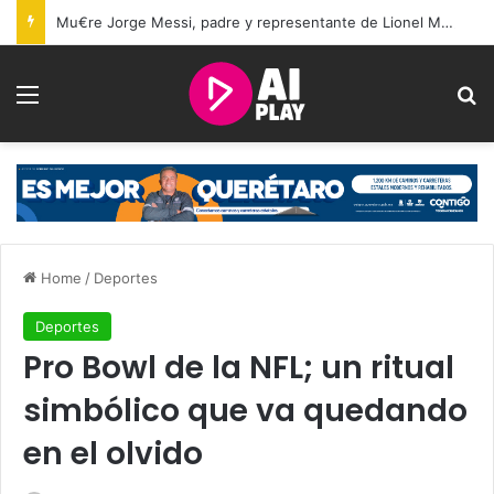
Mu€re Jorge Messi, padre y representante de Lionel Messi, a los 68 años
Menu
Se
Home
/
Deportes
Deportes
Pro Bowl de la NFL; un ritual
simbólico que va quedando
en el olvido