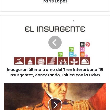
Paris López
Inauguran
último
tramo
del
Tren
Interurbano
“El
Insurgente”,
conectando
Inauguran último tramo del Tren Interurbano “El
Toluca
con
Insurgente”, conectando Toluca con la CdMx
la
CdMx
Casa
Blanca
publica
mensaje
conmemorativo