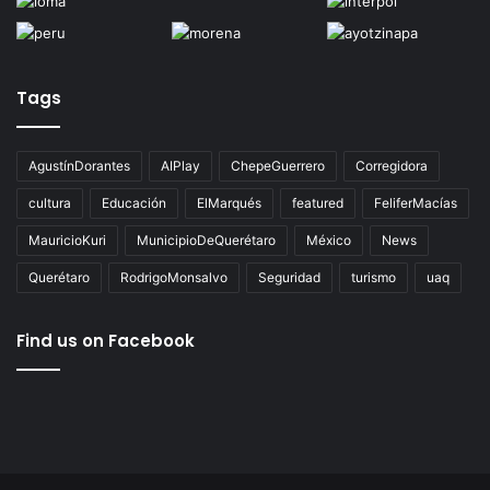
Tags
AgustínDorantes
AIPlay
ChepeGuerrero
Corregidora
cultura
Educación
ElMarqués
featured
FeliferMacías
MauricioKuri
MunicipioDeQuerétaro
México
News
Querétaro
RodrigoMonsalvo
Seguridad
turismo
uaq
Find us on Facebook