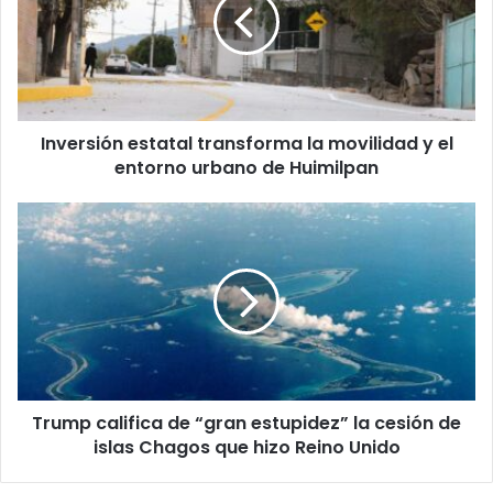
la
movilidad
y
el
entorno
urbano
Inversión estatal transforma la movilidad y el
de
Huimilpan
entorno urbano de Huimilpan
Trump
califica
de
“gran
estupidez”
la
cesión
de
islas
Trump califica de “gran estupidez” la cesión de
Chagos
que
islas Chagos que hizo Reino Unido
hizo
Reino