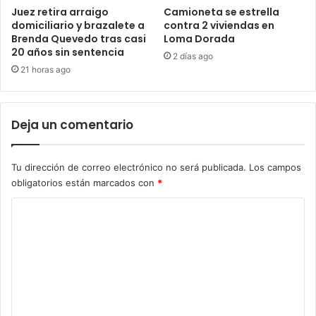
Juez retira arraigo
Camioneta se estrella
domiciliario y brazalete a
contra 2 viviendas en
Brenda Quevedo tras casi
Loma Dorada
20 años sin sentencia
2 días ago
21 horas ago
Deja un comentario
Tu dirección de correo electrónico no será publicada.
Los campos
obligatorios están marcados con
*
C
o
m
e
n
t