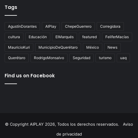
Tags
AgustínDorantes
AIPlay
ChepeGuerrero
Corregidora
cultura
Educación
ElMarqués
featured
FeliferMacías
MauricioKuri
MunicipioDeQuerétaro
México
News
Querétaro
RodrigoMonsalvo
Seguridad
turismo
uaq
Find us on Facebook