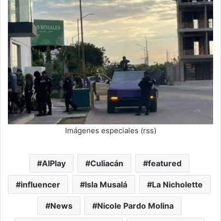
Imágenes especiales (rss)
AIPlay
Culiacán
featured
influencer
Isla Musalá
La Nicholette
News
Nicole Pardo Molina