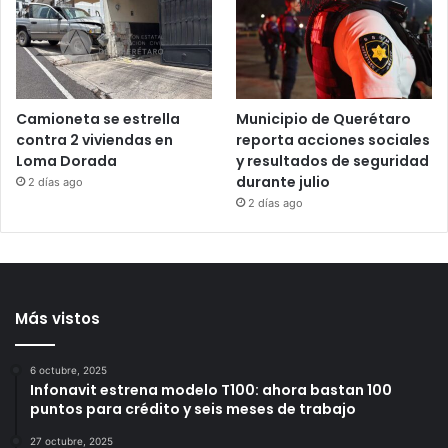
y representante de Lionel
domiciliario y brazalete a
Messi, a los 68 años
Brenda Quevedo tras casi
20 años sin sentencia
19 horas ago
21 horas ago
Camioneta se estrella
Municipio de Querétaro
contra 2 viviendas en
reporta acciones sociales
Loma Dorada
y resultados de seguridad
durante julio
2 días ago
2 días ago
Más vistos