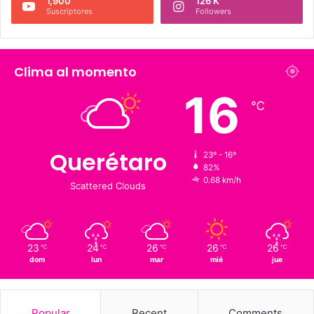
226 K
273.4 K
Fans
Followers
1,900
126 K
Suscriptores
Followers
Clima al momento
16
℃
Querétaro
23º - 16º
82%
0.68 km/h
Scattered Clouds