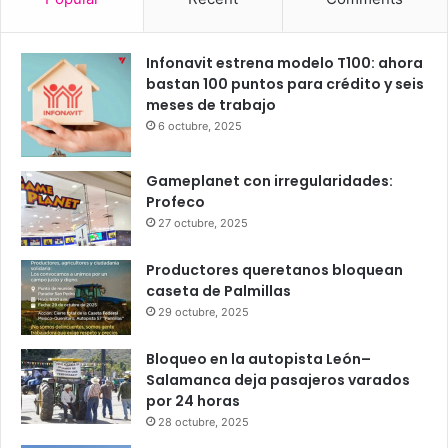
23
24
26
26
26
℃
℃
℃
℃
℃
dom
lun
mar
mié
jue
Popular
Recent
Comments
Infonavit estrena modelo T100: ahora
bastan 100 puntos para crédito y seis
meses de trabajo
6 octubre, 2025
Gameplanet con irregularidades:
Profeco
27 octubre, 2025
Productores queretanos bloquean
caseta de Palmillas
29 octubre, 2025