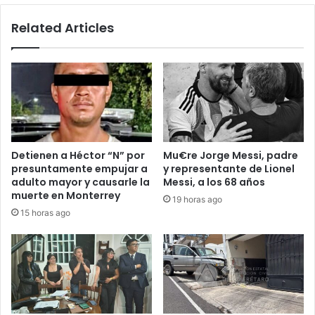
Unido
Related Articles
Detienen a Héctor “N” por
Mu€re Jorge Messi, padre
presuntamente empujar a
y representante de Lionel
adulto mayor y causarle la
Messi, a los 68 años
muerte en Monterrey
19 horas ago
15 horas ago