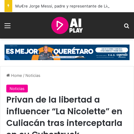
Mu€re Jorge Messi, padre y representante de Lionel Messi, a los 68 años
Menu
Se
Home
/
Noticias
Noticias
Privan de la libertad a
influencer “La Nicolette” en
Culiacán tras interceptarla