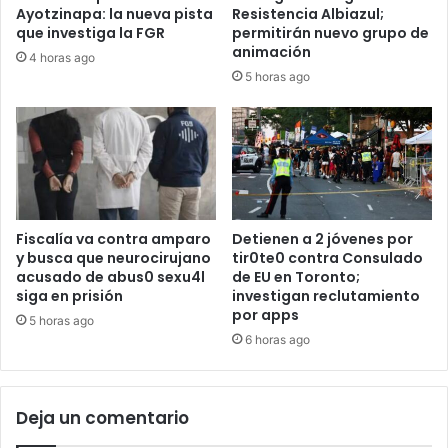
Ayotzinapa: la nueva pista
Resistencia Albiazul;
que investiga la FGR
permitirán nuevo grupo de
animación
4 horas ago
5 horas ago
Fiscalía va contra amparo
Detienen a 2 jóvenes por
y busca que neurocirujano
tir0te0 contra Consulado
acusado de abus0 sexu4l
de EU en Toronto;
siga en prisión
investigan reclutamiento
por apps
5 horas ago
6 horas ago
Deja un comentario