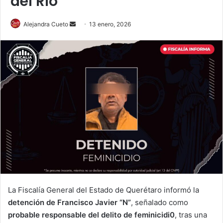
del Río
Send
Alejandra Cueto
13 enero, 2026
an
email
La Fiscalía General del Estado de Querétaro informó la
detención de Francisco Javier “N”
, señalado como
probable responsable del delito de feminicidi0
, tras una