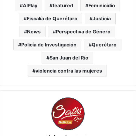
AIPlay
featured
Feminicidio
Fiscalía de Querétaro
Justicia
News
Perspectiva de Género
Policía de Investigación
Querétaro
San Juan del Río
violencia contra las mujeres