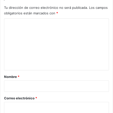
Tu dirección de correo electrónico no será publicada.
Los campos
obligatorios están marcados con
*
C
o
m
e
n
t
a
r
Nombre
*
i
o
*
Correo electrónico
*