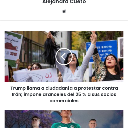
Alejandra Cueto
Website
Trump
llama
a
ciudadanía
a
protestar
contra
Irán;
impone
Trump llama a ciudadanía a protestar contra
aranceles
del
Irán; impone aranceles del 25 % a sus socios
25
comerciales
%
a
México
sus
vs.
socios
Islandia: