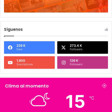
Síguenos
226 K
273.4 K
Fans
Followers
1,900
126 K
Suscriptores
Followers