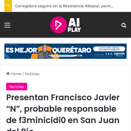
Corregidora seguirá sin la Resistencia Albiazul; permitirán nuevo grupo de animación
Menu
Se
Home
/
Noticias
Noticias
Presentan Francisco Javier
“N”, probable responsable
de f3minicidi0 en San Juan