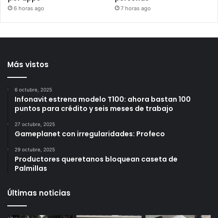
Detienen a 2 jóvenes por
Congreso de Veracruz
tir0te0 contra Consulado
retira fuero a alcalde de
de EU en Toronto;
Úrsulo Galván; investigan
investigan reclutamiento
desaparición de 2
por apps
personas
6 horas ago
7 horas ago
Más vistos
6 octubre, 2025
Infonavit estrena modelo T100: ahora bastan 100
puntos para crédito y seis meses de trabajo
27 octubre, 2025
Gameplanet con irregularidades: Profeco
29 octubre, 2025
Productores queretanos bloquean caseta de