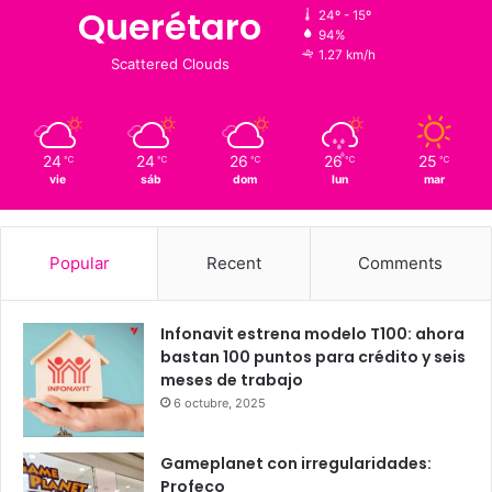
Clima al momento
15
℃
Querétaro
24º - 15º
94%
1.27 km/h
Scattered Clouds
24
24
26
26
25
℃
℃
℃
℃
℃
vie
sáb
dom
lun
mar
Popular
Recent
Comments
Infonavit estrena modelo T100: ahora
bastan 100 puntos para crédito y seis