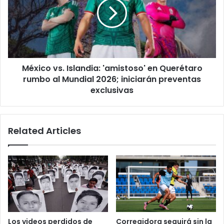
comerciales
'amistoso'
en
Querétaro
rumbo
al
Mundial
México vs. Islandia: 'amistoso' en Querétaro
2026;
iniciarán
rumbo al Mundial 2026; iniciarán preventas
preventas
exclusivas
exclusivas
Related Articles
Los videos perdidos de
Corregidora seguirá sin la