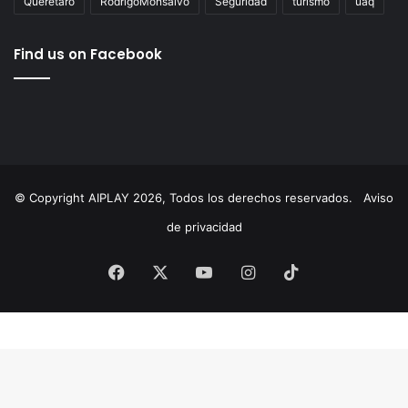
AgustínDorantes
AIPlay
ChepeGuerrero
Corregidora
cultura
Educación
ElMarqués
featured
FeliferMacías
MauricioKuri
MunicipioDeQuerétaro
México
News
Querétaro
RodrigoMonsalvo
Seguridad
turismo
uaq
Find us on Facebook
© Copyright AIPLAY 2026, Todos los derechos reservados.
Aviso
de privacidad
Facebook
X
YouTube
Instagram
TikTok