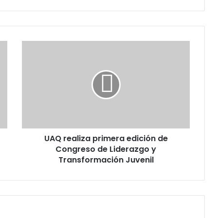
UAQ
realiza
primera
edición
de
Congreso
de
Liderazgo
y
UAQ realiza primera edición de
Transformación
Juvenil
Congreso de Liderazgo y
Transformación Juvenil