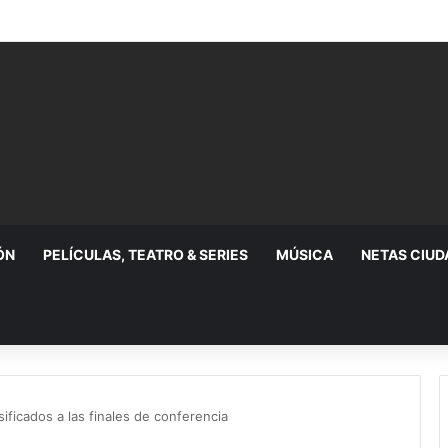
ÓN
PELÍCULAS, TEATRO & SERIES
MÚSICA
NETAS CIU
sificados a las finales de conferencia