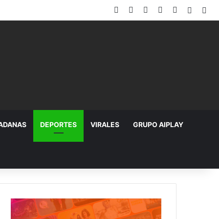
Facebook
X
YouTube
Instagram
TikTok
Random
Sid
DADANAS
DEPORTES
VIRALES
GRUPO AIPLAY