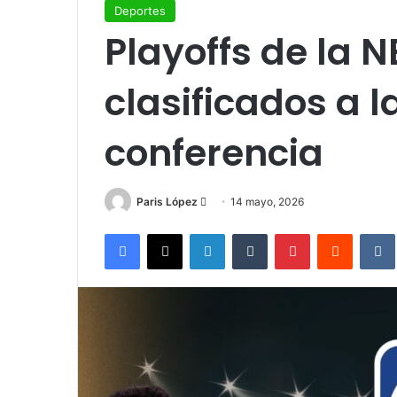
Deportes
Playoffs de la 
clasificados a l
conferencia
Send
Paris López
14 mayo, 2026
an
Facebook
X
LinkedIn
Tumblr
Pinterest
Reddit
email