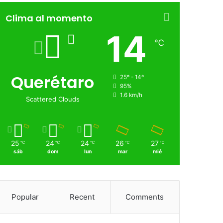
Clima al momento
14
℃
Querétaro
25º - 14º
95%
1.6 km/h
Scattered Clouds
25
24
24
26
27
℃
℃
℃
℃
℃
sáb
dom
lun
mar
mié
Popular
Recent
Comments