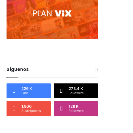
Síguenos
226 K
273.4 K
Fans
Followers
1,900
126 K
Suscriptores
Followers