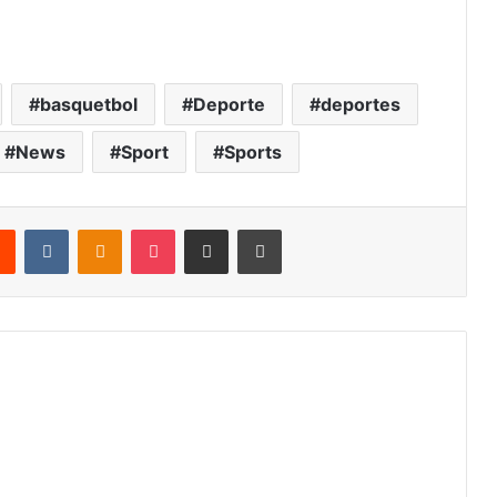
basquetbol
Deporte
deportes
News
Sport
Sports
rest
Reddit
VKontakte
Odnoklassniki
Pocket
Share via Email
Print