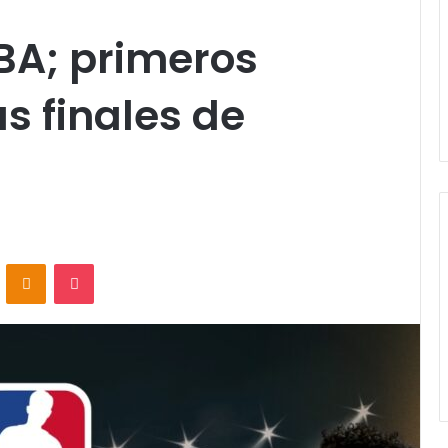
NBA; primeros
as finales de
VKontakte
Odnoklassniki
Pocket