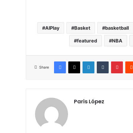
AIPlay
Basket
basketball
featured
NBA
Facebook
X
LinkedIn
Tumblr
Pinte
Share
Paris López