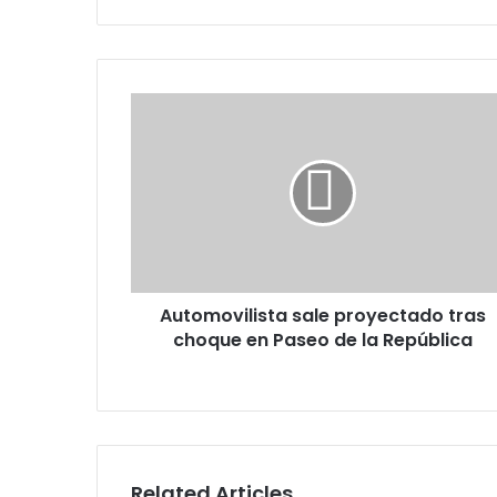
Automovilista
sale
proyectado
tras
choque
en
Paseo
de
la
Automovilista sale proyectado tras
República
choque en Paseo de la República
Related Articles