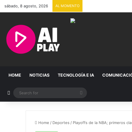
sábado, 8 agosto, 2026
AL MOMENTO
HOME
NOTICIAS
TECNOLOGÍA E IA
COMUNICACI
Random Article
Search
for
Home
/
Deportes
/
Playoffs de la NBA; primeros cla