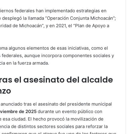
obiernos federales han implementado estrategias en
e desplegó la llamada “Operación Conjunta Michoacán”;
ridad de Michoacán”, y en 2021, el “Plan de Apoyo a
oma algunos elementos de esas iniciativas, como el
zas federales, aunque incorpora componentes sociales y
ia en la fuerza armada.
as el asesinato del alcalde
nzo
anunciado tras el asesinato del presidente municipal
oviembre de 2025
durante un evento público con
de esa ciudad. El hecho provocó la movilización de
encia de distintos sectores sociales para reforzar la
s confirmaron que el ataque fue uno de los factores que