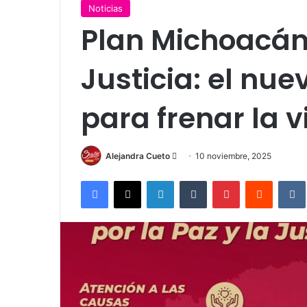
Noticias
Plan Michoacán 
Justicia: el nue
para frenar la v
Send
Alejandra Cueto
10 noviembre, 2025
an
Facebook
X
LinkedIn
Tumblr
Pinterest
Reddit
email