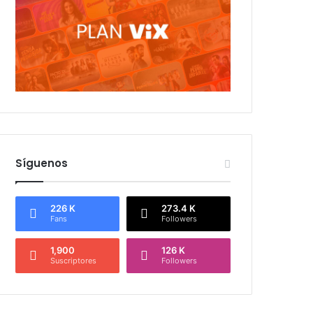
Síguenos
226 K
273.4 K
Fans
Followers
1,900
126 K
Suscriptores
Followers