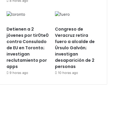
8 horas ago
Detienen a 2
Congreso de
jóvenes por tir0te0
Veracruz retira
contra Consulado
fuero a alcalde de
de EU en Toronto;
Úrsulo Galván;
investigan
investigan
reclutamiento por
desaparición de 2
apps
personas
9 horas ago
10 horas ago