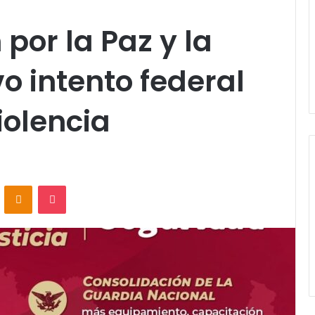
por la Paz y la
vo intento federal
iolencia
VKontakte
Odnoklassniki
Pocket