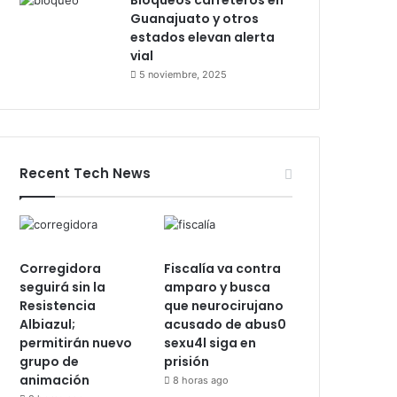
Bloqueos carreteros en
Guanajuato y otros
estados elevan alerta
vial
5 noviembre, 2025
Recent Tech News
Corregidora
Fiscalía va contra
seguirá sin la
amparo y busca
Resistencia
que neurocirujano
Albiazul;
acusado de abus0
permitirán nuevo
sexu4l siga en
grupo de
prisión
animación
8 horas ago