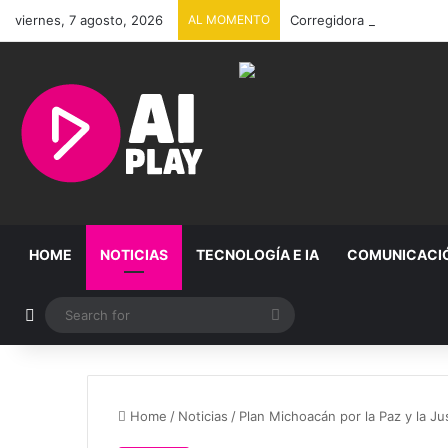
viernes, 7 agosto, 2026
AL MOMENTO
Corregidora seguirá sin l
HOME
NOTICIAS
TECNOLOGÍA E IA
COMUNICACI
Random Article
Search
for
Home
/
Noticias
/
Plan Michoacán por la Paz y la Jus