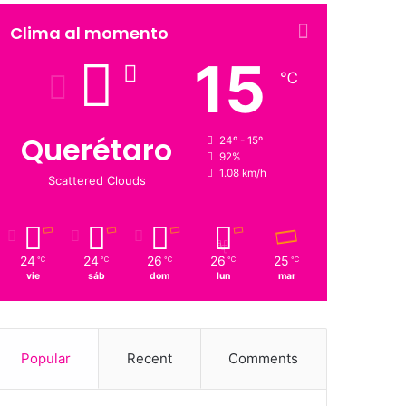
Clima al momento
15
℃
Querétaro
24º - 15º
92%
1.08 km/h
Scattered Clouds
24
24
26
26
25
℃
℃
℃
℃
℃
vie
sáb
dom
lun
mar
Popular
Recent
Comments