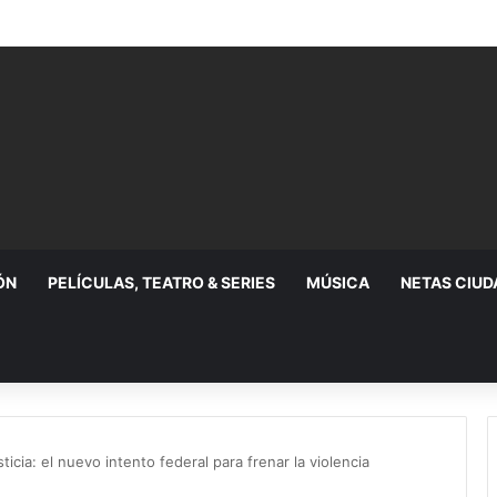
a Resistencia Albiazul; permitirán nuevo grupo de animación
ÓN
PELÍCULAS, TEATRO & SERIES
MÚSICA
NETAS CIU
ticia: el nuevo intento federal para frenar la violencia