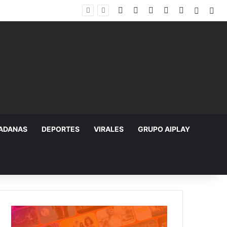
Facebook
X
YouTube
Instagram
TikTok
Random
Sid
DADANAS
DEPORTES
VIRALES
GRUPO AIPLAY