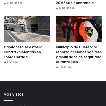
Mu€re Jorge Messi, padre
Juez retira arraigo
y representante de Lionel
domiciliario y brazalete a
Messi, a los 68 años
Brenda Quevedo tras casi
20 años sin sentencia
13 horas ago
15 horas ago
Camioneta se estrella
Municipio de Querétaro
contra 2 viviendas en
reporta acciones sociales
Loma Dorada
y resultados de seguridad
durante julio
1 día ago
2 días ago