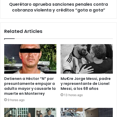
Querétaro aprueba sanciones penales contra
“gota
a
cobranza violenta y créditos “gota a gota”
gota”
Related Articles
Detienen a Héctor “N” por
Mu€re Jorge Messi, padre
presuntamente empujar a
y representante de Lionel
adulto mayor y causarle la
Messi, a los 68 años
muerte en Monterrey
13 horas ago
9 horas ago