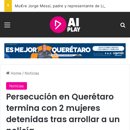
Mu€re Jorge Messi, padre y representante de Lionel Messi, a los 68 años
Menu
Se
Home
/
Noticias
Noticias
Persecución en Querétaro
termina con 2 mujeres
detenidas tras arrollar a un