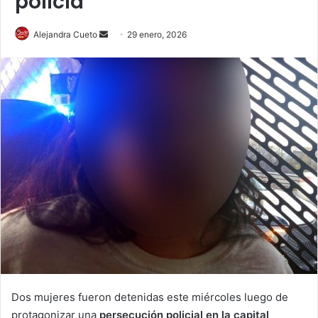
policía
Send
Alejandra Cueto
29 enero, 2026
an
email
Dos mujeres fueron detenidas este miércoles luego de
protagonizar una
persecución policial en la capital