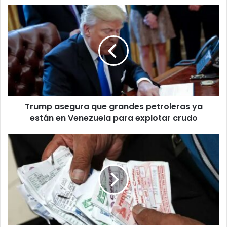
Trump
asegura
que
grandes
petroleras
ya
están
en
Venezuela
Trump asegura que grandes petroleras ya
para
explotar
están en Venezuela para explotar crudo
crudo
Querétaro
aprueba
sanciones
penales
contra
cobranza
violenta
y
créditos