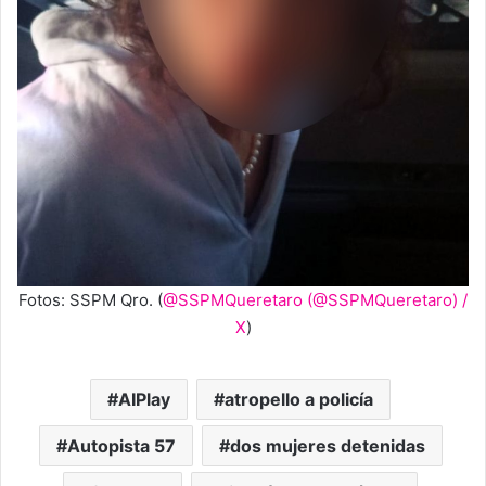
Fotos: SSPM Qro. (
@SSPMQueretaro (@SSPMQueretaro) /
X
)
AIPlay
atropello a policía
Autopista 57
dos mujeres detenidas