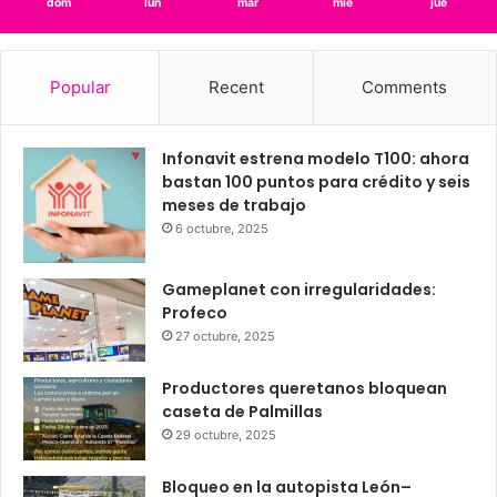
1.19 km/h
Scattered Clouds
25
24
26
27
24
℃
℃
℃
℃
℃
dom
lun
mar
mié
jue
Popular
Recent
Comments
Infonavit estrena modelo T100: ahora
bastan 100 puntos para crédito y seis
meses de trabajo
6 octubre, 2025
Gameplanet con irregularidades:
Profeco
27 octubre, 2025