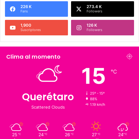
Síguenos
226 K
273.4 K
Fans
Followers
1,900
126 K
Suscriptores
Followers
Clima al momento
15
℃
Querétaro
25º - 15º
88%