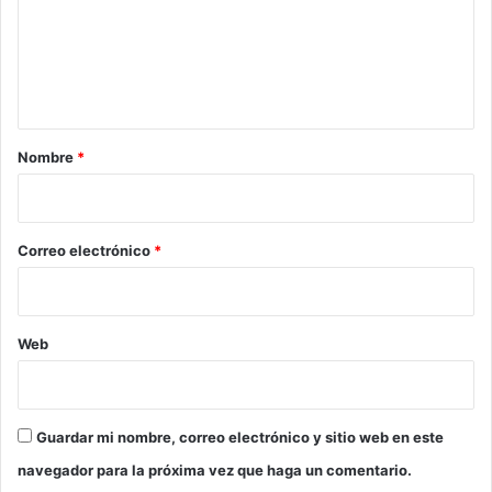
e
n
t
a
r
Nombre
*
i
o
*
Correo electrónico
*
Web
Guardar mi nombre, correo electrónico y sitio web en este
navegador para la próxima vez que haga un comentario.