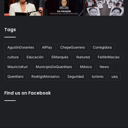
Tags
AgustínDorantes
AIPlay
ChepeGuerrero
Corregidora
cultura
Educación
ElMarqués
featured
FeliferMacías
MauricioKuri
MunicipioDeQuerétaro
México
News
Querétaro
RodrigoMonsalvo
Seguridad
turismo
uaq
Find us on Facebook