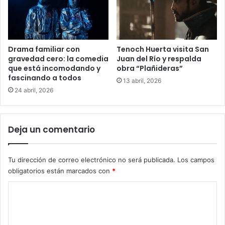
Drama familiar con
Tenoch Huerta visita San
gravedad cero: la comedia
Juan del Río y respalda
que está incomodando y
obra “Plañideras”
fascinando a todos
13 abril, 2026
24 abril, 2026
Deja un comentario
Tu dirección de correo electrónico no será publicada.
Los campos
obligatorios están marcados con
*
C
o
m