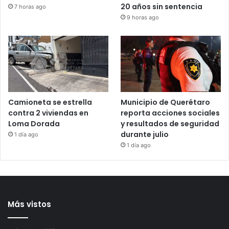
Mu€re Jorge Messi, padre
Juez retira arraigo
y representante de Lionel
domiciliario y brazalete a
Messi, a los 68 años
Brenda Quevedo tras casi
20 años sin sentencia
7 horas ago
9 horas ago
Camioneta se estrella
Municipio de Querétaro
contra 2 viviendas en
reporta acciones sociales
Loma Dorada
y resultados de seguridad
durante julio
1 día ago
1 día ago