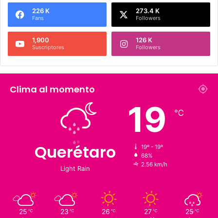
Síguenos
226 K
273.4 K
Fans
Followers
1,900
126 K
Suscriptores
Followers
Clima al momento
19
℃
Querétaro
19º - 19º
68%