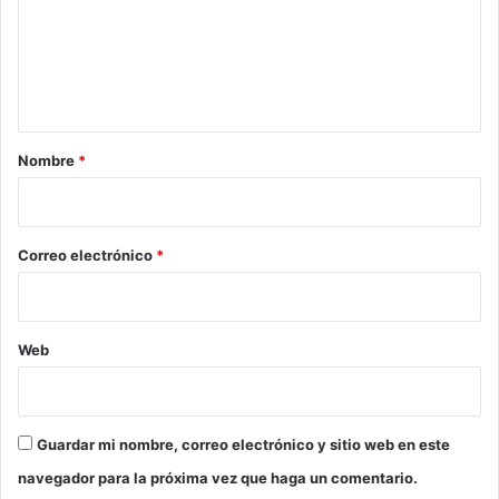
e
n
t
a
r
Nombre
*
i
o
*
Correo electrónico
*
Web
Guardar mi nombre, correo electrónico y sitio web en este
navegador para la próxima vez que haga un comentario.