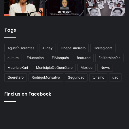
Tags
AgustínDorantes
AIPlay
ChepeGuerrero
Corregidora
cultura
Educación
ElMarqués
featured
FeliferMacías
MauricioKuri
MunicipioDeQuerétaro
México
News
Querétaro
RodrigoMonsalvo
Seguridad
turismo
uaq
Find us on Facebook