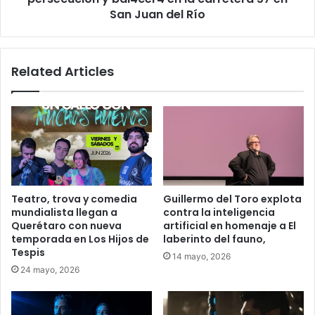
57
San Juan del Río
en
San
Juan
Related Articles
del
Río
Teatro, trova y comedia
Guillermo del Toro explota
mundialista llegan a
contra la inteligencia
Querétaro con nueva
artificial en homenaje a El
temporada en Los Hijos de
laberinto del fauno,
Tespis
14 mayo, 2026
24 mayo, 2026