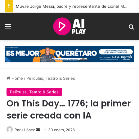
Mu€re Jorge Messi, padre y representante de Lionel Messi, a los 68 años
Menu
Se
Home
/
Películas, Teatro & Series
Películas, Teatro & Series
On This Day… 1776; la primer
serie creada con IA
Send
Paris López
30 enero, 2026
an