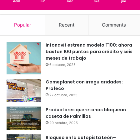
2.56 km/h
Light Rain
25
23
26
27
25
℃
℃
℃
℃
℃
dom
lun
mar
mié
jue
Popular
Recent
Comments
Infonavit estrena modelo T100: ahora
bastan 100 puntos para crédito y seis
meses de trabajo
6 octubre, 2025
Gameplanet con irregularidades:
Profeco
27 octubre, 2025