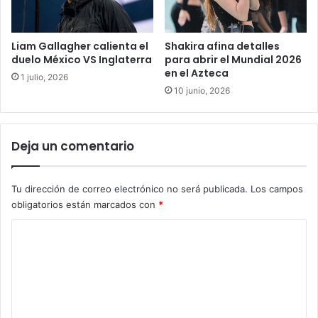
Liam Gallagher calienta el
Shakira afina detalles
duelo México VS Inglaterra
para abrir el Mundial 2026
en el Azteca
1 julio, 2026
10 junio, 2026
Deja un comentario
Tu dirección de correo electrónico no será publicada.
Los campos
obligatorios están marcados con
*
C
o
m
e
n