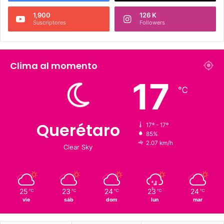
1,900
126 K
Suscriptores
Followers
Clima al momento
17
℃
Querétaro
17º - 17º
85%
2.07 km/h
Clear Sky
25
23
24
23
24
℃
℃
℃
℃
℃
vie
sáb
dom
lun
mar