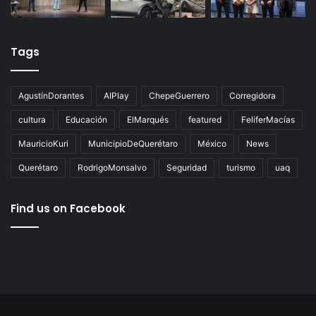
Tags
AgustínDorantes
AIPlay
ChepeGuerrero
Corregidora
cultura
Educación
ElMarqués
featured
FeliferMacías
MauricioKuri
MunicipioDeQuerétaro
México
News
Querétaro
RodrigoMonsalvo
Seguridad
turismo
uaq
Find us on Facebook