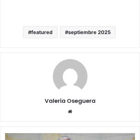
featured
septiembre 2025
Valeria Oseguera
Website
Adiós