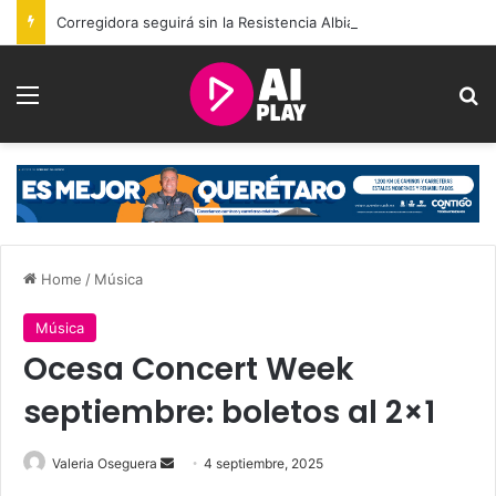
Corregidora seguirá sin la Resistencia Albiazul; permitirán nuevo grupo de animación
Menu
Se
Home
/
Música
Música
Ocesa Concert Week
septiembre: boletos al 2×1
Send
Valeria Oseguera
4 septiembre, 2025
an