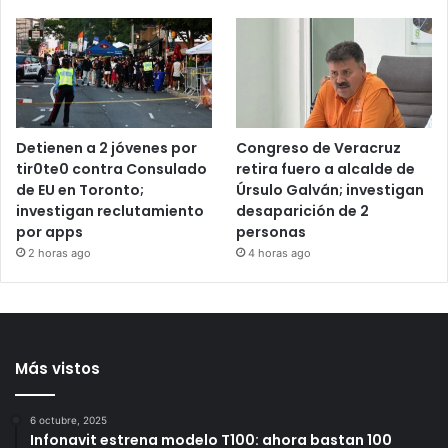
Detienen a 2 jóvenes por
Congreso de Veracruz
tir0te0 contra Consulado
retira fuero a alcalde de
de EU en Toronto;
Úrsulo Galván; investigan
investigan reclutamiento
desaparición de 2
por apps
personas
2 horas ago
4 horas ago
Más vistos
6 octubre, 2025
Infonavit estrena modelo T100: ahora bastan 100