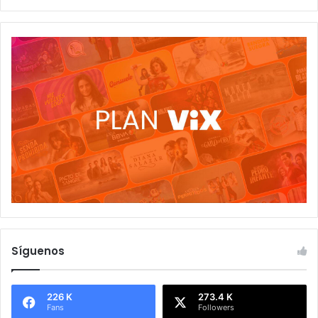
Síguenos
226 K
273.4 K
Fans
Followers