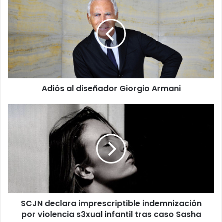
al
diseñador
Giorgio
Armani
Adiós al diseñador Giorgio Armani
SCJN
declara
imprescriptible
indemnización
por
violencia
s3xual
infantil
tras
SCJN declara imprescriptible indemnización
caso
Sasha
por violencia s3xual infantil tras caso Sasha