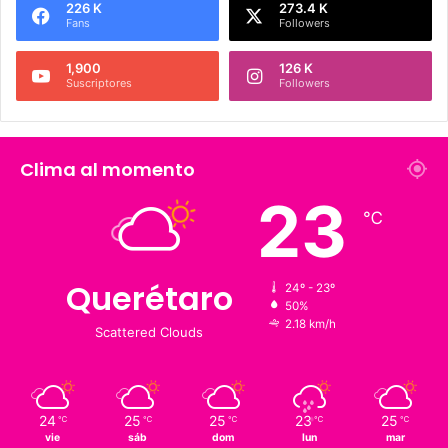
Síguenos
226 K
273.4 K
Fans
Followers
1,900
126 K
Suscriptores
Followers
Clima al momento
23
℃
Querétaro
24º - 23º
50%
2.18 km/h
Scattered Clouds