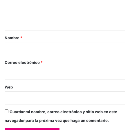
e
n
t
a
r
Nombre
*
i
o
*
Correo electrónico
*
Web
Guardar mi nombre, correo electrónico y sitio web en este
navegador para la próxima vez que haga un comentario.