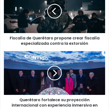
Querétaro
propone
crear
fiscalía
especializada
contra
la
Fiscalía de Querétaro propone crear fiscalía
extorsión
especializada contra la extorsión
Querétaro
fortalece
su
proyección
internacional
con
experiencia
inmersiva
en
Querétaro fortalece su proyección
España
internacional con experiencia inmersiva en