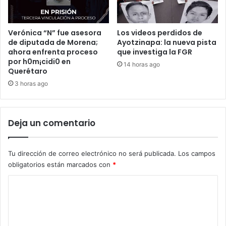
Verónica “N” fue asesora
Los videos perdidos de
de diputada de Morena;
Ayotzinapa: la nueva pista
ahora enfrenta proceso
que investiga la FGR
por h0m¡cidi0 en
14 horas ago
Querétaro
3 horas ago
Deja un comentario
Tu dirección de correo electrónico no será publicada.
Los campos
obligatorios están marcados con
*
C
o
m