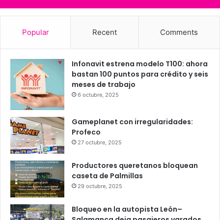
24
25
25
23
25
℃
℃
℃
℃
℃
vie
sáb
dom
lun
mar
Popular
Recent
Comments
Infonavit estrena modelo T100: ahora
bastan 100 puntos para crédito y seis
meses de trabajo
6 octubre, 2025
Gameplanet con irregularidades:
Profeco
27 octubre, 2025