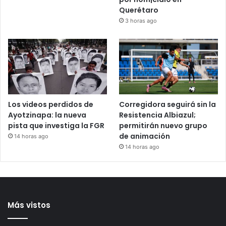
México y Perú restablecen
Verónica “N” fue asesora
relaciones diplomáticas
de diputada de Morena;
ahora enfrenta proceso
2 horas ago
por h0m¡cidi0 en
Querétaro
3 horas ago
Los videos perdidos de
Corregidora seguirá sin la
Ayotzinapa: la nueva
Resistencia Albiazul;
pista que investiga la FGR
permitirán nuevo grupo
de animación
14 horas ago
14 horas ago