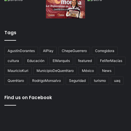
Tags
AgustínDorantes
AIPlay
ChepeGuerrero
Corregidora
cultura
Educación
ElMarqués
featured
FeliferMacías
MauricioKuri
MunicipioDeQuerétaro
México
News
Querétaro
RodrigoMonsalvo
Seguridad
turismo
uaq
Find us on Facebook