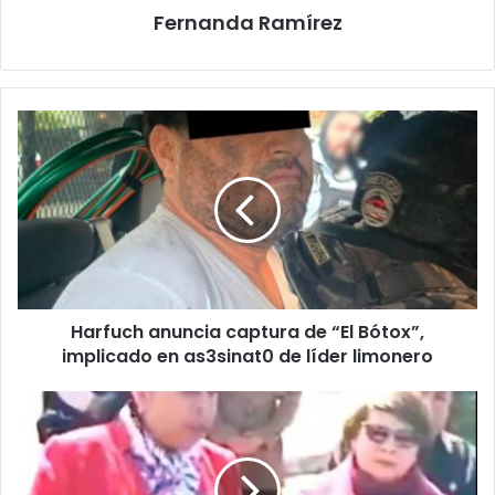
Fernanda Ramírez
Harfuch
anuncia
captura
de
“El
Bótox”,
implicado
en
as3sinat0
Harfuch anuncia captura de “El Bótox”,
de
líder
implicado en as3sinat0 de líder limonero
limonero
¿Taiwán,
la
entidad
33?
senadora