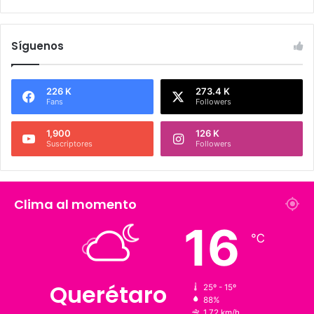
Síguenos
226 K
273.4 K
Fans
Followers
1,900
126 K
Suscriptores
Followers
Clima al momento