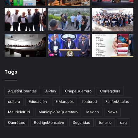
Últimas noticias
Tags
AgustínDorantes
AIPlay
ChepeGuerrero
Corregidora
cultura
Educación
ElMarqués
featured
FeliferMacías