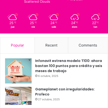
16
℃
Querétaro
25º - 15º
88%
1.72 km/h
Scattered Clouds
25
25
24
24
22
℃
℃
℃
℃
℃
jue
vie
sáb
dom
lun
Popular
Recent
Comments
Infonavit estrena modelo T100: ahora
bastan 100 puntos para crédito y seis
meses de trabajo
6 octubre, 2025