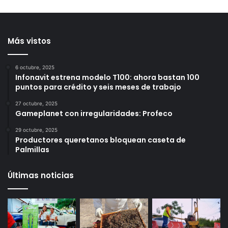
Querétaro incrementa el
nocturnas de bacheo
número de colmenas en el
para reducir afectaciones
municipio
al tránsito en Querétaro
8 horas ago
9 horas ago
Más vistos
6 octubre, 2025
Infonavit estrena modelo T100: ahora bastan 100
puntos para crédito y seis meses de trabajo
27 octubre, 2025
Gameplanet con irregularidades: Profeco
29 octubre, 2025
Productores queretanos bloquean caseta de
Palmillas