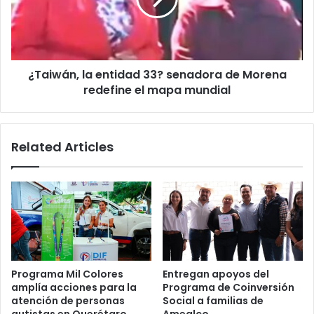
de
Morena
redefine
el
¿Taiwán, la entidad 33? senadora de Morena
mapa
mundial
redefine el mapa mundial
Related Articles
Programa Mil Colores
Entregan apoyos del
amplía acciones para la
Programa de Coinversión
atención de personas
Social a familias de