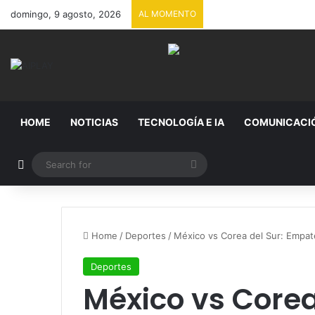
domingo, 9 agosto, 2026
AL MOMENTO
HOME
NOTICIAS
TECNOLOGÍA E IA
COMUNICACI
Random Article
Search
for
Home
/
Deportes
/
México vs Corea del Sur: Empat
Deportes
México vs Corea