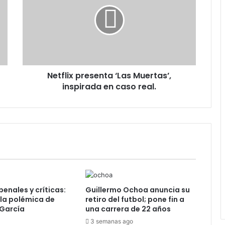
‘Las
Muertas’,
inspirada
en
caso
real.
Netflix presenta ‘Las Muertas’,
inspirada en caso real.
penales y críticas:
Guillermo Ochoa anuncia su
 la polémica de
retiro del futbol; pone fin a
 García
una carrera de 22 años
3 semanas ago