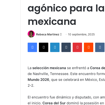
agónico para la
mexicana
Send
Rebeca Martinez
10 septiembre, 2025
an
Facebook
X
LinkedIn
Tumblr
Pinterest
Reddit
email
La
selección mexicana
se enfrentó a
Corea de
de Nashville, Tennessee. Este encuentro formó 
Mundo 2026
, que se celebrará en México, Est
2-2.
El encuentro fue dinámico y disputado, con a
el inicio.
Corea del Sur
dominó la posesión en 