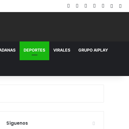
Facebook
X
YouTube
Instagram
TikTok
Random
Sid
DADANAS
DEPORTES
VIRALES
GRUPO AIPLAY
Síguenos