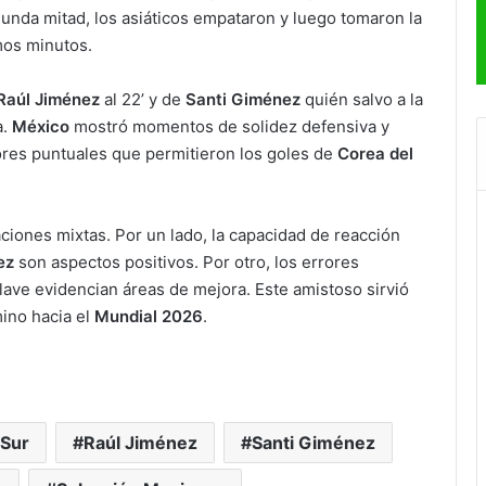
egunda mitad, los asiáticos empataron y luego tomaron la
imos minutos.
Raúl Jiménez
al 22’ y de
Santi Giménez
quién salvo a la
a.
México
mostró momentos de solidez defensiva y
ores puntuales que permitieron los goles de
Corea del
iones mixtas. Por un lado, la capacidad de reacción
ez
son aspectos positivos. Por otro, los errores
lave evidencian áreas de mejora. Este amistoso sirvió
mino hacia el
Mundial 2026
.
 Sur
Raúl Jiménez
Santi Giménez