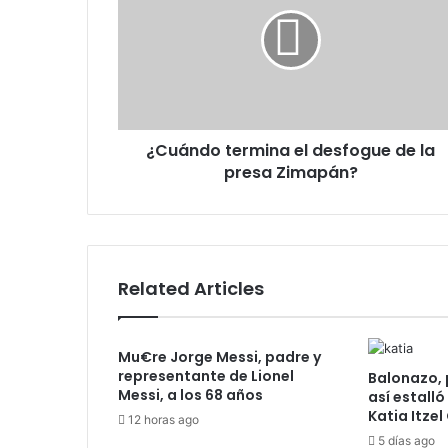
el
desfogue
de
la
presa
Zimapán?
¿Cuándo termina el desfogue de la
presa Zimapán?
Related Articles
Mu€re Jorge Messi, padre y
representante de Lionel
Balonazo, 
Messi, a los 68 años
así estalló
Katia Itzel
12 horas ago
5 días ago