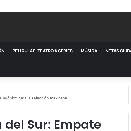
ÓN
PELÍCULAS, TEATRO & SERIES
MÚSICA
NETAS CIU
e agónico para la selección mexicana
 del Sur: Empate