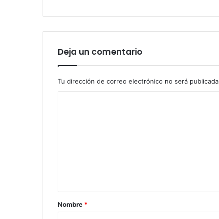
Deja un comentario
Tu dirección de correo electrónico no será publicada
C
o
m
e
n
t
a
r
Nombre
*
i