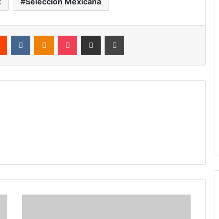
z
Selección Mexicana
rest
Reddit
VKontakte
Odnoklassniki
Pocket
Share via Email
Print
Netflix
presenta