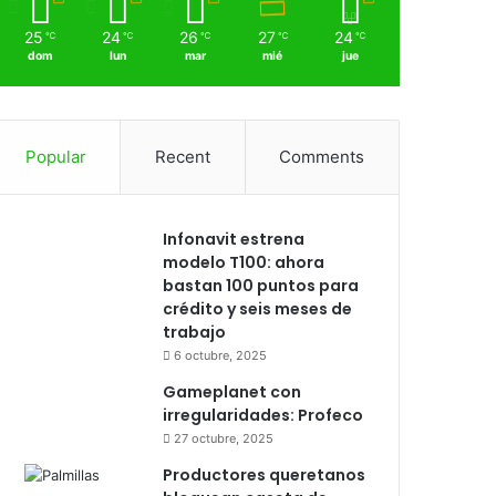
25
24
26
27
24
℃
℃
℃
℃
℃
dom
lun
mar
mié
jue
Popular
Recent
Comments
Infonavit estrena
modelo T100: ahora
bastan 100 puntos para
crédito y seis meses de
trabajo
6 octubre, 2025
Gameplanet con
irregularidades: Profeco
27 octubre, 2025
Productores queretanos