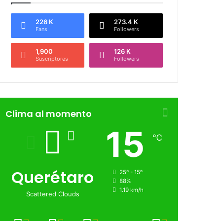
226 K
273.4 K
Fans
Followers
1,900
126 K
Suscriptores
Followers
Clima al momento
15
℃
Querétaro
25º - 15º
88%
1.19 km/h
Scattered Clouds