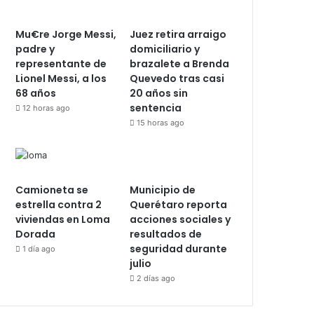
Mu€re Jorge Messi,
Juez retira arraigo
padre y
domiciliario y
representante de
brazalete a Brenda
Lionel Messi, a los
Quevedo tras casi
68 años
20 años sin
sentencia
12 horas ago
15 horas ago
Camioneta se
Municipio de
estrella contra 2
Querétaro reporta
viviendas en Loma
acciones sociales y
Dorada
resultados de
seguridad durante
1 día ago
julio
2 días ago