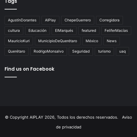
Tags
AgustínDorantes
AIPlay
ChepeGuerrero
Corregidora
cultura
Educación
ElMarqués
featured
FeliferMacías
MauricioKuri
MunicipioDeQuerétaro
México
News
Querétaro
RodrigoMonsalvo
Seguridad
turismo
uaq
Find us on Facebook