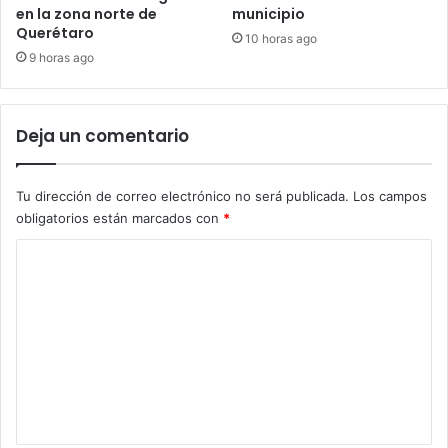
en la zona norte de
municipio
Querétaro
10 horas ago
9 horas ago
Deja un comentario
Tu dirección de correo electrónico no será publicada.
Los campos
obligatorios están marcados con
*
C
o
m
e
n
t
a