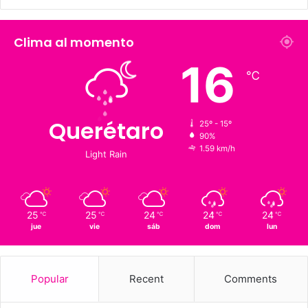
226 K
273.4 K
Fans
Followers
1,900
126 K
Suscriptores
Followers
Clima al momento
16
℃
Querétaro
25º - 15º
90%
1.59 km/h
Light Rain
25
25
24
24
24
℃
℃
℃
℃
℃
jue
vie
sáb
dom
lun