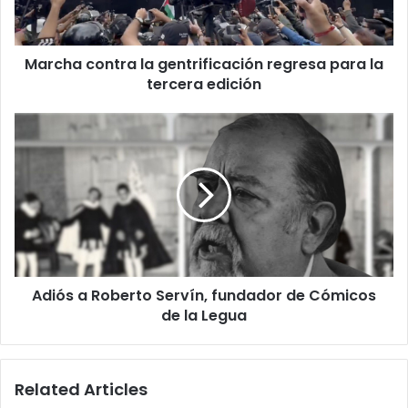
la
tercera
edición
Marcha contra la gentrificación regresa para la
tercera edición
Adiós
a
Roberto
Servín,
fundador
de
Cómicos
de
la
Adiós a Roberto Servín, fundador de Cómicos
Legua
de la Legua
Related Articles