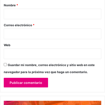
r
Nombre
*
i
o
*
Correo electrónico
*
Web
Guardar mi nombre, correo electrónico y sitio web en este
navegador para la próxima vez que haga un comentario.