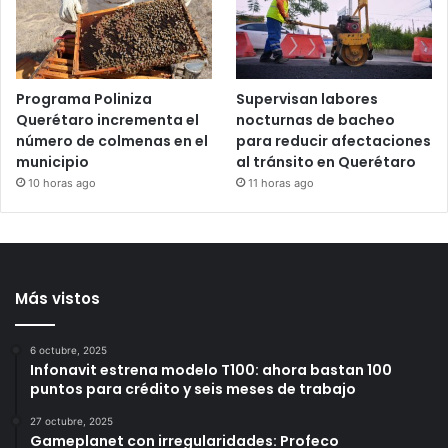
Amealco
irregulares en la zona
norte de Querétaro
8 horas ago
9 horas ago
Programa Poliniza
Supervisan labores
Querétaro incrementa el
nocturnas de bacheo
número de colmenas en el
para reducir afectaciones
municipio
al tránsito en Querétaro
10 horas ago
11 horas ago
Más vistos