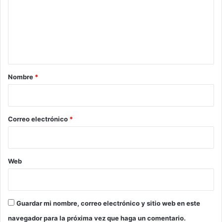
e
n
t
a
r
Nombre
*
i
o
*
Correo electrónico
*
Web
Guardar mi nombre, correo electrónico y sitio web en este
navegador para la próxima vez que haga un comentario.