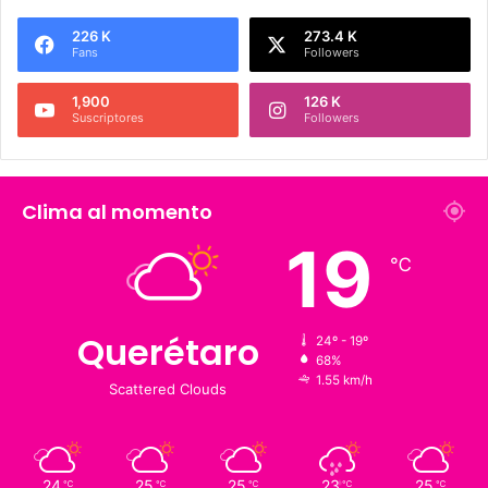
Síguenos
226 K
273.4 K
Fans
Followers
1,900
126 K
Suscriptores
Followers
Clima al momento
19
℃
Querétaro
24º - 19º
68%