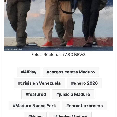
Fotos: Reuters en ABC NEWS
AIPlay
cargos contra Maduro
crisis en Venezuela
enero 2026
featured
juicio a Maduro
Maduro Nueva York
narcoterrorismo
News
Nicolas Maduro