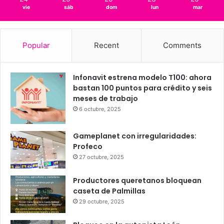
1.55 km/h
Scattered Clouds
24
25
25
23
25
℃
℃
℃
℃
℃
vie
sáb
dom
lun
mar
Popular
Recent
Comments
Infonavit estrena modelo T100: ahora
bastan 100 puntos para crédito y seis
meses de trabajo
6 octubre, 2025
Gameplanet con irregularidades:
Profeco
27 octubre, 2025