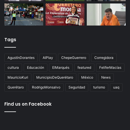
Tags
AgustínDorantes
AIPlay
ChepeGuerrero
Corregidora
cultura
Educación
ElMarqués
featured
FeliferMacías
MauricioKuri
MunicipioDeQuerétaro
México
News
Querétaro
RodrigoMonsalvo
Seguridad
turismo
uaq