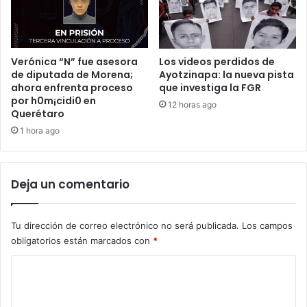
Verónica “N” fue asesora
Los videos perdidos de
de diputada de Morena;
Ayotzinapa: la nueva pista
ahora enfrenta proceso
que investiga la FGR
por h0m¡cidi0 en
12 horas ago
Querétaro
1 hora ago
Deja un comentario
Tu dirección de correo electrónico no será publicada.
Los campos
obligatorios están marcados con
*
C
o
m