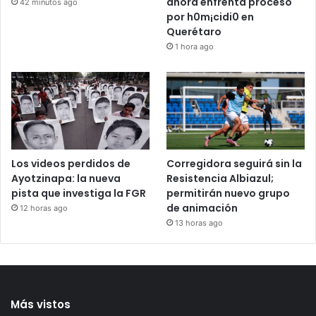
México y Perú restablecen
Verónica “N” fue asesora
relaciones diplomáticas
de diputada de Morena;
ahora enfrenta proceso
42 minutos ago
por h0m¡cidi0 en
Querétaro
1 hora ago
Los videos perdidos de
Corregidora seguirá sin la
Ayotzinapa: la nueva
Resistencia Albiazul;
pista que investiga la FGR
permitirán nuevo grupo
de animación
12 horas ago
13 horas ago