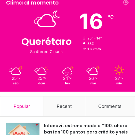
1,900
126 K
Suscriptores
Followers
Clima al momento
16
℃
Querétaro
25º - 14º
88%
1.6 km/h
Scattered Clouds
25
25
24
26
27
℃
℃
℃
℃
℃
sáb
dom
lun
mar
mié