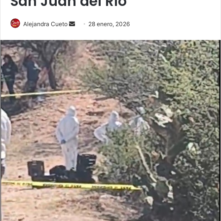
San Juan del Río
Send
Alejandra Cueto
28 enero, 2026
an
email