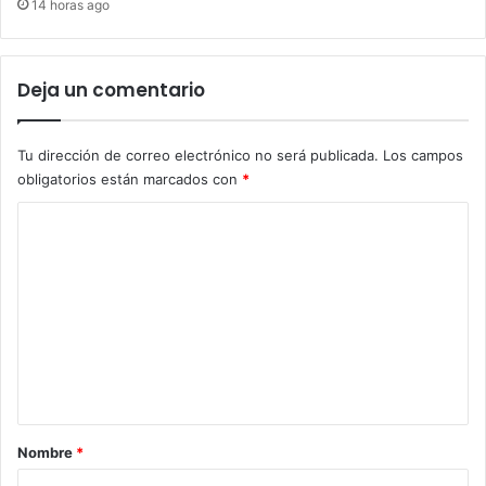
14 horas ago
Deja un comentario
Tu dirección de correo electrónico no será publicada.
Los campos
obligatorios están marcados con
*
C
o
m
e
n
t
a
r
Nombre
*
i