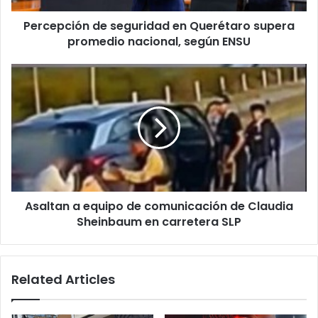
según
Percepción de seguridad en Querétaro supera
ENSU
promedio nacional, según ENSU
Asaltan
a
equipo
de
comunicación
de
Claudia
Sheinbaum
en
Asaltan a equipo de comunicación de Claudia
carretera
SLP
Sheinbaum en carretera SLP
Related Articles