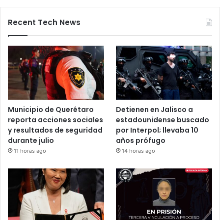
Bloqueos carreteros en Guanajuato y
otros estados elevan alerta vial
5 noviembre, 2025
Recent Tech News
Municipio de Querétaro
Detienen en Jalisco a
reporta acciones sociales
estadounidense buscado
y resultados de seguridad
por Interpol; llevaba 10
durante julio
años prófugo
11 horas ago
14 horas ago