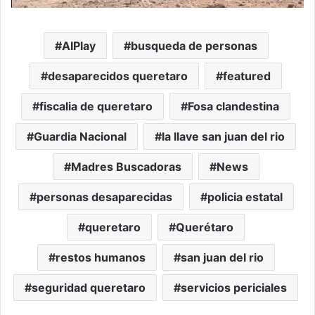
AIPlay
busqueda de personas
desaparecidos queretaro
featured
fiscalia de queretaro
Fosa clandestina
Guardia Nacional
la llave san juan del rio
Madres Buscadoras
News
personas desaparecidas
policia estatal
queretaro
Querétaro
restos humanos
san juan del rio
seguridad queretaro
servicios periciales