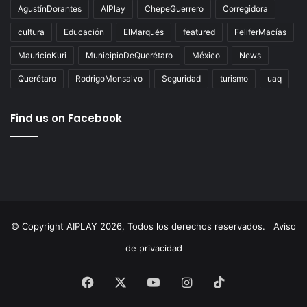
Tags
AgustínDorantes
AIPlay
ChepeGuerrero
Corregidora
cultura
Educación
ElMarqués
featured
FeliferMacías
MauricioKuri
MunicipioDeQuerétaro
México
News
Querétaro
RodrigoMonsalvo
Seguridad
turismo
uaq
Find us on Facebook
© Copyright AIPLAY 2026, Todos los derechos reservados.
Aviso