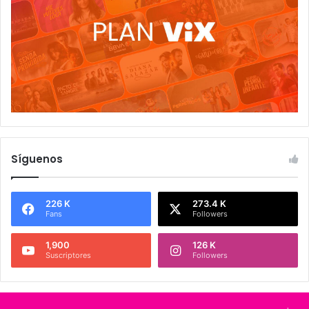
Síguenos
226 K
273.4 K
Fans
Followers