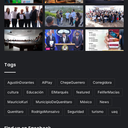
Últimas noticias
Tags
AgustínDorantes
AIPlay
ChepeGuerrero
Corregidora
cultura
Educación
ElMarqués
featured
FeliferMacías