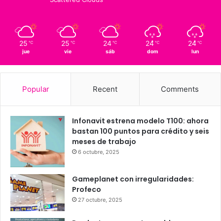
15
Querétaro
25º - 15º
92%
1.34 km/h
Scattered Clouds
25
25
24
24
24
℃
℃
℃
℃
℃
jue
vie
sáb
dom
lun
Popular
Recent
Comments
Infonavit estrena modelo T100: ahora
bastan 100 puntos para crédito y seis
meses de trabajo
6 octubre, 2025