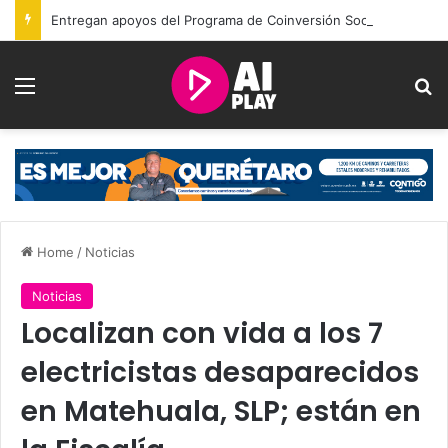
Entregan apoyos del Programa de Coinversión Social a familias de Amealco
Menu
Se
Home
/
Noticias
Noticias
Localizan con vida a los 7
electricistas desaparecidos
en Matehuala, SLP; están en