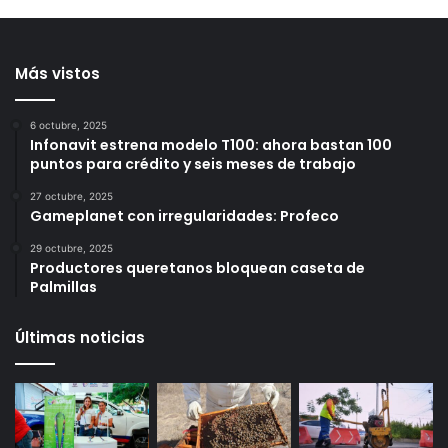
Querétaro incrementa el
nocturnas de bacheo
número de colmenas en el
para reducir afectaciones
municipio
al tránsito en Querétaro
13 horas ago
14 horas ago
Más vistos
6 octubre, 2025
Infonavit estrena modelo T100: ahora bastan 100
puntos para crédito y seis meses de trabajo
27 octubre, 2025
Gameplanet con irregularidades: Profeco
29 octubre, 2025
Productores queretanos bloquean caseta de
Palmillas