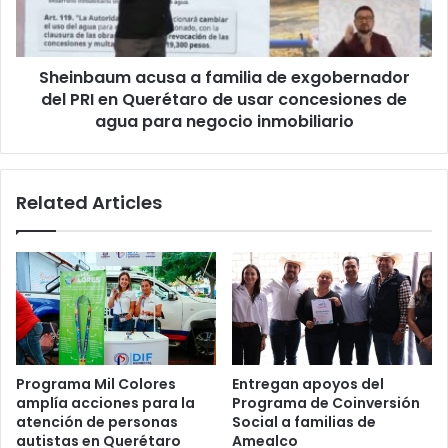
del
PRI
en
Sheinbaum acusa a familia de exgobernador
Querétaro
de
del PRI en Querétaro de usar concesiones de
usar
agua para negocio inmobiliario
concesiones
de
agua
Related Articles
para
negocio
inmobiliario
Programa Mil Colores
Entregan apoyos del
amplía acciones para la
Programa de Coinversión
atención de personas
Social a familias de
autistas en Querétaro
Amealco