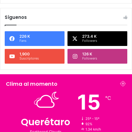
Síguenos
226 K
273.4 K
Fans
Followers
1,900
126 K
Suscriptores
Followers
Clima al momento
℃