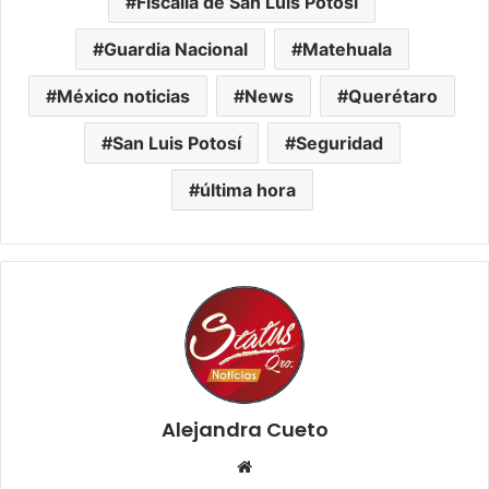
Fiscalía de San Luis Potosí
Guardia Nacional
Matehuala
México noticias
News
Querétaro
San Luis Potosí
Seguridad
última hora
Alejandra Cueto
Website