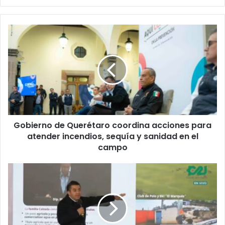
Gobierno
de
Querétaro
coordina
acciones
para
atender
incendios,
sequía
Gobierno de Querétaro coordina acciones para
y
sanidad
atender incendios, sequía y sanidad en el
en
campo
el
campo
Sheinbaum
acusa
a
familia
de
exgobernador