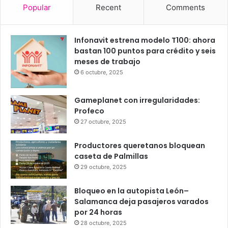
25
24
24
26
26
℃
℃
℃
℃
℃
sáb
dom
lun
mar
mié
Popular
Recent
Comments
Infonavit estrena modelo T100: ahora
bastan 100 puntos para crédito y seis
meses de trabajo
6 octubre, 2025
Gameplanet con irregularidades:
Profeco
27 octubre, 2025
Productores queretanos bloquean
caseta de Palmillas
29 octubre, 2025