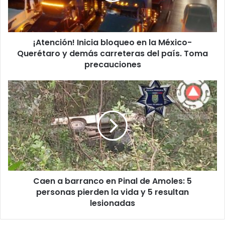
Querétaro
y
demás
¡Atención! Inicia bloqueo en la México-
carreteras
del
Querétaro y demás carreteras del país. Toma
país.
precauciones
Toma
precauciones
Caen
a
barranco
en
Pinal
de
Amoles:
5
personas
Caen a barranco en Pinal de Amoles: 5
pierden
la
personas pierden la vida y 5 resultan
vida
lesionadas
y
5