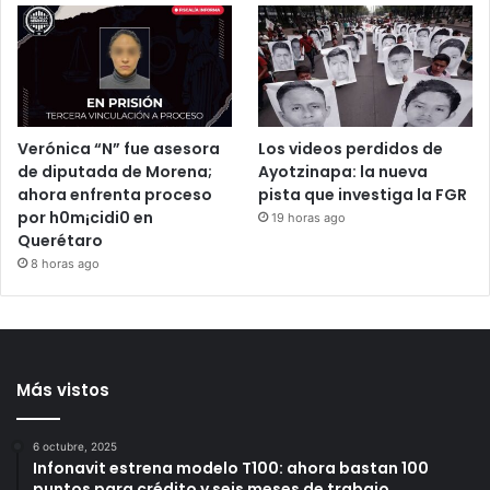
estadounidense buscado
relaciones diplomáticas
por Interpol; llevaba 10
7 horas ago
años prófugo
7 horas ago
Verónica “N” fue asesora
Los videos perdidos de
de diputada de Morena;
Ayotzinapa: la nueva
ahora enfrenta proceso
pista que investiga la FGR
por h0m¡cidi0 en
19 horas ago
Querétaro
8 horas ago