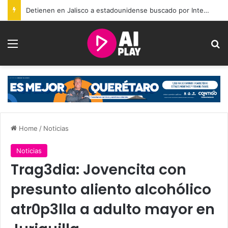
Detienen en Jalisco a estadounidense buscado por Interpol; llevaba 10 años prófugo
Menu
Se
Home
/
Noticias
Noticias
Trag3dia: Jovencita con
presunto aliento alcohólico
atr0p3lla a adulto mayor en