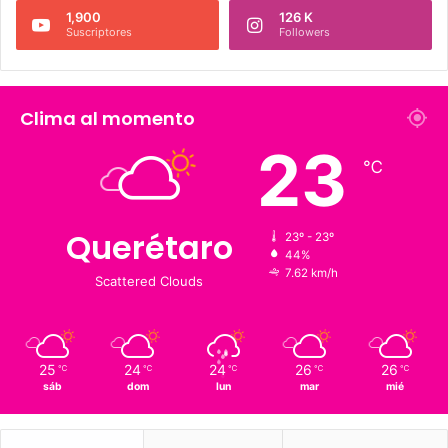
Síguenos
226 K
273.4 K
Fans
Followers
1,900
126 K
Suscriptores
Followers
Clima al momento
23
℃
Querétaro
23º - 23º
44%
7.62 km/h
Scattered Clouds