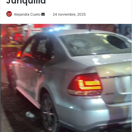
Juriquilla
Send
Alejandra Cueto
24 noviembre, 2025
an
email