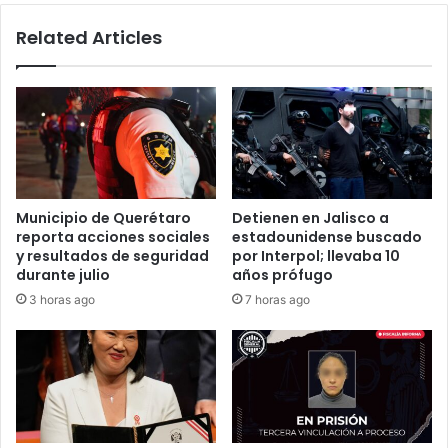
resultan
Related Articles
lesionadas
Municipio de Querétaro
Detienen en Jalisco a
reporta acciones sociales
estadounidense buscado
y resultados de seguridad
por Interpol; llevaba 10
durante julio
años prófugo
3 horas ago
7 horas ago