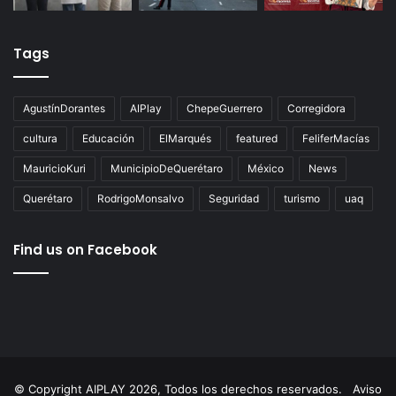
Tags
AgustínDorantes
AIPlay
ChepeGuerrero
Corregidora
cultura
Educación
ElMarqués
featured
FeliferMacías
MauricioKuri
MunicipioDeQuerétaro
México
News
Querétaro
RodrigoMonsalvo
Seguridad
turismo
uaq
Find us on Facebook