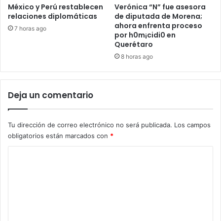
México y Perú restablecen
Verónica “N” fue asesora
relaciones diplomáticas
de diputada de Morena;
ahora enfrenta proceso
7 horas ago
por h0m¡cidi0 en
Querétaro
8 horas ago
Deja un comentario
Tu dirección de correo electrónico no será publicada.
Los campos
obligatorios están marcados con
*
C
o
m
e
n