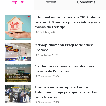
23
24
26
26
26
℃
℃
℃
℃
℃
dom
lun
mar
mié
jue
Popular
Recent
Comments
Infonavit estrena modelo T100: ahora
bastan 100 puntos para crédito y seis
meses de trabajo
6 octubre, 2025
Gameplanet con irregularidades:
Profeco
27 octubre, 2025
Productores queretanos bloquean
caseta de Palmillas
29 octubre, 2025