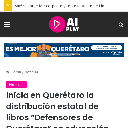
Mu€re Jorge Messi, padre y representante de Lionel Messi, a los 68 años
Menu
Se
Home
/
Noticias
Noticias
Inicia en Querétaro la
distribución estatal de
libros “Defensores de