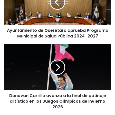
Programa
Municipal
de
Salud
Pública
Ayuntamiento de Querétaro aprueba Programa
2024–
2027
Municipal de Salud Pública 2024–2027
Donovan
Carrillo
avanza
a
la
final
de
patinaje
artístico
Donovan Carrillo avanza a la final de patinaje
en
los
artístico en los Juegos Olímpicos de Invierno
Juegos
2026
Olímpicos