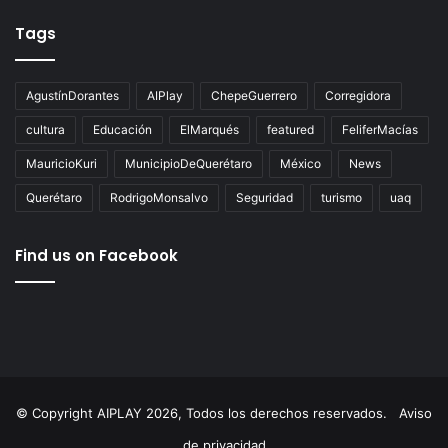
Tags
AgustínDorantes
AIPlay
ChepeGuerrero
Corregidora
cultura
Educación
ElMarqués
featured
FeliferMacías
MauricioKuri
MunicipioDeQuerétaro
México
News
Querétaro
RodrigoMonsalvo
Seguridad
turismo
uaq
Find us on Facebook