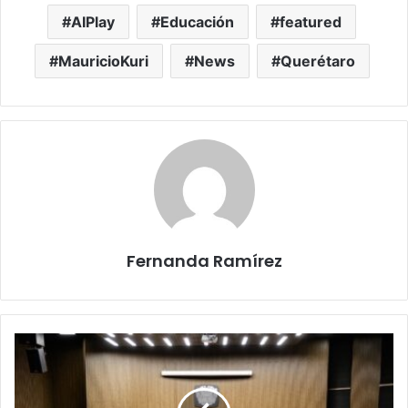
AIPlay
Educación
featured
MauricioKuri
News
Querétaro
Fernanda Ramírez
Ayuntamiento
de
Querétaro
aprueba