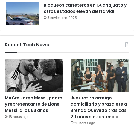
Bloqueo en la autopista León–
Salamanca deja pasajeros varados
por 24 horas
28 octubre, 2025
Bloqueos carreteros en Guanajuato y
otros estados elevan alerta vial
5 noviembre, 2025
Recent Tech News
Mu€re Jorge Messi, padre
Juez retira arraigo