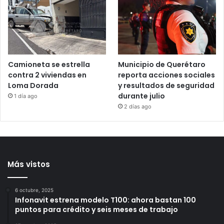
y representante de Lionel
domiciliario y brazalete a
Messi, a los 68 años
Brenda Quevedo tras casi
20 años sin sentencia
18 horas ago
20 horas ago
Camioneta se estrella
Municipio de Querétaro
contra 2 viviendas en
reporta acciones sociales
Loma Dorada
y resultados de seguridad
durante julio
1 día ago
2 días ago
Más vistos