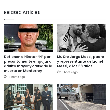
de
Invierno
Related Articles
2026
Detienen a Héctor “N” por
Mu€re Jorge Messi, padre
presuntamente empujar a
y representante de Lionel
adulto mayor y causarle la
Messi, a los 68 años
muerte en Monterrey
18 horas ago
13 horas ago