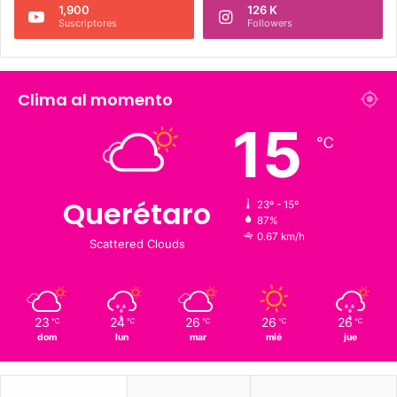
226 K
273.4 K
Fans
Followers
1,900
126 K
Suscriptores
Followers
Clima al momento
15
℃
Querétaro
23º - 15º
87%
0.67 km/h
Scattered Clouds