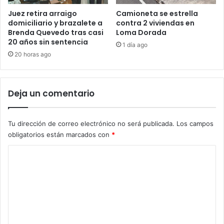
Juez retira arraigo
Camioneta se estrella
domiciliario y brazalete a
contra 2 viviendas en
Brenda Quevedo tras casi
Loma Dorada
20 años sin sentencia
1 día ago
20 horas ago
Deja un comentario
Tu dirección de correo electrónico no será publicada.
Los campos
obligatorios están marcados con
*
C
o
m
e
n