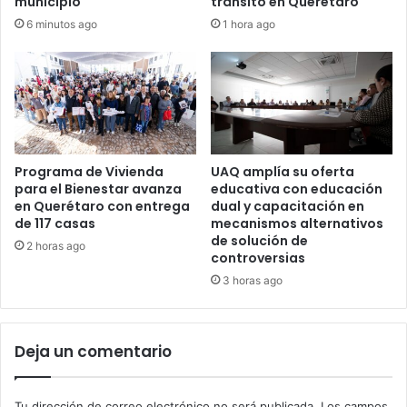
municipio
tránsito en Querétaro
6 minutos ago
1 hora ago
Programa de Vivienda
UAQ amplía su oferta
para el Bienestar avanza
educativa con educación
en Querétaro con entrega
dual y capacitación en
de 117 casas
mecanismos alternativos
de solución de
2 horas ago
controversias
3 horas ago
Deja un comentario
Tu dirección de correo electrónico no será publicada.
Los campos