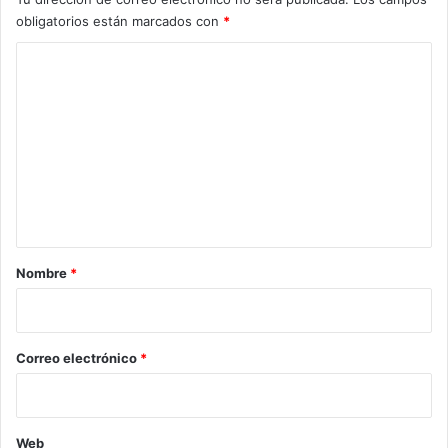
obligatorios están marcados con
*
C
o
m
e
n
t
a
r
Nombre
*
i
o
*
Correo electrónico
*
Web