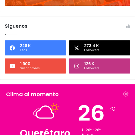
Síguenos
226 K
273.4 K
Fans
Followers
1,900
126 K
Suscriptores
Followers
Clima al momento