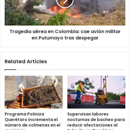
cae
avión
militar
en
Putumayo
Tragedia aérea en Colombia: cae avión militar
tras
despegar
en Putumayo tras despegar
Related Articles
Programa Poliniza
Supervisan labores
Querétaro incrementa el
nocturnas de bacheo para
número de colmenas en el
reducir afectaciones al