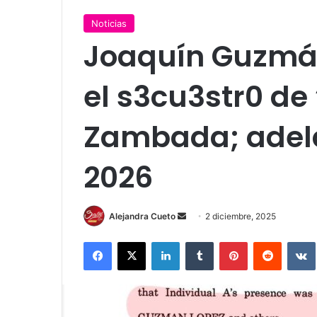
Noticias
Joaquín Guzmán
el s3cu3str0 de
Zambada; adela
2026
Send
Alejandra Cueto
2 diciembre, 2025
an
Facebook
X
LinkedIn
Tumblr
Pinterest
Reddit
email