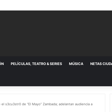
n relaciones diplomáticas
ÓN
PELÍCULAS, TEATRO & SERIES
MÚSICA
NETAS CIU
el s3cu3str0 de “El Mayo” Zambada; adelantan audiencia a