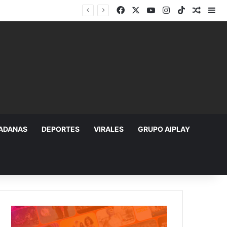
Facebook
X
YouTube
Instagram
TikTok
Random
Si
DADANAS
DEPORTES
VIRALES
GRUPO AIPLAY