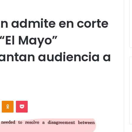
 admite en corte
 “El Mayo”
ntan audiencia a
VKontakte
Odnoklassniki
Pocket