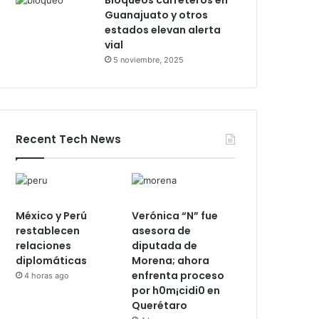
Bloqueos carreteros en
Guanajuato y otros
estados elevan alerta
vial
5 noviembre, 2025
Recent Tech News
México y Perú
Verónica “N” fue
restablecen
asesora de
relaciones
diputada de
diplomáticas
Morena; ahora
enfrenta proceso
4 horas ago
por h0m¡cidi0 en
Querétaro