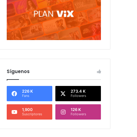
Síguenos
226 K
273.4 K
Fans
Followers
1,900
126 K
Suscriptores
Followers