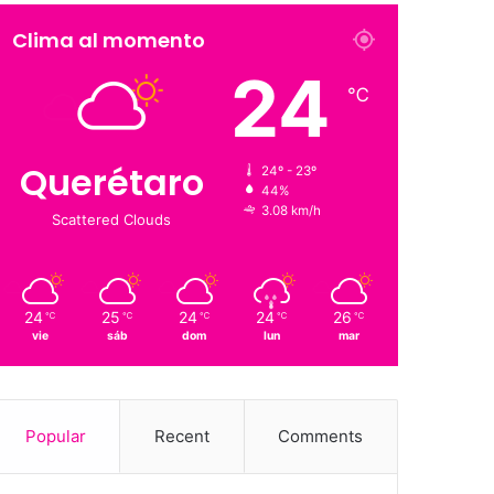
Clima al momento
24
℃
Querétaro
24º - 23º
44%
3.08 km/h
Scattered Clouds
24
25
24
24
26
℃
℃
℃
℃
℃
vie
sáb
dom
lun
mar
Popular
Recent
Comments