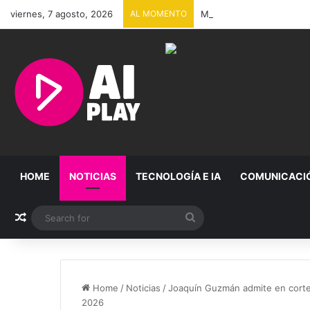
viernes, 7 agosto, 2026
AL MOMENTO
México y Perú restablece
HOME
NOTICIAS
TECNOLOGÍA E IA
COMUNICACI
Random Article
Search
for
Home
/
Noticias
/
Joaquín Guzmán admite en corte 
2026