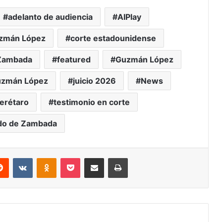
adelanto de audiencia
AIPlay
zmán López
corte estadounidense
 Zambada
featured
Guzmán López
uzmán López
juicio 2026
News
erétaro
testimonio en corte
ado de Zambada
erest
Reddit
VKontakte
Odnoklassniki
Pocket
Share via Email
Print