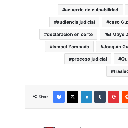
acuerdo de culpabilidad
audiencia judicial
caso Gu
declaración en corte
El Mayo
Ismael Zambada
Joaquín G
proceso judicial
Qu
trasl
Facebook
X
LinkedIn
Tumblr
Pint
Share