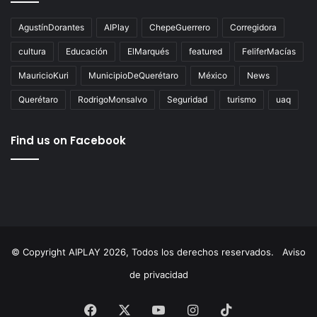
Tags
AgustínDorantes
AIPlay
ChepeGuerrero
Corregidora
cultura
Educación
ElMarqués
featured
FeliferMacías
MauricioKuri
MunicipioDeQuerétaro
México
News
Querétaro
RodrigoMonsalvo
Seguridad
turismo
uaq
Find us on Facebook