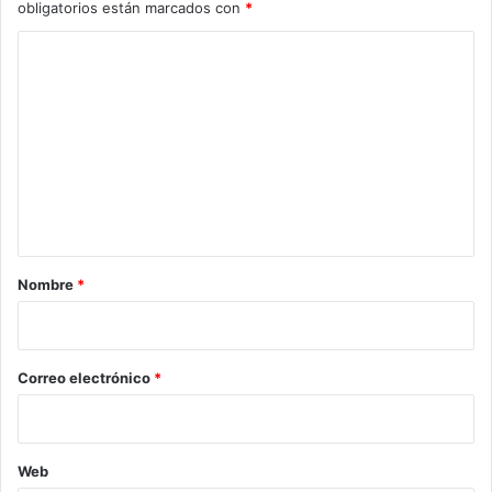
obligatorios están marcados con
*
C
o
m
e
n
t
a
r
Nombre
*
i
o
*
Correo electrónico
*
Web