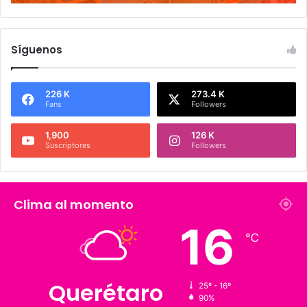
Síguenos
226 K
273.4 K
Fans
Followers
1,900
126 K
Suscriptores
Followers
Clima al momento