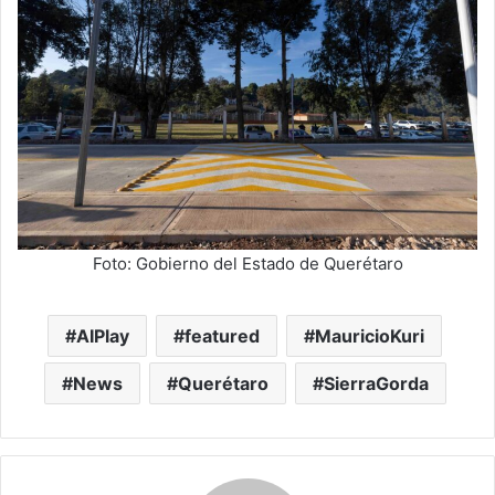
Foto: Gobierno del Estado de Querétaro
AIPlay
featured
MauricioKuri
News
Querétaro
SierraGorda