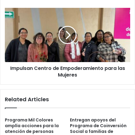
del
Carlos
Impulsan
Manzo
Centro
de
Empoderamiento
para
las
Mujeres
Impulsan Centro de Empoderamiento para las
Mujeres
Related Articles
Programa Mil Colores
Entregan apoyos del
amplía acciones para la
Programa de Coinversión
atención de personas
Social a familias de