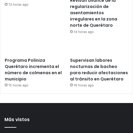
Entregan apoyos del
Programa de Coinversión
Social a familias de
Amealco
Revisan avance de la
13 horas ago
regularización de
asentamientos
irregulares en la zona
norte de Querétaro
14 horas ago
Programa Poliniza
Supervisan labores
Querétaro incrementa el
nocturnas de bacheo
número de colmenas en el
para reducir afectaciones
municipio
al tránsito en Querétaro
15 horas ago
16 horas ago