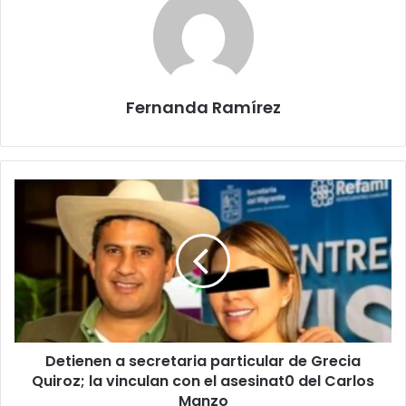
Fernanda Ramírez
Detienen
a
secretaria
particular
de
Grecia
Quiroz;
la
vinculan
Detienen a secretaria particular de Grecia
con
el
Quiroz; la vinculan con el asesinat0 del Carlos
asesinat0
Manzo