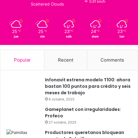
16
℃
Querétaro
25º - 16º
90%
0.91 km/h
Scattered Clouds
25
25
23
24
23
℃
℃
℃
℃
℃
jue
vie
sáb
dom
lun
Popular
Recent
Comments
Infonavit estrena modelo T100: ahora
bastan 100 puntos para crédito y seis
meses de trabajo
6 octubre, 2025