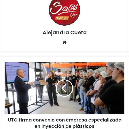
Alejandra Cueto
Website
UTC
firma
convenio
con
empresa
especializada
en
inyección
de
UTC firma convenio con empresa especializada
plásticos
en inyección de plásticos