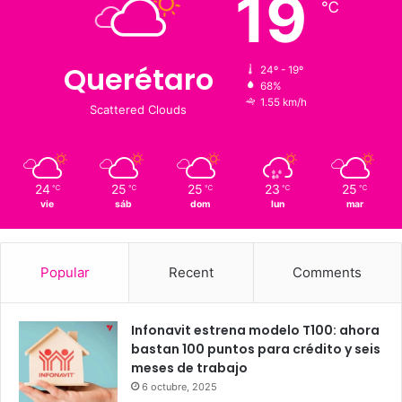
Clima al momento
19
℃
Querétaro
24º - 19º
68%
1.55 km/h
Scattered Clouds
24
25
25
23
25
℃
℃
℃
℃
℃
vie
sáb
dom
lun
mar
Popular
Recent
Comments