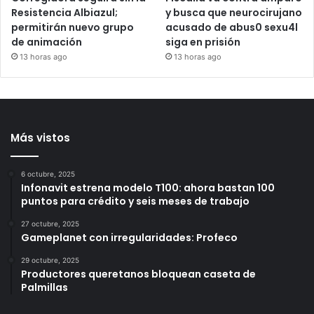
Corregidora seguirá sin la
Fiscalía va contra amparo
Resistencia Albiazul;
y busca que neurocirujano
permitirán nuevo grupo
acusado de abus0 sexu4l
de animación
siga en prisión
13 horas ago
13 horas ago
Más vistos
6 octubre, 2025
Infonavit estrena modelo T100: ahora bastan 100
puntos para crédito y seis meses de trabajo
27 octubre, 2025