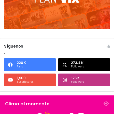
Síguenos
226 K
273.4 K
Fans
Followers
1,900
126 K
Suscriptores
Followers