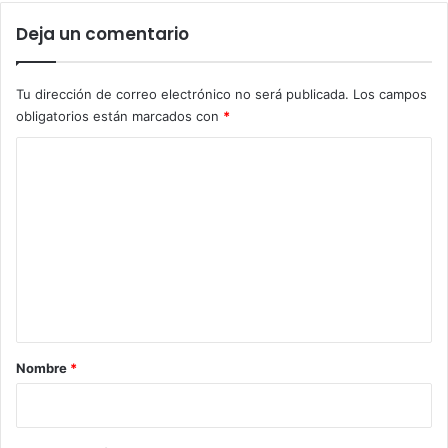
Deja un comentario
Tu dirección de correo electrónico no será publicada.
Los campos
obligatorios están marcados con
*
C
o
m
e
n
t
a
r
Nombre
*
i
o