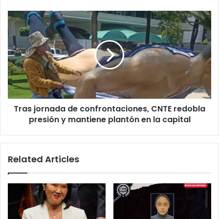
Tras
jornada
de
confrontaciones,
CNTE
redobla
presión
y
mantiene
Tras jornada de confrontaciones, CNTE redobla
plantón
en
presión y mantiene plantón en la capital
la
capital
Related Articles