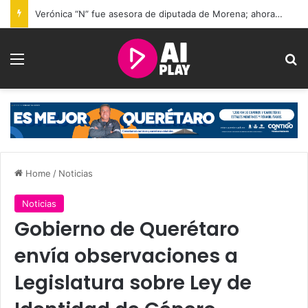
Verónica “N” fue asesora de diputada de Morena; ahora enfrenta proceso por h0m¡cidi0 en Querétaro
Menu
Se
Home
/
Noticias
Noticias
Gobierno de Querétaro
envía observaciones a
Legislatura sobre Ley de