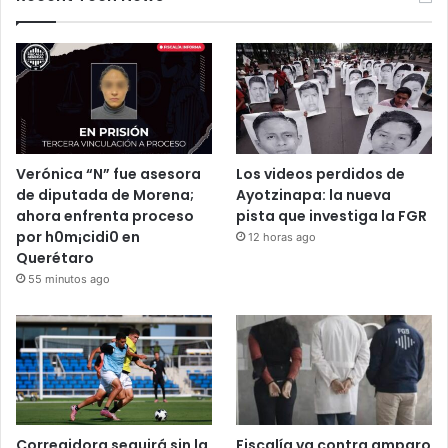
5 noviembre, 2025
Recent Tech News
Verónica “N” fue asesora
Los videos perdidos de
de diputada de Morena;
Ayotzinapa: la nueva
ahora enfrenta proceso
pista que investiga la FGR
por h0m¡cidi0 en
12 horas ago
Querétaro
55 minutos ago