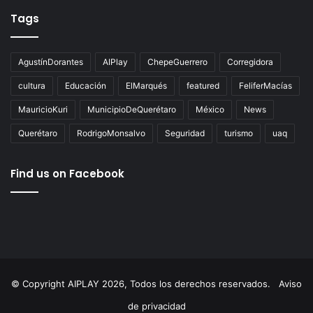
Tags
AgustínDorantes
AIPlay
ChepeGuerrero
Corregidora
cultura
Educación
ElMarqués
featured
FeliferMacías
MauricioKuri
MunicipioDeQuerétaro
México
News
Querétaro
RodrigoMonsalvo
Seguridad
turismo
uaq
Find us on Facebook