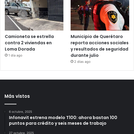
y representante de Lionel
domiciliario y brazalete a
Messi, a los 68 años
Brenda Quevedo tras casi
20 años sin sentencia
18 horas ago
20 horas ago
Camioneta se estrella
Municipio de Querétaro
contra 2 viviendas en
reporta acciones sociales
Loma Dorada
y resultados de seguridad
durante julio
1 día ago
2 días ago
Más vistos