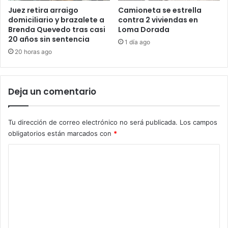
Juez retira arraigo
Camioneta se estrella
domiciliario y brazalete a
contra 2 viviendas en
Brenda Quevedo tras casi
Loma Dorada
20 años sin sentencia
1 día ago
20 horas ago
Deja un comentario
Tu dirección de correo electrónico no será publicada.
Los campos
obligatorios están marcados con
*
C
o
m
e
n