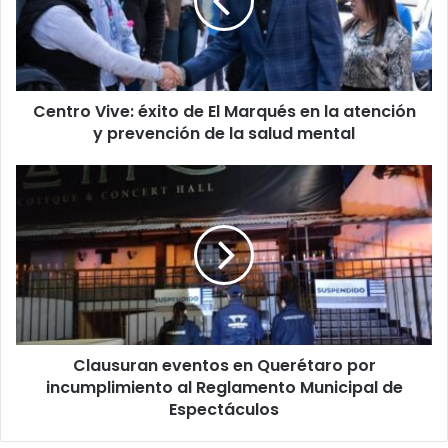
El
Marqués
en
la
atención
Centro Vive: éxito de El Marqués en la atención
y
prevención
y prevención de la salud mental
de
la
Clausuran
salud
eventos
mental
en
Querétaro
por
incumplimiento
al
Reglamento
Municipal
Clausuran eventos en Querétaro por
de
Espectáculos
incumplimiento al Reglamento Municipal de
Espectáculos