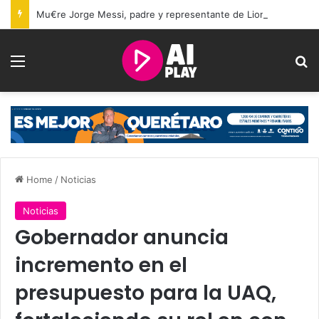
Mu€re Jorge Messi, padre y representante de Lionel Messi, a los 68 años
Menu
Se
Home
/
Noticias
Noticias
Gobernador anuncia
incremento en el
presupuesto para la UAQ,