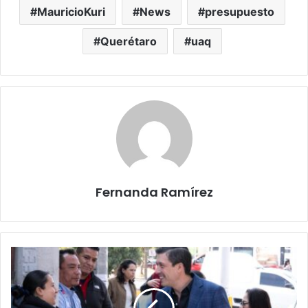
MauricioKuri
News
presupuesto
Querétaro
uaq
Fernanda Ramírez
Centro
Vive:
éxito
de