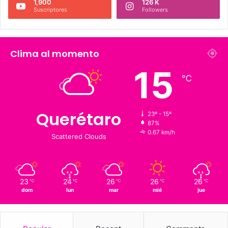
226 K
273.4 K
Fans
Followers
1,900
126 K
Suscriptores
Followers
Clima al momento
15
℃
Querétaro
23º - 15º
87%
0.67 km/h
Scattered Clouds