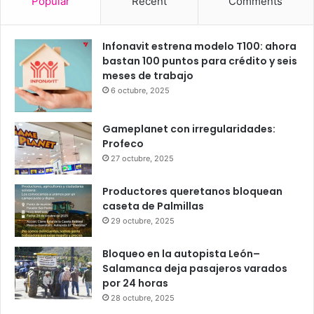
23
24
26
26
26
℃
℃
℃
℃
℃
dom
lun
mar
mié
jue
Popular
Recent
Comments
Infonavit estrena modelo T100: ahora
bastan 100 puntos para crédito y seis
meses de trabajo
6 octubre, 2025
Gameplanet con irregularidades:
Profeco
27 octubre, 2025
Productores queretanos bloquean
caseta de Palmillas
29 octubre, 2025