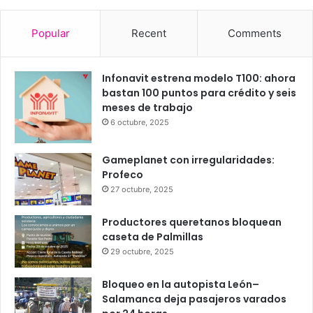
25
23
24
23
24
℃
℃
℃
℃
℃
vie
sáb
dom
lun
mar
Popular
Recent
Comments
Infonavit estrena modelo T100: ahora
bastan 100 puntos para crédito y seis
meses de trabajo
6 octubre, 2025
Gameplanet con irregularidades:
Profeco
27 octubre, 2025
Productores queretanos bloquean