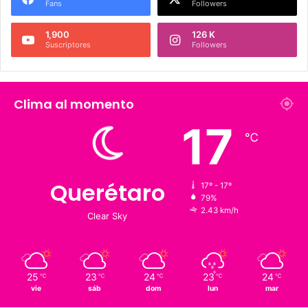
Síguenos
226 K
273.4 K
Fans
Followers
1,900
126 K
Suscriptores
Followers
Clima al momento
17
℃
Querétaro
17º - 17º
79%
2.43 km/h
Clear Sky