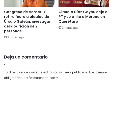
Congreso de Veracruz
Claudia Díaz Gayou deja el
retira fuero a alcalde de
PT y se afilia a Morena en
Úrsulo Galván; investigan
Querétaro
desaparición de 2
3 horas ago
personas
2 horas ago
Deja un comentario
Tu dirección de correo electrónico no será publicada.
Los campos
obligatorios están marcados con
*
C
o
m
e