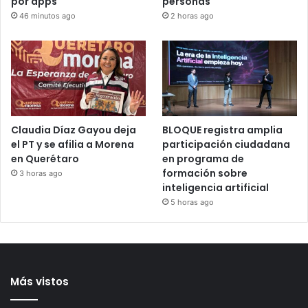
Detienen a 2 jóvenes por
Congreso de Veracruz
tir0te0 contra Consulado
retira fuero a alcalde de
de EU en Toronto;
Úrsulo Galván; investigan
investigan reclutamiento
desaparición de 2
por apps
personas
46 minutos ago
2 horas ago
Claudia Díaz Gayou deja
BLOQUE registra amplia
el PT y se afilia a Morena
participación ciudadana
en Querétaro
en programa de
formación sobre
3 horas ago
inteligencia artificial
5 horas ago