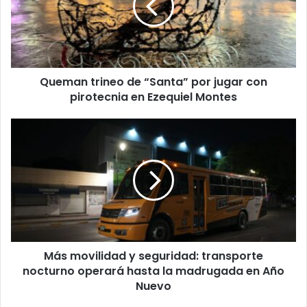
por
jugar
con
pirotecnia
en
Queman trineo de “Santa” por jugar con
Ezequiel
Montes
pirotecnia en Ezequiel Montes
Más
movilidad
y
seguridad:
transporte
nocturno
operará
hasta
la
Más movilidad y seguridad: transporte
madrugada
en
nocturno operará hasta la madrugada en Año
Año
Nuevo
Nuevo