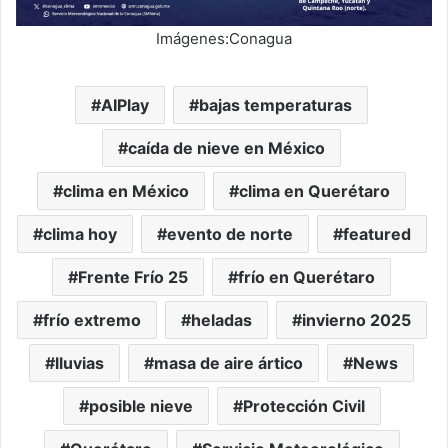
Imágenes:Conagua
AIPlay
bajas temperaturas
caída de nieve en México
clima en México
clima en Querétaro
clima hoy
evento de norte
featured
Frente Frío 25
frío en Querétaro
frío extremo
heladas
invierno 2025
lluvias
masa de aire ártico
News
posible nieve
Protección Civil