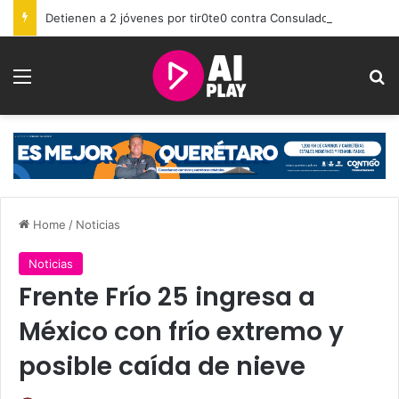
Detienen a 2 jóvenes por tir0te0 contra Consulado de EU en Toronto; investigan reclutamiento por apps
Menu
Se
Home
/
Noticias
Noticias
Frente Frío 25 ingresa a
México con frío extremo y
posible caída de nieve