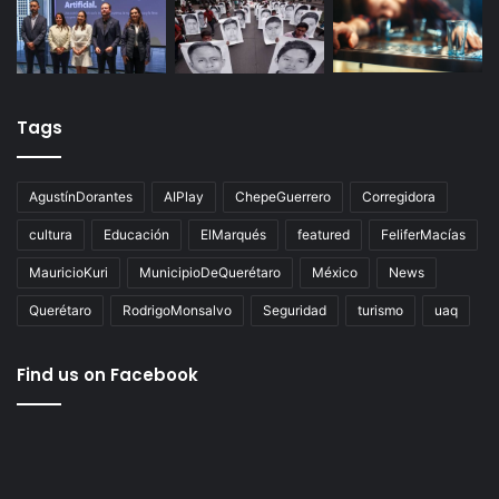
Tags
AgustínDorantes
AIPlay
ChepeGuerrero
Corregidora
cultura
Educación
ElMarqués
featured
FeliferMacías
MauricioKuri
MunicipioDeQuerétaro
México
News
Querétaro
RodrigoMonsalvo
Seguridad
turismo
uaq