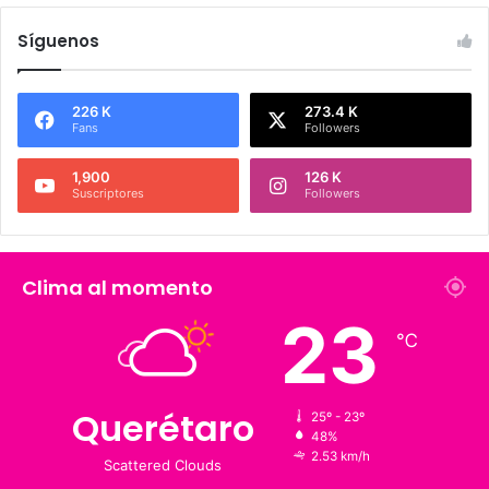
Síguenos
226 K
273.4 K
Fans
Followers
1,900
126 K
Suscriptores
Followers
Clima al momento
23
℃