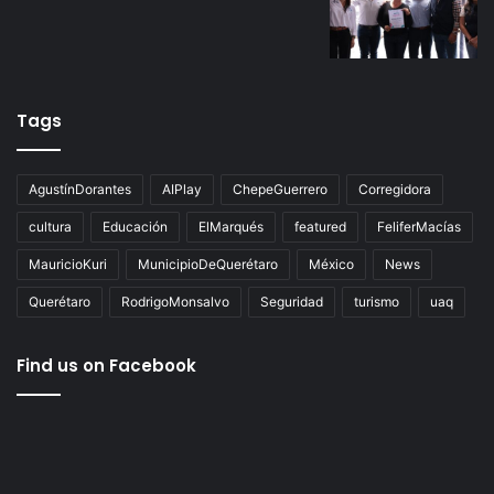
Tags
AgustínDorantes
AIPlay
ChepeGuerrero
Corregidora
cultura
Educación
ElMarqués
featured
FeliferMacías
MauricioKuri
MunicipioDeQuerétaro
México
News
Querétaro
RodrigoMonsalvo
Seguridad
turismo
uaq
Find us on Facebook