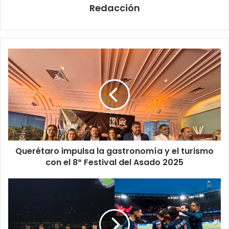
Redacción
Querétaro
impulsa
la
gastronomía
y
el
turismo
con
el
Querétaro impulsa la gastronomía y el turismo
8º
Festival
con el 8º Festival del Asado 2025
del
Asado
Así
2025
se
jugará
la
final