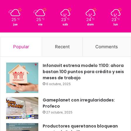
Querétaro
25º - 23º
48%
2.53 km/h
Scattered Clouds
25
25
23
24
23
℃
℃
℃
℃
℃
jue
vie
sáb
dom
lun
Popular
Recent
Comments
Infonavit estrena modelo T100: ahora
bastan 100 puntos para crédito y seis
meses de trabajo
6 octubre, 2025