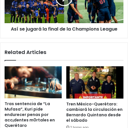
de
la
Champions
League
Así se jugará la final de la Champions League
Related Articles
Tras sentencia de “La
Tren México-Querétaro:
Mufasa”, Kuri pide
cambiará la circulación en
endurecer penas por
Bernardo Quintana desde
acc¡dentes m0rtales en
el sábado
Querétaro
2 horas ago