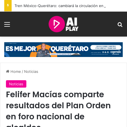
Tren México-Querétaro: cambiará la circulación en Bernardo Quintana desde el sábado
Menu
Se
Home
/
Noticias
Noticias
Felifer Macías comparte
resultados del Plan Orden
en foro nacional de