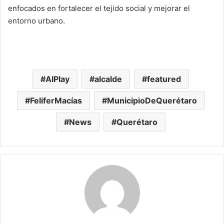
enfocados en fortalecer el tejido social y mejorar el
entorno urbano.
AIPlay
alcalde
featured
FeliferMacías
MunicipioDeQuerétaro
News
Querétaro