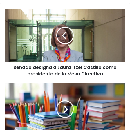
Senado
designa
a
Laura
Itzel
Castillo
como
presidenta
de
Senado designa a Laura Itzel Castillo como
la
Mesa
presidenta de la Mesa Directiva
Directiva
Profeco
reporta
aumento
en
el
costo
de
útiles