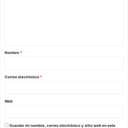
m
e
n
t
a
r
Nombre
*
i
o
*
Correo electrónico
*
Web
Guardar mi nombre, correo electrónico y sitio web en este