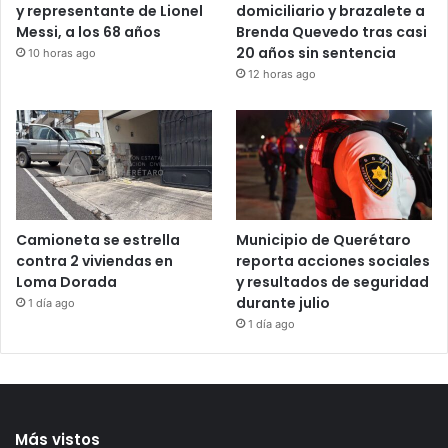
Mu€re Jorge Messi, padre
Juez retira arraigo
y representante de Lionel
domiciliario y brazalete a
Messi, a los 68 años
Brenda Quevedo tras casi
20 años sin sentencia
10 horas ago
12 horas ago
Camioneta se estrella
Municipio de Querétaro
contra 2 viviendas en
reporta acciones sociales
Loma Dorada
y resultados de seguridad
durante julio
1 día ago
1 día ago