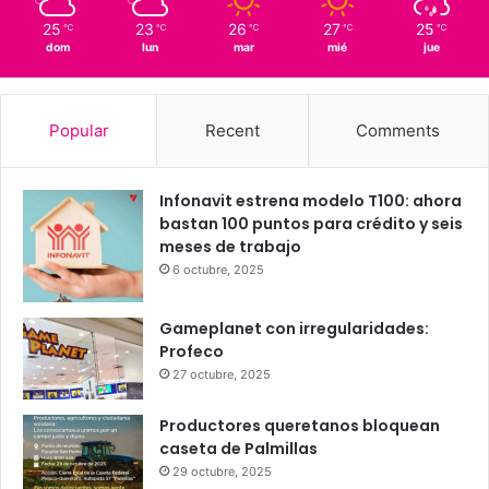
Querétaro
17º - 17º
75%
1.55 km/h
Scattered Clouds
25
23
26
27
25
℃
℃
℃
℃
℃
dom
lun
mar
mié
jue
Popular
Recent
Comments
Infonavit estrena modelo T100: ahora
bastan 100 puntos para crédito y seis
meses de trabajo
6 octubre, 2025
Gameplanet con irregularidades:
Profeco