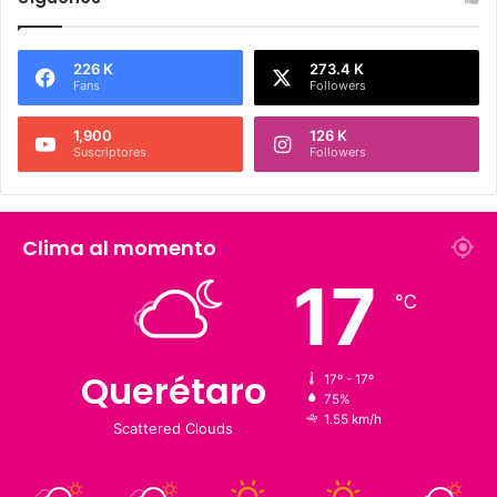
Síguenos
226 K
273.4 K
Fans
Followers
1,900
126 K
Suscriptores
Followers
Clima al momento
17
℃