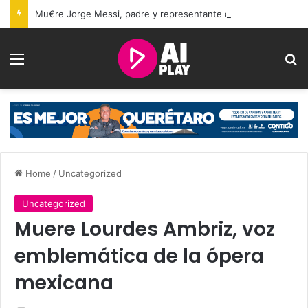
Mu€re Jorge Messi, padre y representante de Lionel Messi, a los 68 años
Menu
Se
Home
/
Uncategorized
Uncategorized
Muere Lourdes Ambriz, voz
emblemática de la ópera
mexicana