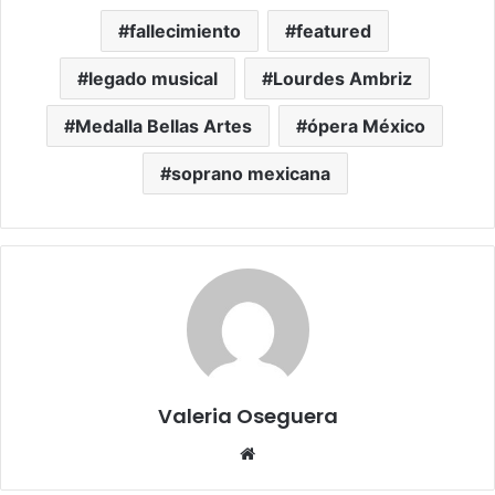
fallecimiento
featured
legado musical
Lourdes Ambriz
Medalla Bellas Artes
ópera México
soprano mexicana
Valeria Oseguera
Website