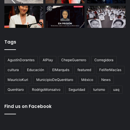
Tags
AgustínDorantes
AIPlay
ChepeGuerrero
Corregidora
cultura
Educación
ElMarqués
featured
FeliferMacías
MauricioKuri
MunicipioDeQuerétaro
México
News
Querétaro
RodrigoMonsalvo
Seguridad
turismo
uaq