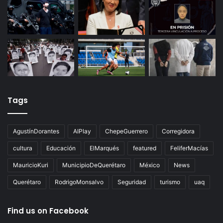
Tags
AgustínDorantes
AIPlay
ChepeGuerrero
Corregidora
cultura
Educación
ElMarqués
featured
FeliferMacías
MauricioKuri
MunicipioDeQuerétaro
México
News