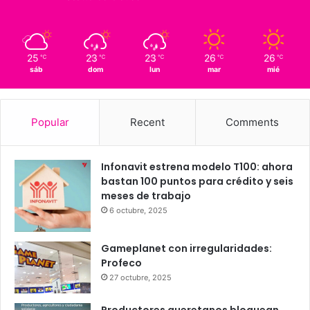
24
Querétaro
25º - 24º
41%
3.02 km/h
Scattered Clouds
25
23
23
26
26
℃
℃
℃
℃
℃
sáb
dom
lun
mar
mié
Popular
Recent
Comments
Infonavit estrena modelo T100: ahora
bastan 100 puntos para crédito y seis
meses de trabajo
6 octubre, 2025