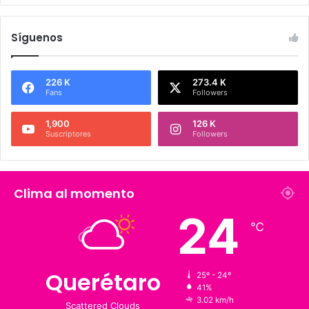
Síguenos
226 K
273.4 K
Fans
Followers
1,900
126 K
Suscriptores
Followers
Clima al momento
℃