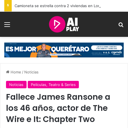
Camioneta se estrella contra 2 viviendas en Loma Dorada
Menu
Se
Home
/
Noticias
Noticias
Películas, Teatro & Series
Fallece James Ransone a
los 46 años, actor de The
Wire e It: Chapter Two