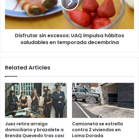
impulsa
hábitos
saludables
en
temporada
Disfrutar sin excesos: UAQ impulsa hábitos
decembrina
saludables en temporada decembrina
Related Articles
Juez retira arraigo
Camioneta se estrella
domiciliario y brazalete a
contra 2 viviendas en
Brenda Quevedo tras casi
Loma Dorada