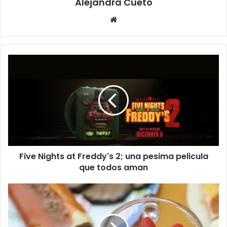
Alejandra Cueto
Website
Five
Nights
at
Freddy's
2;
una
pesima
pelicula
que
Five Nights at Freddy's 2; una pesima pelicula
todos
aman
que todos aman
Disfrutar
sin
excesos:
UAQ