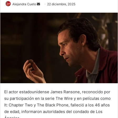
Send
Alejandra Cueto
22 diciembre, 2025
an
email
El actor estadounidense James Ransone, reconocido por
su participación en la serie The Wire y en películas como
It: Chapter Two y The Black Phone, falleció a los 46 años
de edad, informaron autoridades del condado de Los