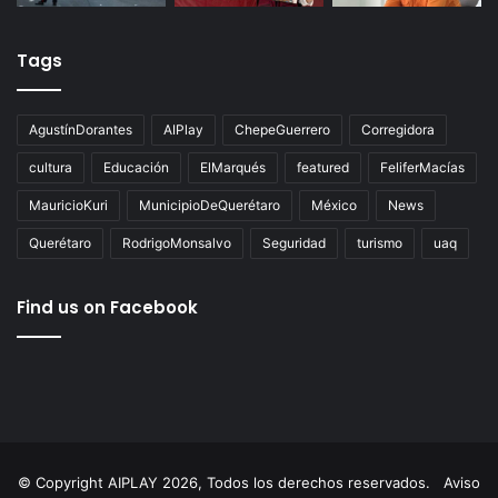
Tags
AgustínDorantes
AIPlay
ChepeGuerrero
Corregidora
cultura
Educación
ElMarqués
featured
FeliferMacías
MauricioKuri
MunicipioDeQuerétaro
México
News
Querétaro
RodrigoMonsalvo
Seguridad
turismo
uaq
Find us on Facebook