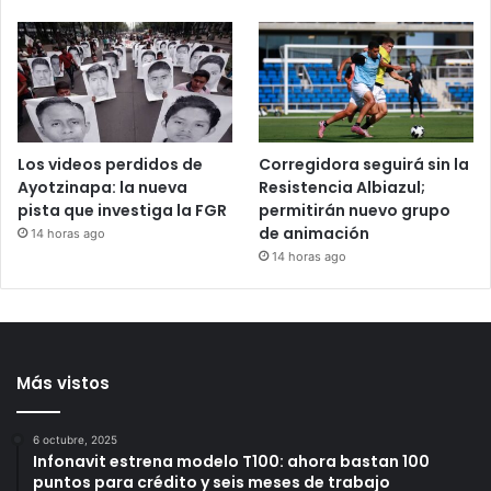
relaciones diplomáticas
de diputada de Morena;
ahora enfrenta proceso
2 horas ago
por h0m¡cidi0 en
Querétaro
3 horas ago
Los videos perdidos de
Corregidora seguirá sin la
Ayotzinapa: la nueva
Resistencia Albiazul;
pista que investiga la FGR
permitirán nuevo grupo
de animación
14 horas ago
14 horas ago