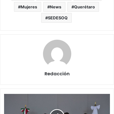
Mujeres
News
Querétaro
SEDESOQ
Redacción
Se
reúne
Felifer
Macías