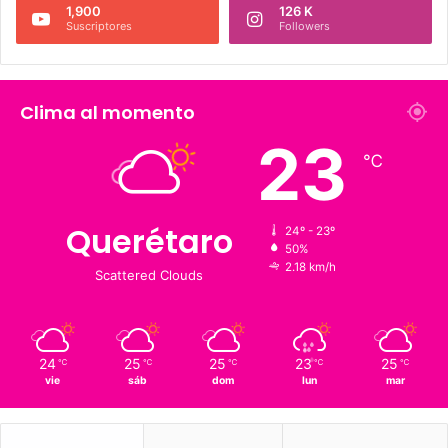
226 K
273.4 K
Fans
Followers
1,900
126 K
Suscriptores
Followers
Clima al momento
23
℃
Querétaro
24º - 23º
50%
2.18 km/h
Scattered Clouds