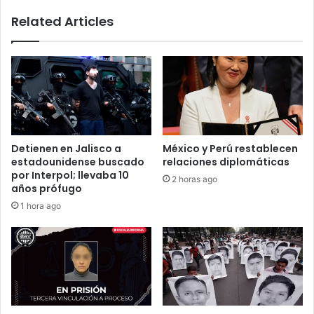
medio
Related Articles
ambiente
Detienen en Jalisco a
México y Perú restablecen
estadounidense buscado
relaciones diplomáticas
por Interpol; llevaba 10
2 horas ago
años prófugo
1 hora ago