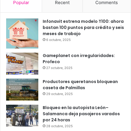
24
25
25
23
25
℃
℃
℃
℃
℃
vie
sáb
dom
lun
mar
Popular
Recent
Comments
Infonavit estrena modelo T100: ahora
bastan 100 puntos para crédito y seis
meses de trabajo
6 octubre, 2025
Gameplanet con irregularidades:
Profeco
27 octubre, 2025
Productores queretanos bloquean
caseta de Palmillas
29 octubre, 2025