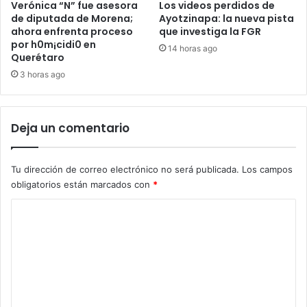
Verónica “N” fue asesora
Los videos perdidos de
de diputada de Morena;
Ayotzinapa: la nueva pista
ahora enfrenta proceso
que investiga la FGR
por h0m¡cidi0 en
14 horas ago
Querétaro
3 horas ago
Deja un comentario
Tu dirección de correo electrónico no será publicada.
Los campos
obligatorios están marcados con
*
C
o
m
e
n