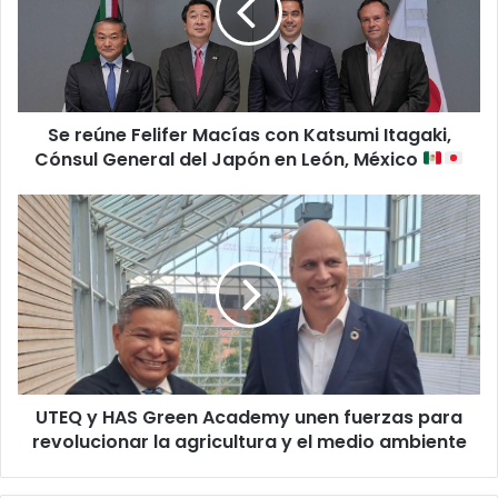
con
Katsumi
Itagaki,
Cónsul
General
Se reúne Felifer Macías con Katsumi Itagaki,
del
Japón
Cónsul General del Japón en León, México
en
León,
UTEQ
México
y
HAS
Green
Academy
unen
fuerzas
para
revolucionar
UTEQ y HAS Green Academy unen fuerzas para
la
agricultura
revolucionar la agricultura y el medio ambiente
y
el