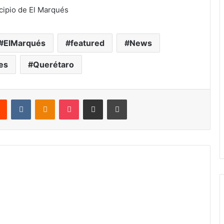
cipio de El Marqués
ElMarqués
featured
News
es
Querétaro
rest
Reddit
VKontakte
Odnoklassniki
Pocket
Share via Email
Print