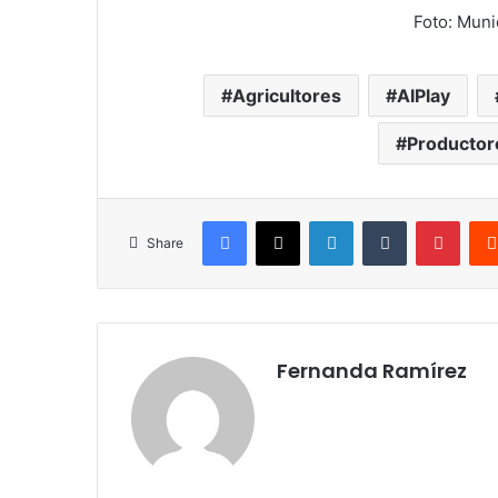
Foto: Muni
Agricultores
AIPlay
Productor
Facebook
X
LinkedIn
Tumblr
Pinte
Share
Fernanda Ramírez