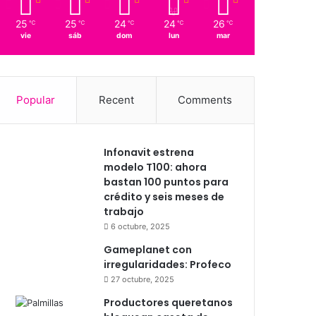
25
25
24
24
26
℃
℃
℃
℃
℃
vie
sáb
dom
lun
mar
Popular
Recent
Comments
Infonavit estrena
modelo T100: ahora
bastan 100 puntos para
crédito y seis meses de
trabajo
6 octubre, 2025
Gameplanet con
irregularidades: Profeco
27 octubre, 2025
Productores queretanos