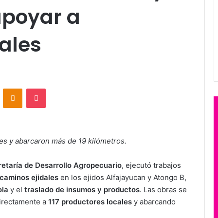
apoyar a
ales
VKontakte
Odnoklassniki
Pocket
les y abarcaron más de 19 kilómetros.
etaría de Desarrollo Agropecuario
, ejecutó trabajos
 caminos ejidales
en los ejidos Alfajayucan y Atongo B,
ola
y el
traslado de insumos y productos
. Las obras se
directamente a
117 productores locales
y abarcando