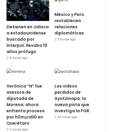
México y Perú
restablecen
Detienen en Jalisco
relaciones
a estadounidense
diplomáticas
buscado por
5 horas ago
Interpol; llevaba 10
años prófugo
4 horas ago
Verónica “N” fue
Los videos
asesora de
perdidos de
diputada de
Ayotzinapa: la
Morena; ahora
nueva pista que
enfrenta proceso
investiga la FGR
por h0m¡cidi0 en
16 horas ago
Querétaro
5 horas ago