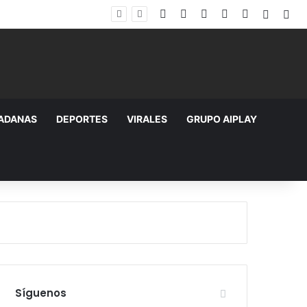
Facebook
X
YouTube
Instagram
TikTok
Random
Sid
DADANAS
DEPORTES
VIRALES
GRUPO AIPLAY
Síguenos