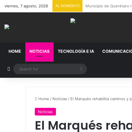
viernes, 7 agosto, 2026
AL MOMENTO
Detienen en Jalisco a es
HOME
NOTICIAS
TECNOLOGÍA E IA
COMUNICACI
Random Article
Search
for
Home
/
Noticias
/
El Marqués rehabilita caminos y 
Noticias
El Marqués reha