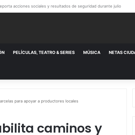
tadounidense buscado por Interpol; llevaba 10 años prófugo
ÓN
PELÍCULAS, TEATRO & SERIES
MÚSICA
NETAS CIU
parcelas para apoyar a productores locales
bilita caminos y