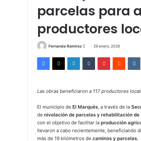
parcelas para 
productores loc
Send
Fernanda Ramírez
29 enero, 2026
an
Facebook
X
LinkedIn
Tumblr
Pinterest
Reddit
email
Las obras beneficiaron a 117 productores loca
El municipio de
El Marqués
, a través de la
Secr
de
nivelación de parcelas y rehabilitación de
con el objetivo de facilitar la
producción agríc
llevaron a cabo recientemente, beneficiando 
más de 19 kilómetros de
caminos y parcelas.