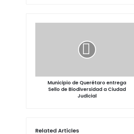
Municipio
de
Querétaro
entrega
Sello
de
Biodiversidad
a
Ciudad
Municipio de Querétaro entrega
Judicial
Sello de Biodiversidad a Ciudad
Judicial
Related Articles