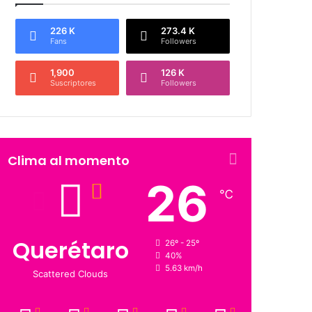
226 K
273.4 K
Fans
Followers
1,900
126 K
Suscriptores
Followers
Clima al momento
26
℃
Querétaro
26º - 25º
40%
5.63 km/h
Scattered Clouds