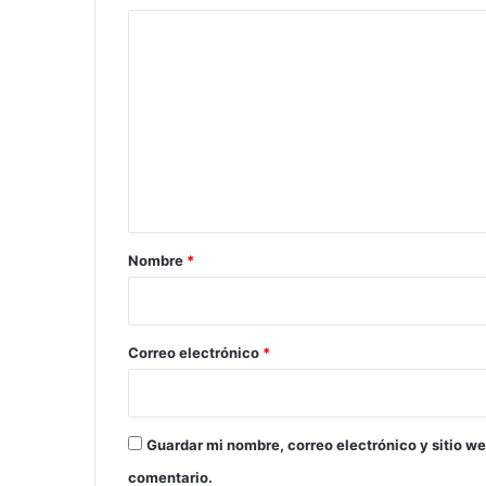
C
o
m
e
n
t
a
r
Nombre
*
i
o
*
Correo electrónico
*
Guardar mi nombre, correo electrónico y sitio w
comentario.