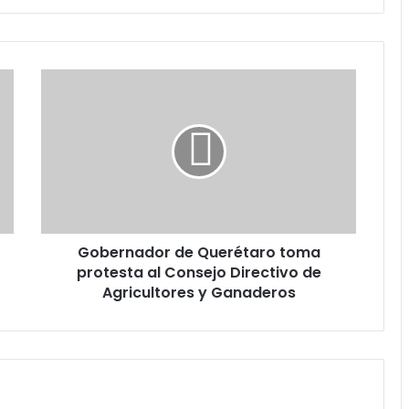
Gobernador
de
Querétaro
toma
protesta
al
Consejo
Directivo
de
Gobernador de Querétaro toma
Agricultores
y
protesta al Consejo Directivo de
Ganaderos
Agricultores y Ganaderos