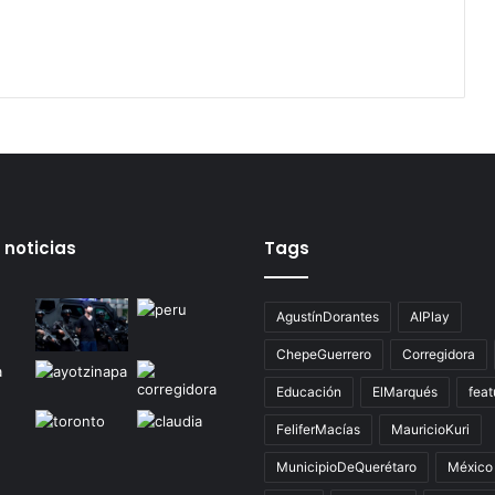
 noticias
Tags
AgustínDorantes
AIPlay
ChepeGuerrero
Corregidora
Educación
ElMarqués
feat
FeliferMacías
MauricioKuri
MunicipioDeQuerétaro
México