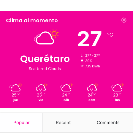
226 K
273.4 K
Fans
Followers
1,900
126 K
Suscriptores
Followers
Clima al momento
27
℃
Querétaro
27º - 27º
39%
7.15 km/h
Scattered Clouds
25
23
24
24
23
℃
℃
℃
℃
℃