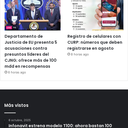
de 117 casas
mecanismos alternativos
de solución de
1 hora ago
controversias
2 horas ago
Departamento de
Registro de celulares con
Justicia de EU presenta 5
CURP: números que deben
acusaciones contra
registrarse en agosto
presuntos líderes del
8 horas ago
CJNG; ofrece más de 100
mdd en recompensas
6 horas ago