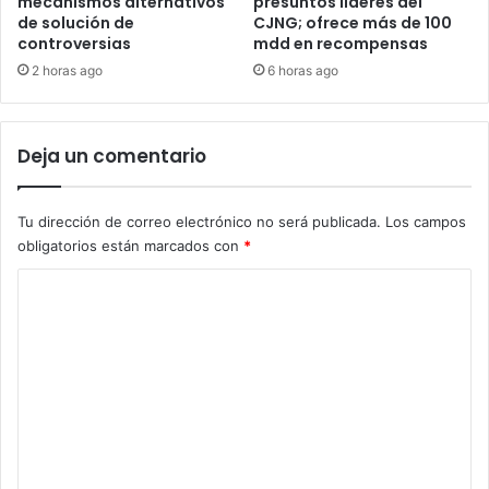
mecanismos alternativos
presuntos líderes del
de solución de
CJNG; ofrece más de 100
controversias
mdd en recompensas
2 horas ago
6 horas ago
Deja un comentario
Tu dirección de correo electrónico no será publicada.
Los campos
obligatorios están marcados con
*
C
o
m
e
n
t
a