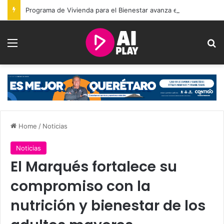
Programa de Vivienda para el Bienestar avanza en Querétaro con entrega de 117 casas
Menu
Se
Home
/
Noticias
Noticias
El Marqués fortalece su
compromiso con la
nutrición y bienestar de los