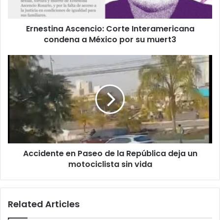
por
su
Ernestina Ascencio: Corte Interamericana
muert3
condena a México por su muert3
Accidente
en
Paseo
de
la
República
deja
un
motociclista
Accidente en Paseo de la República deja un
sin
vida
motociclista sin vida
Related Articles