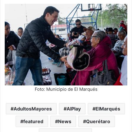
Foto: Municipio de El Marqués
AdultosMayores
AIPlay
ElMarqués
featured
News
Querétaro