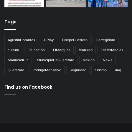
Tags
AgustínDorantes
AIPlay
ChepeGuerrero
Corregidora
cultura
Educación
ElMarqués
featured
FeliferMacías
MauricioKuri
MunicipioDeQuerétaro
México
News
Querétaro
RodrigoMonsalvo
Seguridad
turismo
uaq
Find us on Facebook