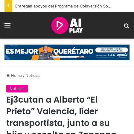
Entregan apoyos del Programa de Coinversión Social a familias de Amealco
Menu
Se
Home
/
Noticias
Noticias
Ej3cutan a Alberto “El
Prieto” Valencia, líder
transportista, junto a su