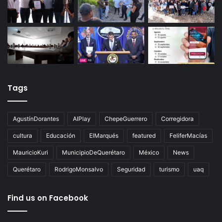
Tags
AgustínDorantes
AIPlay
ChepeGuerrero
Corregidora
cultura
Educación
ElMarqués
featured
FeliferMacías
MauricioKuri
MunicipioDeQuerétaro
México
News