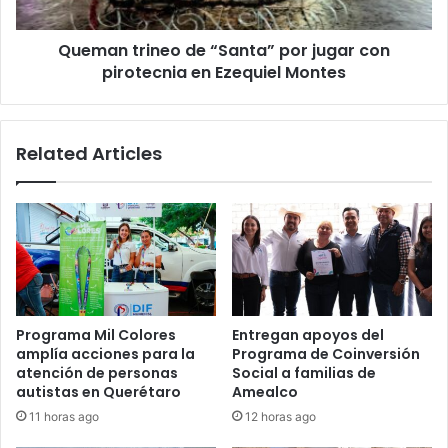
pirotecnia
en
Queman trineo de “Santa” por jugar con
Ezequiel
Montes
pirotecnia en Ezequiel Montes
Related Articles
Programa Mil Colores
Entregan apoyos del
amplía acciones para la
Programa de Coinversión
atención de personas
Social a familias de
autistas en Querétaro
Amealco
11 horas ago
12 horas ago