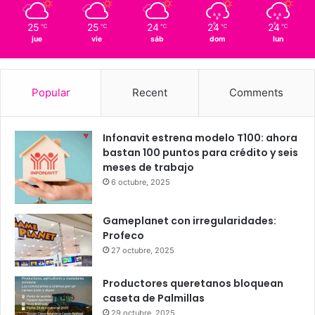
Querétaro
25º - 15º
94%
1.11 km/h
Scattered Clouds
25
25
24
24
24
℃
℃
℃
℃
℃
jue
vie
sáb
dom
lun
Popular
Recent
Comments
Infonavit estrena modelo T100: ahora
bastan 100 puntos para crédito y seis
meses de trabajo
6 octubre, 2025
Gameplanet con irregularidades:
Profeco