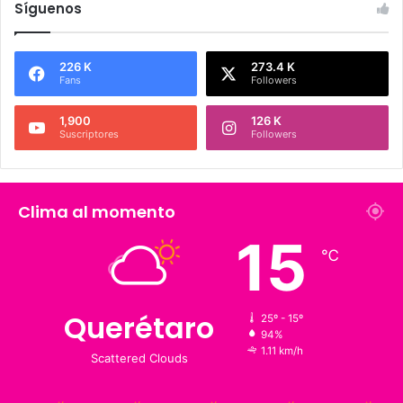
Síguenos
226 K
273.4 K
Fans
Followers
1,900
126 K
Suscriptores
Followers
Clima al momento
15
℃