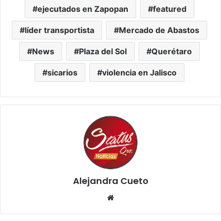
ejecutados en Zapopan
featured
líder transportista
Mercado de Abastos
News
Plaza del Sol
Querétaro
sicarios
violencia en Jalisco
Alejandra Cueto
Website