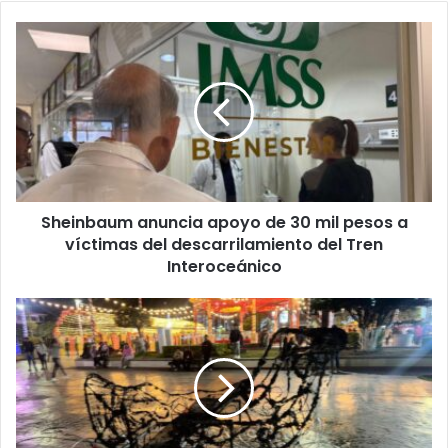
Sheinbaum
anuncia
apoyo
de
30
mil
pesos
a
víctimas
Sheinbaum anuncia apoyo de 30 mil pesos a
del
descarrilamiento
víctimas del descarrilamiento del Tren
del
Interoceánico
Tren
Interoceánico
Queman
trineo
de
“Santa”
por
jugar
con