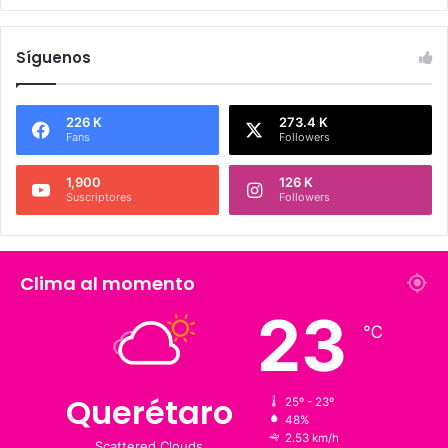
Síguenos
226 K
273.4 K
Fans
Followers
1,900
126 K
Suscriptores
Followers
Clima al momento
℃