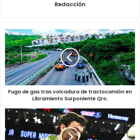
Redacción
Fuga
de
gas
tras
volcadura
de
tractocamión
en
Libramiento
Fuga de gas tras volcadura de tractocamión en
Surponiente
Qro.
Libramiento Surponiente Qro.
Arrestan
a
Julio
César
Chávez