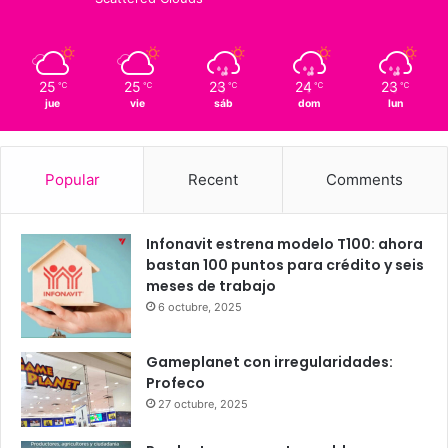
23
Querétaro
25º - 23º
48%
2.53 km/h
Scattered Clouds
25
25
23
24
23
℃
℃
℃
℃
℃
jue
vie
sáb
dom
lun
Popular
Recent
Comments
Infonavit estrena modelo T100: ahora
bastan 100 puntos para crédito y seis
meses de trabajo
6 octubre, 2025