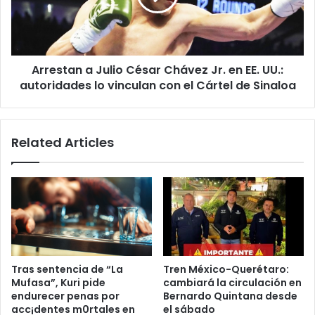
Jr.
en
EE.
UU.:
Arrestan a Julio César Chávez Jr. en EE. UU.:
autoridades
lo
autoridades lo vinculan con el Cártel de Sinaloa
vinculan
con
el
Related Articles
Cártel
de
Sinaloa
Tras sentencia de “La
Tren México-Querétaro:
Mufasa”, Kuri pide
cambiará la circulación en
endurecer penas por
Bernardo Quintana desde
acc¡dentes m0rtales en
el sábado