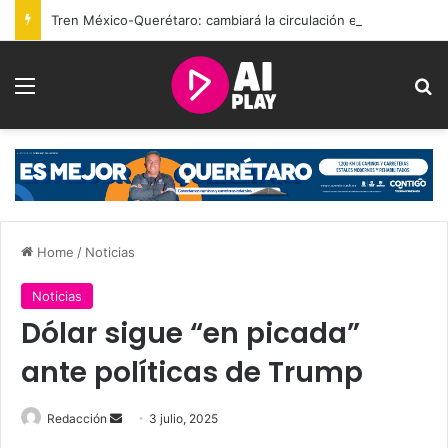
Tren México-Querétaro: cambiará la circulación en Bernardo Quintana desde el sábado
Menu
Se
Home
/
Noticias
Noticias
Dólar sigue “en picada”
ante políticas de Trump
Send
Redacción
3 julio, 2025
an