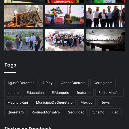
Últimas noticias
Tags
AgustínDorantes
AIPlay
ChepeGuerrero
Corregidora
cultura
Educación
ElMarqués
featured
FeliferMacías