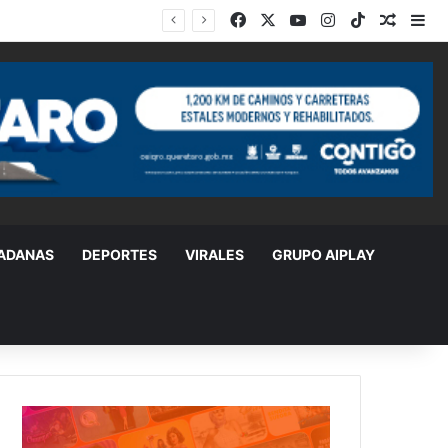
Facebook
X
YouTube
Instagram
TikTok
Random
Si
DADANAS
DEPORTES
VIRALES
GRUPO AIPLAY