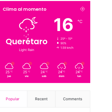
Clima al momento
16
℃
Querétaro
25º - 15º
90%
1.59 km/h
Light Rain
25
25
24
24
24
℃
℃
℃
℃
℃
jue
vie
sáb
dom
lun
Popular
Recent
Comments