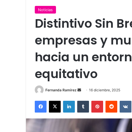
Noticias
Distintivo Sin B
empresas y mun
hacia un entor
equitativo
Send
Fernanda Ramírez
16 diciembre, 2025
an
Facebook
X
LinkedIn
Tumblr
Pinterest
Reddit
email