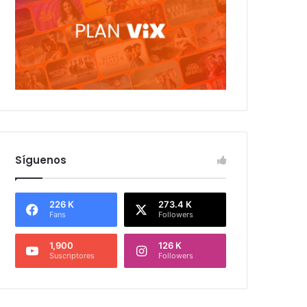
Síguenos
226 K
273.4 K
Fans
Followers
1,900
126 K
Suscriptores
Followers