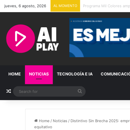
jueves, 6 agosto, 2026
AL MOMENTO
Entregan apoyos del Prog
HOME
NOTICIAS
TECNOLOGÍA E IA
COMUNICACI
Random Article
Search
for
Home
/
Noticias
/
Distintivo Sin Brecha 2025: emp
equitativo