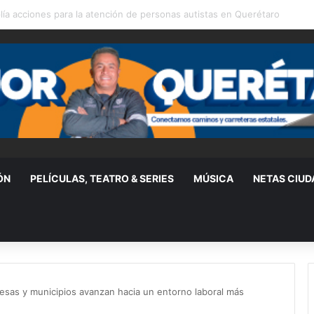
rama de Coinversión Social a familias de Amealco
ÓN
PELÍCULAS, TEATRO & SERIES
MÚSICA
NETAS CIU
resas y municipios avanzan hacia un entorno laboral más