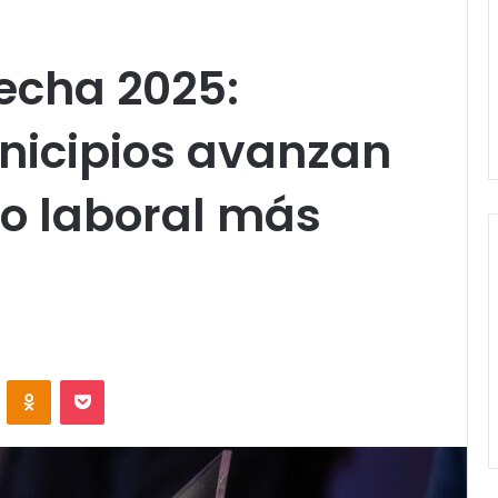
recha 2025:
icipios avanzan
no laboral más
VKontakte
Odnoklassniki
Pocket