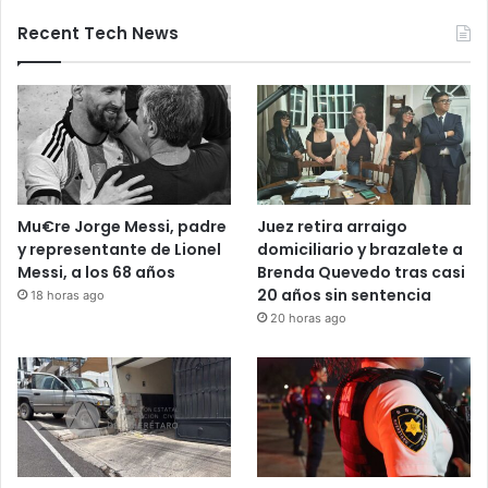
Bloqueos carreteros en Guanajuato y
otros estados elevan alerta vial
5 noviembre, 2025
Recent Tech News
Mu€re Jorge Messi, padre
Juez retira arraigo
y representante de Lionel
domiciliario y brazalete a
Messi, a los 68 años
Brenda Quevedo tras casi
20 años sin sentencia
18 horas ago
20 horas ago