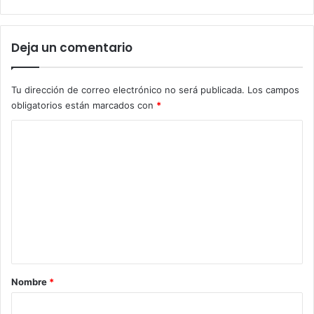
Deja un comentario
Tu dirección de correo electrónico no será publicada.
Los campos
obligatorios están marcados con
*
C
o
m
e
n
t
a
r
Nombre
*
i