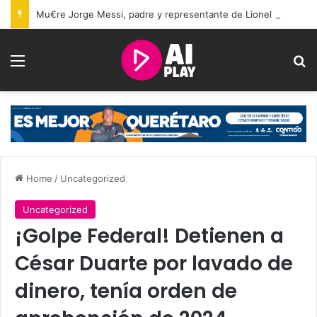
Mu€re Jorge Messi, padre y representante de Lionel Messi, a los 68 años
Menu
Se
Home
/
Uncategorized
Uncategorized
¡Golpe Federal! Detienen a
César Duarte por lavado de
dinero, tenía orden de