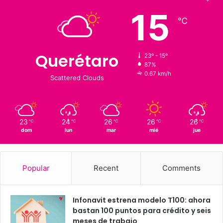
1,900
126 K
Suscriptores
Followers
Clima al momento
15
℃
Querétaro
23º - 15º
87%
0.67 km/h
Scattered Clouds
23
24
26
26
26
℃
℃
℃
℃
℃
dom
lun
mar
mié
jue