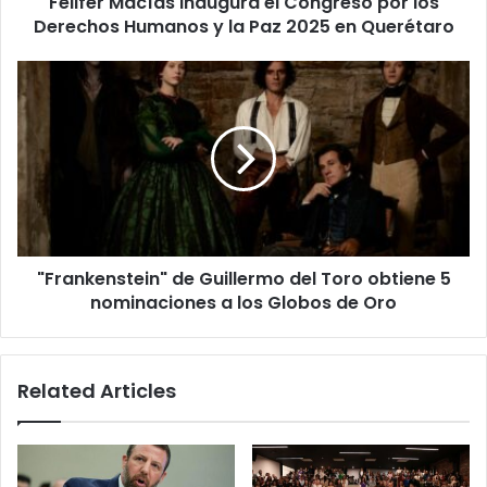
Felifer Macías inaugura el Congreso por los
y
la
Derechos Humanos y la Paz 2025 en Querétaro
Paz
2025
"Frankenstein"
en
de
Querétaro
Guillermo
del
Toro
obtiene
5
nominaciones
a
"Frankenstein" de Guillermo del Toro obtiene 5
los
Globos
nominaciones a los Globos de Oro
de
Oro
Related Articles