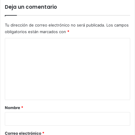
Deja un comentario
Tu dirección de correo electrónico no será publicada.
Los campos
obligatorios están marcados con
*
C
o
m
e
n
t
a
r
Nombre
*
i
o
*
Correo electrónico
*