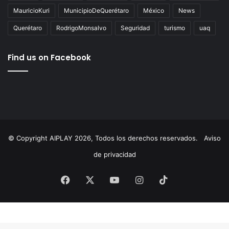
Tags
AgustínDorantes
AIPlay
ChepeGuerrero
Corregidora
cultura
Educación
ElMarqués
featured
FeliferMacías
MauricioKuri
MunicipioDeQuerétaro
México
News
Querétaro
RodrigoMonsalvo
Seguridad
turismo
uaq
Find us on Facebook
© Copyright AIPLAY 2026, Todos los derechos reservados.
Aviso
de privacidad