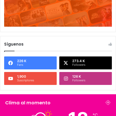
Síguenos
226 K
273.4 K
Fans
Followers
1,900
126 K
Suscriptores
Followers