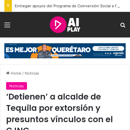
Entregan apoyos del Programa de Coinversión Social a familias de Amealco
Menu
Se
Home
/
Noticias
Noticias
‘Detienen’ a alcalde de
Tequila por extorsión y
presuntos vínculos con el