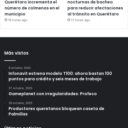
Programa Poliniza
Supervisan labores
Querétaro incrementa el
nocturnas de bacheo
número de colmenas en el
para reducir afectaciones
municipio
al tránsito en Querétaro
16 horas ago
17 horas ago
Más vistos
6 octubre, 2025
Infonavit estrena modelo T100: ahora bastan 100
puntos para crédito y seis meses de trabajo
27 octubre, 2025
Gameplanet con irregularidades: Profeco