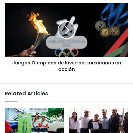
Juegos
Olímpicos
de
Invierno;
mexicanos
en
acción
Juegos Olímpicos de Invierno; mexicanos en
acción
Related Articles