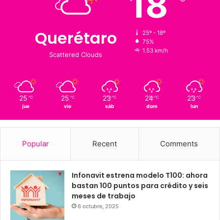
Clima al momento
18
℃
Querétaro
25º - 18º
75%
1.53 km/h
Scattered Clouds
25
25
23
24
23
℃
℃
℃
℃
℃
jue
vie
sáb
dom
lun
Popular
Recent
Comments