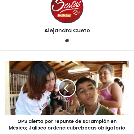
Alejandra Cueto
Website
OPS
alerta
por
repunte
de
sarampión
en
México;
Jalisco
OPS alerta por repunte de sarampión en
ordena
cubrebocas
México; Jalisco ordena cubrebocas obligatorio
obligatorio