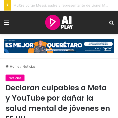
Juez retira arraigo domiciliario y brazalete a Brenda Quevedo tras casi 20 años sin sentencia
Menu
Se
Home
/
Noticias
Noticias
Declaran culpables a Meta
y YouTube por dañar la
salud mental de jóvenes en