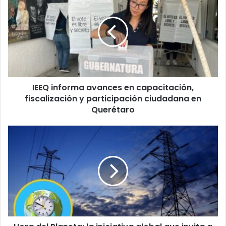
informa
avances
en
capacitación,
fiscalización
y
participación
ciudadana
IEEQ informa avances en capacitación,
en
Querétaro
fiscalización y participación ciudadana en
Querétaro
Hora
del
Planeta:
la
iniciativa
global
que
invita
a
apagar