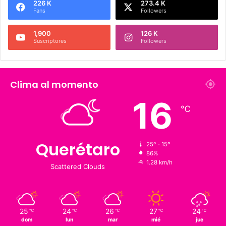
Síguenos
226 K
273.4 K
Fans
Followers
1,900
126 K
Suscriptores
Followers
Clima al momento
16
℃
Querétaro
25º - 15º
86%
1.28 km/h
Scattered Clouds