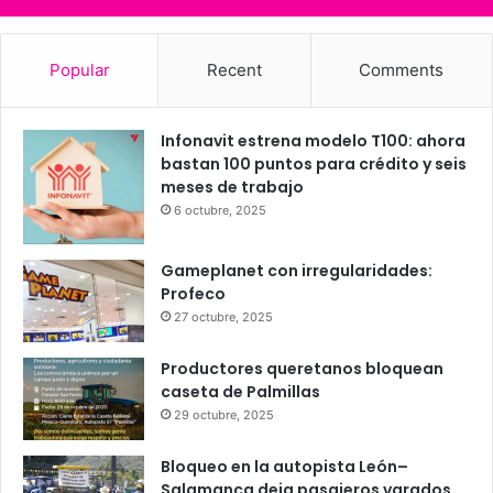
25
24
26
27
24
℃
℃
℃
℃
℃
dom
lun
mar
mié
jue
Popular
Recent
Comments
Infonavit estrena modelo T100: ahora
bastan 100 puntos para crédito y seis
meses de trabajo
6 octubre, 2025
Gameplanet con irregularidades:
Profeco
27 octubre, 2025
Productores queretanos bloquean