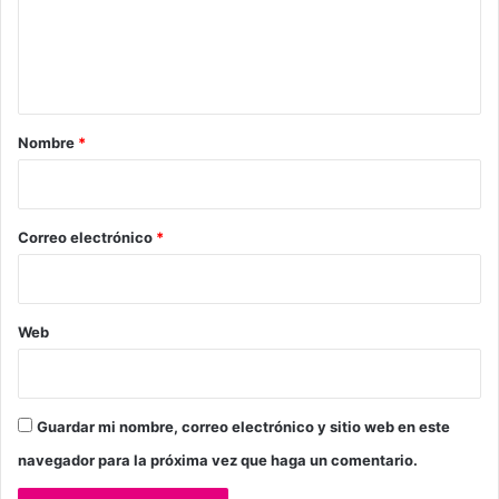
e
n
t
a
r
Nombre
*
i
o
*
Correo electrónico
*
Web
Guardar mi nombre, correo electrónico y sitio web en este
navegador para la próxima vez que haga un comentario.