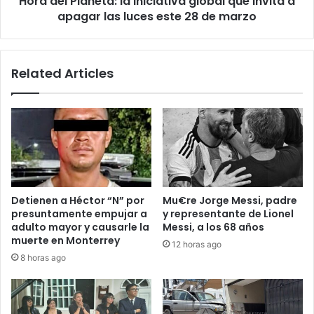
Hora del Planeta: la iniciativa global que invita a
las
apagar las luces este 28 de marzo
luces
este
28
Related Articles
de
marzo
Detienen a Héctor “N” por
Mu€re Jorge Messi, padre
presuntamente empujar a
y representante de Lionel
adulto mayor y causarle la
Messi, a los 68 años
muerte en Monterrey
12 horas ago
8 horas ago