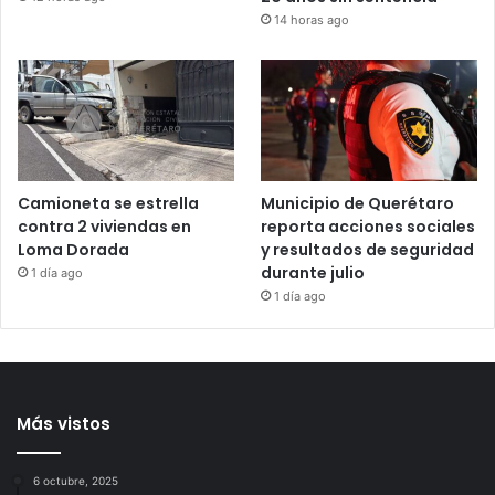
Mu€re Jorge Messi, padre
Juez retira arraigo
y representante de Lionel
domiciliario y brazalete a
Messi, a los 68 años
Brenda Quevedo tras casi
20 años sin sentencia
12 horas ago
14 horas ago
Camioneta se estrella
Municipio de Querétaro
contra 2 viviendas en
reporta acciones sociales
Loma Dorada
y resultados de seguridad
durante julio
1 día ago
1 día ago