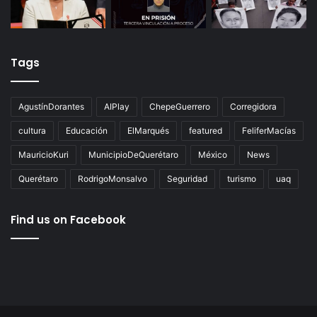
Tags
AgustínDorantes
AIPlay
ChepeGuerrero
Corregidora
cultura
Educación
ElMarqués
featured
FeliferMacías
MauricioKuri
MunicipioDeQuerétaro
México
News
Querétaro
RodrigoMonsalvo
Seguridad
turismo
uaq
Find us on Facebook