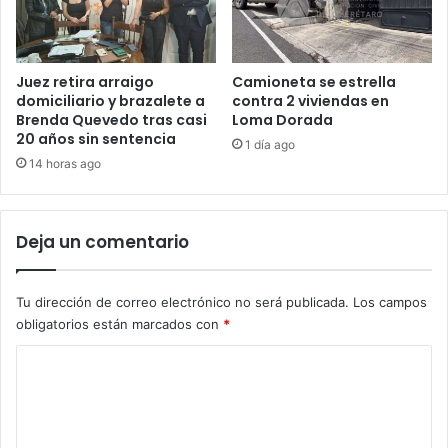
Juez retira arraigo
Camioneta se estrella
domiciliario y brazalete a
contra 2 viviendas en
Brenda Quevedo tras casi
Loma Dorada
20 años sin sentencia
1 día ago
14 horas ago
Deja un comentario
Tu dirección de correo electrónico no será publicada.
Los campos
obligatorios están marcados con
*
C
o
m