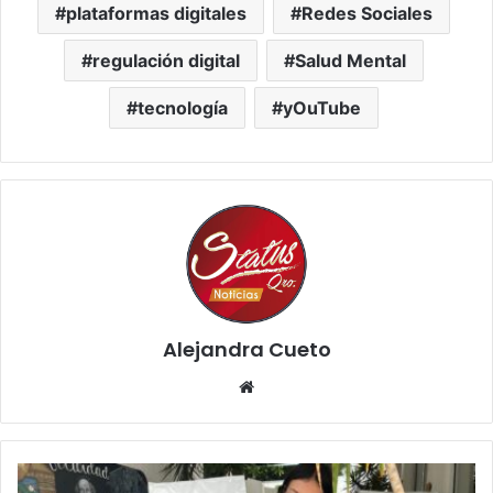
plataformas digitales
Redes Sociales
regulación digital
Salud Mental
tecnología
yOuTube
Alejandra Cueto
Website
IEEQ