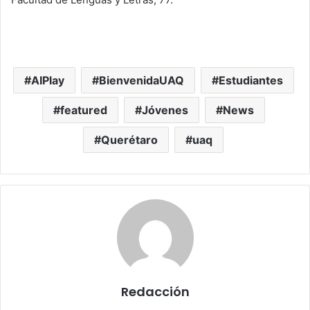
AIPlay
BienvenidaUAQ
Estudiantes
featured
Jóvenes
News
Querétaro
uaq
Redacción