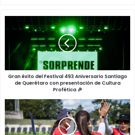
Gran
éxito
del
Festival
493
Aniversario
Santiago
de
Querétaro
Gran éxito del Festival 493 Aniversario Santiago
con
presentación
de Querétaro con presentación de Cultura
de
Profética 🎉
Cultura
Profética
¿Quién
🎉
ganó
la
primer
medalla
de