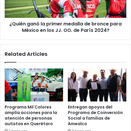
bronce
para
México
¿Quién ganó la primer medalla de bronce para
en
los
México en los JJ. OO. de París 2024?
JJ.
OO.
de
Related Articles
París
2024?
Programa Mil Colores
Entregan apoyos del
amplía acciones para la
Programa de Coinversión
atención de personas
Social a familias de
autistas en Querétaro
Amealco
2 horas ago
3 horas ago