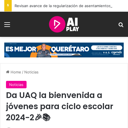
Revisan avance de la regularización de asentamientos irregulares en la zona norte de Querétaro
Menu
Se
Home
/
Noticias
Noticias
Da UAQ la bienvenida a
jóvenes para ciclo escolar
2024-2🎉📚