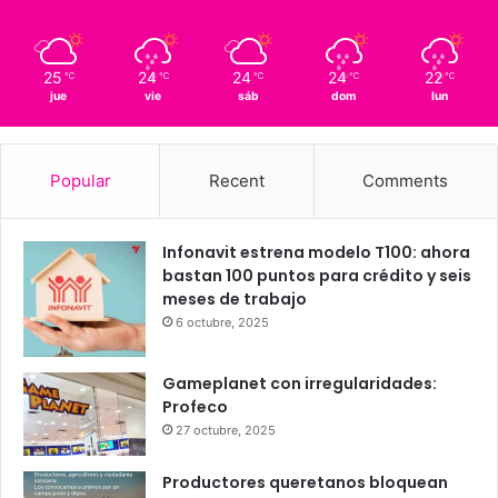
Querétaro
18º - 18º
78%
2.51 km/h
Scattered Clouds
25
24
24
24
22
℃
℃
℃
℃
℃
jue
vie
sáb
dom
lun
Popular
Recent
Comments
Infonavit estrena modelo T100: ahora
bastan 100 puntos para crédito y seis
meses de trabajo
6 octubre, 2025