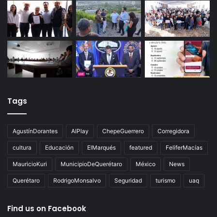
Tags
AgustínDorantes
AIPlay
ChepeGuerrero
Corregidora
cultura
Educación
ElMarqués
featured
FeliferMacías