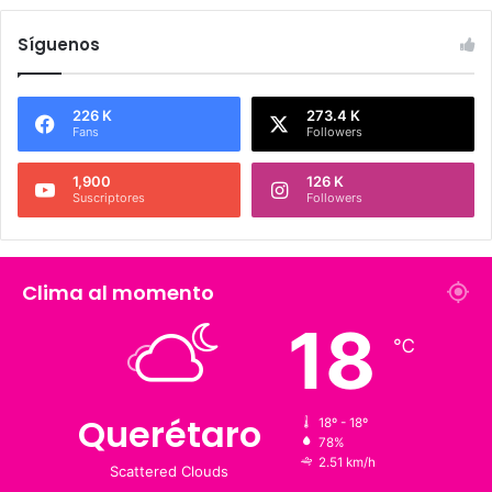
Síguenos
226 K
273.4 K
Fans
Followers
1,900
126 K
Suscriptores
Followers
Clima al momento
18
℃