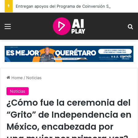
Entregan apoyos del Programa de Coinversión Social a familias de Amealco
Menu
Se
Home
/
Noticias
Noticias
¿Cómo fue la ceremonia del
“Grito” de Independencia en
México, encabezada por