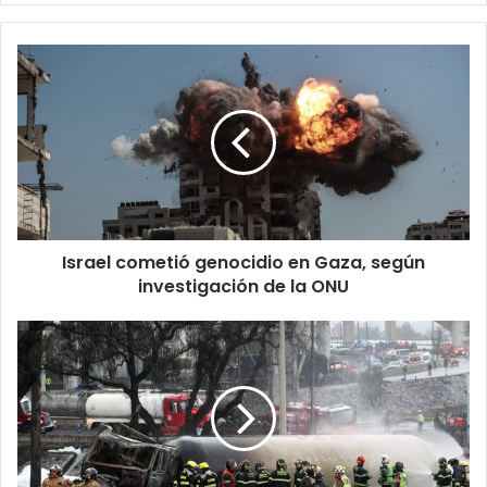
Israel
cometió
genocidio
en
Gaza,
según
investigación
de
la
Israel cometió genocidio en Gaza, según
ONU
investigación de la ONU
Explosión
de
pipa
en
Iztapalapa:
víctimas
mortales