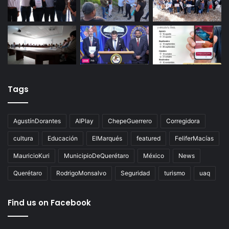
Tags
AgustínDorantes
AIPlay
ChepeGuerrero
Corregidora
cultura
Educación
ElMarqués
featured
FeliferMacías
MauricioKuri
MunicipioDeQuerétaro
México
News