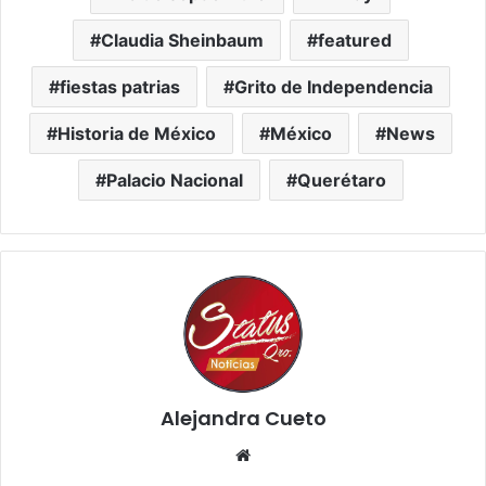
Claudia Sheinbaum
featured
fiestas patrias
Grito de Independencia
Historia de México
México
News
Palacio Nacional
Querétaro
Alejandra Cueto
Website