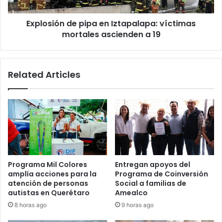
ascienden
a
Explosión de pipa en Iztapalapa: víctimas
19
mortales ascienden a 19
Related Articles
Programa Mil Colores
Entregan apoyos del
amplía acciones para la
Programa de Coinversión
atención de personas
Social a familias de
autistas en Querétaro
Amealco
8 horas ago
9 horas ago