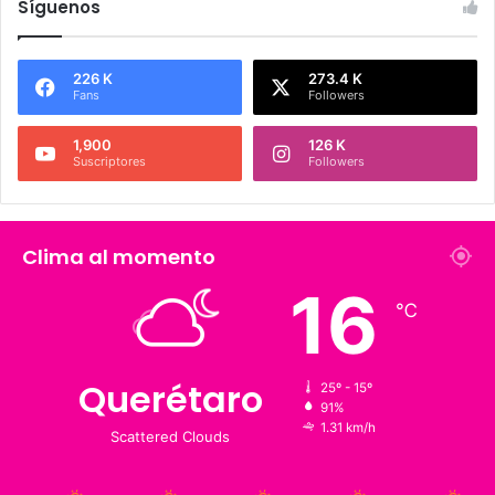
Síguenos
226 K
273.4 K
Fans
Followers
1,900
126 K
Suscriptores
Followers
Clima al momento
16
℃