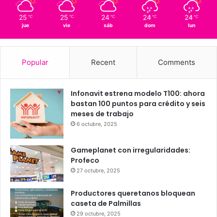
Querétaro
25º - 15º
91%
1.31 km/h
Scattered Clouds
25
25
24
24
24
℃
℃
℃
℃
℃
jue
vie
sáb
dom
lun
Popular
Recent
Comments
Infonavit estrena modelo T100: ahora
bastan 100 puntos para crédito y seis
meses de trabajo
6 octubre, 2025
Gameplanet con irregularidades:
Profeco