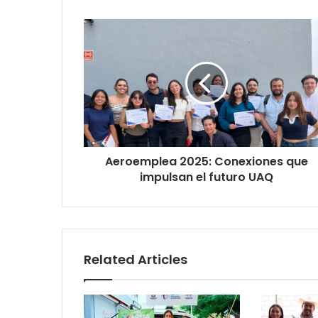
Aeroemplea
2025:
Conexiones
que
impulsan
el
futuro
UAQ
Aeroemplea 2025: Conexiones que
impulsan el futuro UAQ
Related Articles