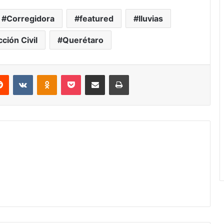
Corregidora
featured
lluvias
ción Civil
Querétaro
erest
Reddit
VKontakte
Odnoklassniki
Pocket
Share via Email
Print