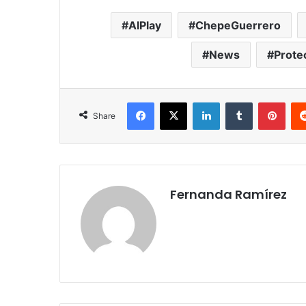
AIPlay
ChepeGuerrero
News
Protec
Facebook
X
LinkedIn
Tumblr
Pint
Share
Fernanda Ramírez