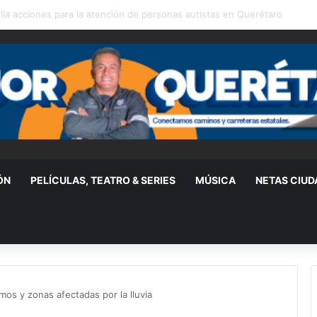
rama de Coinversión Social a familias de Amealco
ÓN
PELÍCULAS, TEATRO & SERIES
MÚSICA
NETAS CIU
os y zonas afectadas por la lluvia