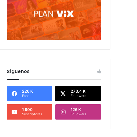
Síguenos
226 K
273.4 K
Fans
Followers
1,900
126 K
Suscriptores
Followers