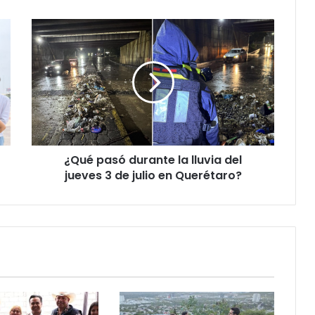
¿Qué
pasó
durante
la
lluvia
del
jueves
3
de
¿Qué pasó durante la lluvia del
julio
en
jueves 3 de julio en Querétaro?
Querétaro?