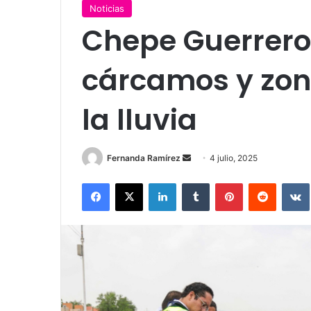
Noticias
Chepe Guerrero
cárcamos y zon
la lluvia
Send
Fernanda Ramírez
4 julio, 2025
an
Facebook
X
LinkedIn
Tumblr
Pinterest
Reddit
email