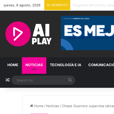
jueves, 6 agosto, 2026
AL MOMENTO
Entregan apoyos del Prog
HOME
NOTICIAS
TECNOLOGÍA E IA
COMUNICACI
Random Article
Search
for
Home
/
Noticias
/
Chepe Guerrero supervisa cárcam