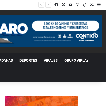
Facebook
X
YouTube
Instagram
TikTok
Random
Si
DADANAS
DEPORTES
VIRALES
GRUPO AIPLAY