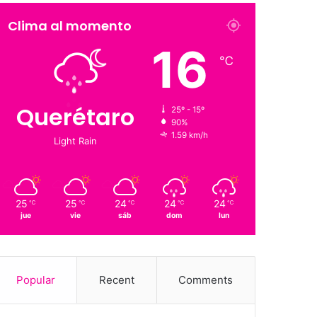
Clima al momento
16
℃
Querétaro
25º - 15º
90%
1.59 km/h
Light Rain
25
25
24
24
24
℃
℃
℃
℃
℃
jue
vie
sáb
dom
lun
Popular
Recent
Comments