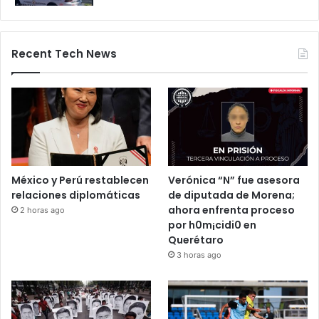
por 24 horas
28 octubre, 2025
Bloqueos carreteros en Guanajuato y
otros estados elevan alerta vial
5 noviembre, 2025
Recent Tech News
México y Perú restablecen
Verónica “N” fue asesora
relaciones diplomáticas
de diputada de Morena;
ahora enfrenta proceso
2 horas ago
por h0m¡cidi0 en