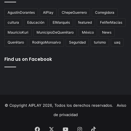
Tags
AgustínDorantes
AIPlay
ChepeGuerrero
Corregidora
cultura
Educación
ElMarqués
featured
FeliferMacías
MauricioKuri
MunicipioDeQuerétaro
México
News
Querétaro
RodrigoMonsalvo
Seguridad
turismo
uaq
Find us on Facebook