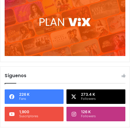
Síguenos
226 K
273.4 K