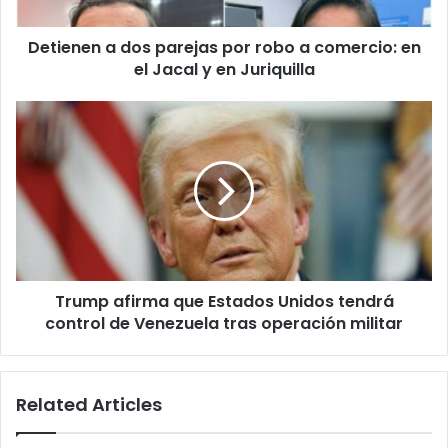
comercio:
en
Detienen a dos parejas por robo a comercio: en
el
Jacal
el Jacal y en Juriquilla
y
en
Trump
Juriquilla
afirma
que
Estados
Unidos
tendrá
control
de
Venezuela
Trump afirma que Estados Unidos tendrá
tras
operación
control de Venezuela tras operación militar
militar
Related Articles