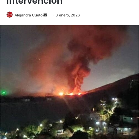
intervención
Send
Alejandra Cueto
3 enero, 2026
an
email