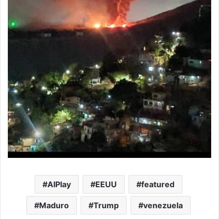
AIPlay
EEUU
featured
Maduro
Trump
venezuela