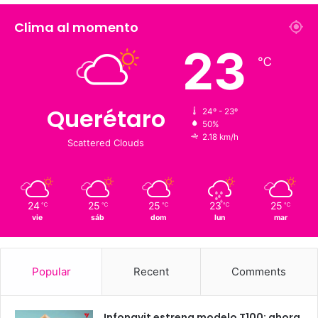
Fans
Followers
1,900
126 K
Suscriptores
Followers
Clima al momento
23
℃
Querétaro
24º - 23º
50%
2.18 km/h
Scattered Clouds
24
25
25
23
25
℃
℃
℃
℃
℃
vie
sáb
dom
lun
mar