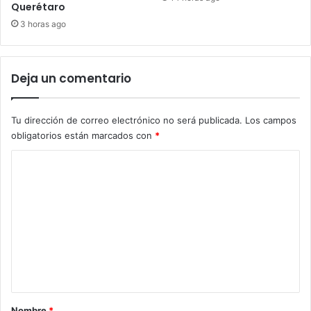
Querétaro
3 horas ago
Deja un comentario
Tu dirección de correo electrónico no será publicada.
Los campos
obligatorios están marcados con
*
C
o
m
e
n
t
a
r
Nombre
*