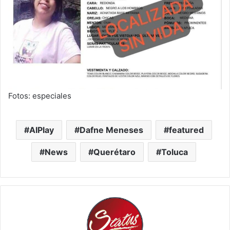
Fotos: especiales
AIPlay
Dafne Meneses
featured
News
Querétaro
Toluca