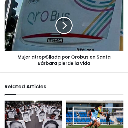
presunto
Mujer
jefe
atrop€llada
de
por
plaza
Qrobus
del
en
CJNG
Santa
Bárbara
pierde
la
Mujer atrop€llada por Qrobus en Santa
vida
Bárbara pierde la vida
Related Articles