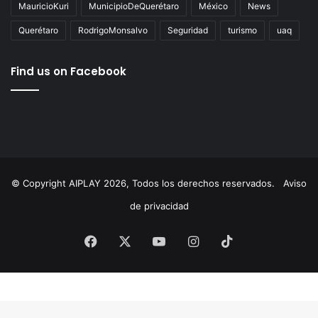
AgustínDorantes
AIPlay
ChepeGuerrero
Corregidora
cultura
Educación
ElMarqués
featured
FeliferMacías
MauricioKuri
MunicipioDeQuerétaro
México
News
Querétaro
RodrigoMonsalvo
Seguridad
turismo
uaq
Find us on Facebook
© Copyright AIPLAY 2026, Todos los derechos reservados.
Aviso
de privacidad