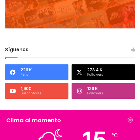
Síguenos
226 K
273.4 K
Fans
Followers
1,900
126 K
Suscriptores
Followers