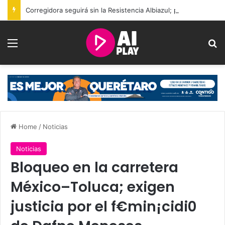
Corregidora seguirá sin la Resistencia Albiazul; permitirán nuevo grupo de animación
Menu
Se
Home
/
Noticias
Noticias
Bloqueo en la carretera
México–Toluca; exigen
justicia por el f€min¡cidi0