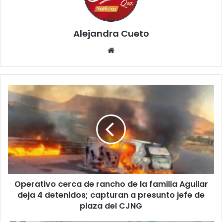
Alejandra Cueto
Website
Operativo
cerca
de
rancho
de
la
familia
Aguilar
deja
Operativo cerca de rancho de la familia Aguilar
4
detenidos;
deja 4 detenidos; capturan a presunto jefe de
capturan
plaza del CJNG
a