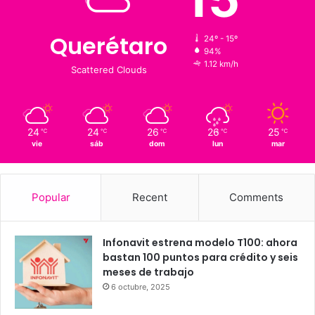
Clima al momento
15
℃
Querétaro
24º - 15º
94%
1.12 km/h
Scattered Clouds
24
24
26
26
25
℃
℃
℃
℃
℃
vie
sáb
dom
lun
mar
Popular
Recent
Comments