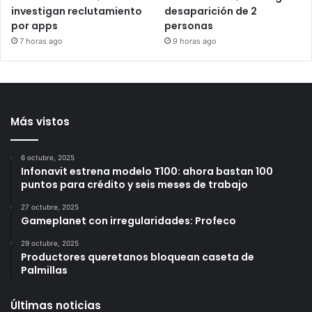
Detienen a 2 jóvenes por
Congreso de Veracruz
tir0te0 contra Consulado
retira fuero a alcalde de
de EU en Toronto;
Úrsulo Galván; investigan
investigan reclutamiento
desaparición de 2
por apps
personas
7 horas ago
9 horas ago
Más vistos
6 octubre, 2025
Infonavit estrena modelo T100: ahora bastan 100
puntos para crédito y seis meses de trabajo
27 octubre, 2025
Gameplanet con irregularidades: Profeco