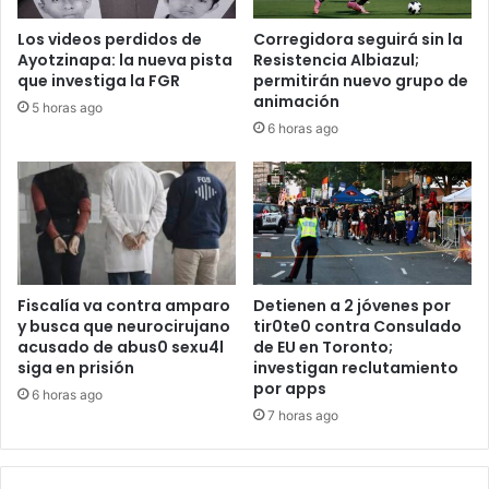
Los videos perdidos de
Corregidora seguirá sin la
Ayotzinapa: la nueva pista
Resistencia Albiazul;
que investiga la FGR
permitirán nuevo grupo de
animación
5 horas ago
6 horas ago
Fiscalía va contra amparo
Detienen a 2 jóvenes por
y busca que neurocirujano
tir0te0 contra Consulado
acusado de abus0 sexu4l
de EU en Toronto;
siga en prisión
investigan reclutamiento
por apps
6 horas ago
7 horas ago