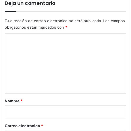
Deja un comentario
Tu dirección de correo electrónico no será publicada.
Los campos
obligatorios están marcados con
*
C
o
m
e
n
t
a
r
Nombre
*
i
o
*
Correo electrónico
*