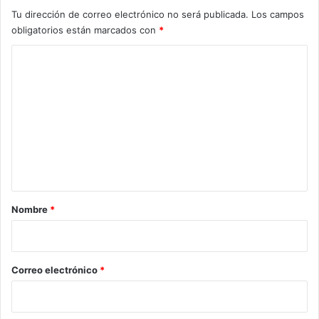
Tu dirección de correo electrónico no será publicada.
Los campos
obligatorios están marcados con
*
C
o
m
e
n
t
a
r
Nombre
*
i
o
*
Correo electrónico
*