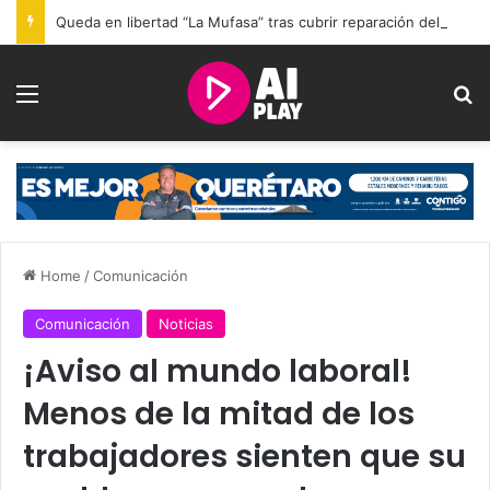
Queda en libertad “La Mufasa” tras cubrir reparación del daño por mu3rte de 2 personas en Querétaro
Menu
Se
Home
/
Comunicación
Comunicación
Noticias
¡Aviso al mundo laboral!
Menos de la mitad de los
trabajadores sienten que su