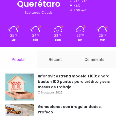
24
℃
Querétaro
24º - 24º
46%
7.56 km/h
Scattered Clouds
25
24
23
25
25
℃
℃
℃
℃
℃
vie
sáb
dom
lun
mar
Popular
Recent
Comments
Infonavit estrena modelo T100: ahora
bastan 100 puntos para crédito y seis