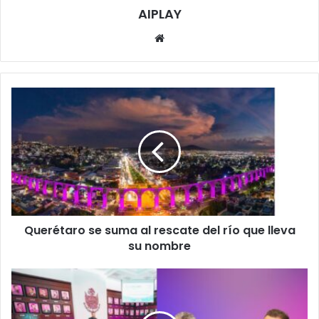
AIPLAY
Website
Querétaro
se
suma
al
rescate
del
río
que
lleva
Querétaro se suma al rescate del río que lleva
su
nombre
su nombre
¡Las
mujeres
se