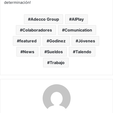
determinación!
Adecco Group
AIPlay
Colaboradores
Comunication
featured
Godinez
Jóvenes
News
Sueldos
Talendo
Trabajo