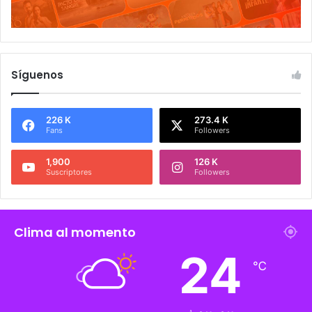
Síguenos
226 K
273.4 K
Fans
Followers
1,900
126 K
Suscriptores
Followers
Clima al momento