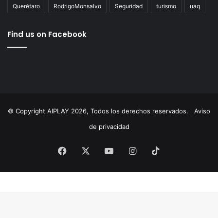
AgustínDorantes
AIPlay
ChepeGuerrero
Corregidora
cultura
Educación
ElMarqués
featured
FeliferMacías
MauricioKuri
MunicipioDeQuerétaro
México
News
Querétaro
RodrigoMonsalvo
Seguridad
turismo
uaq
Find us on Facebook
© Copyright AIPLAY 2026, Todos los derechos reservados.
Aviso
de privacidad
Facebook
X
YouTube
Instagram
TikTok