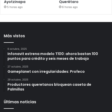
Tras sentencia de “La
FGR detiene a Ángel
Mufasa”, Kuri pide
Aguirre Rivero por
endurecer penas por
presunto ocultamiento de
acc¡dentes m0rtales en
evidencias en el caso
Querétaro
Ayotzinapa
6 horas ago
5 horas ago
Más vistos
6 octubre, 2025
Infonavit estrena modelo T100: ahora bastan 100
puntos para crédito y seis meses de trabajo
27 octubre, 2025
Gameplanet con irregularidades: Profeco
29 octubre, 2025