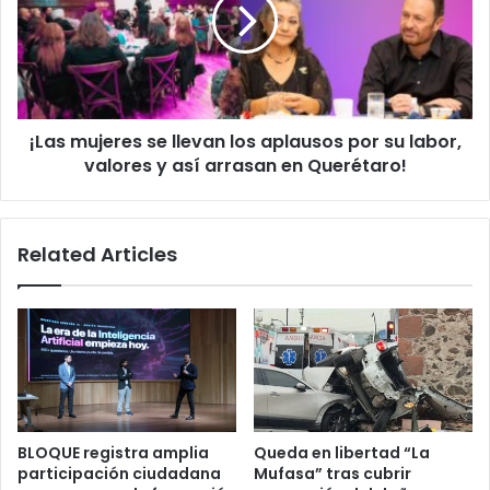
llevan
los
aplausos
por
su
labor,
¡Las mujeres se llevan los aplausos por su labor,
valores
y
valores y así arrasan en Querétaro!
así
arrasan
en
Related Articles
Querétaro!
BLOQUE registra amplia
Queda en libertad “La
participación ciudadana
Mufasa” tras cubrir