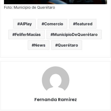
Foto: Municipio de Querétaro
AIPlay
Comercio
featured
FeliferMacías
MunicipioDeQuerétaro
News
Querétaro
Fernanda Ramírez