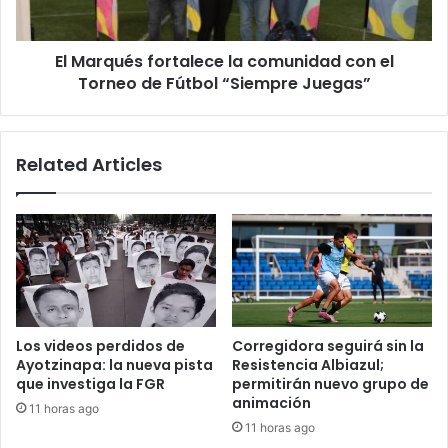
Torneo
de
El Marqués fortalece la comunidad con el
Fútbol
“Siempre
Torneo de Fútbol “Siempre Juegas”
Juegas”
Related Articles
Los videos perdidos de
Corregidora seguirá sin la
Ayotzinapa: la nueva pista
Resistencia Albiazul;
que investiga la FGR
permitirán nuevo grupo de
animación
11 horas ago
11 horas ago