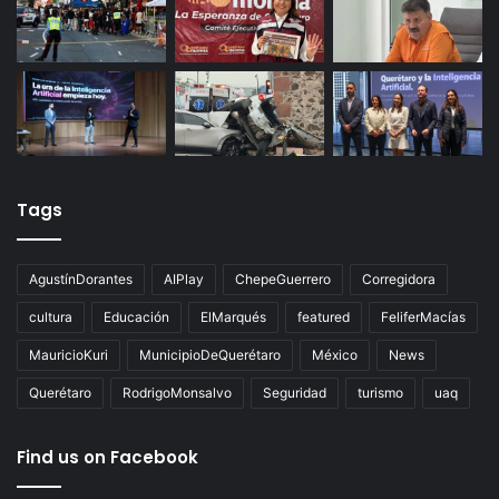
Tags
AgustínDorantes
AIPlay
ChepeGuerrero
Corregidora
cultura
Educación
ElMarqués
featured
FeliferMacías
MauricioKuri
MunicipioDeQuerétaro
México
News