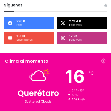
Síguenos
226 K
273.4 K
Fans
Followers
1,900
126 K
Suscriptores
Followers
Clima al momento
16
℃