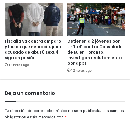
Fiscalía va contra amparo
Detienen a 2 jóvenes por
y busca que neurocirujano
tir0te0 contra Consulado
acusado de abus0 sexu4l
de EU en Toronto;
siga en prisión
investigan reclutamiento
por apps
12 horas ago
12 horas ago
Deja un comentario
Tu dirección de correo electrónico no será publicada.
Los campos
obligatorios están marcados con
*
C