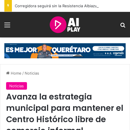
Corregidora seguirá sin la Resistencia Albiazul; permitirán nuevo grupo de animación
Menu
Se
Home
/
Noticias
Noticias
Avanza la estrategia
municipal para mantener el
Centro Histórico libre de