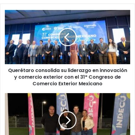
Querétaro
consolida
su
liderazgo
en
innovación
y
comercio
exterior
Querétaro consolida su liderazgo en innovación
con
el
y comercio exterior con el 31° Congreso de
31°
Comercio Exterior Mexicano
Congreso
de
El
Comercio
Marqués
Exterior
fortalece
Mexicano
la
comunidad
con
el