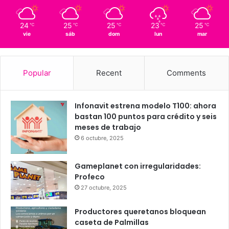
Querétaro
24º - 16º
83%
1.09 km/h
Scattered Clouds
24
25
25
23
25
℃
℃
℃
℃
℃
vie
sáb
dom
lun
mar
Popular
Recent
Comments
Infonavit estrena modelo T100: ahora
bastan 100 puntos para crédito y seis
meses de trabajo
6 octubre, 2025
Gameplanet con irregularidades: